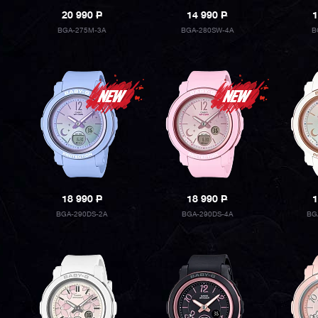
20 990
P
14 990
P
1
BGA-275M-3A
BGA-280SW-4A
B
18 990
P
18 990
P
1
BGA-290DS-2A
BGA-290DS-4A
BG