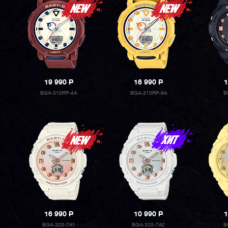
19 990
P
16 990
P
1
BGA-310RP-4A
BGA-310RP-9A
B
16 990
P
10 990
P
1
BGA-320-7A1
BGA-320-7A2
B