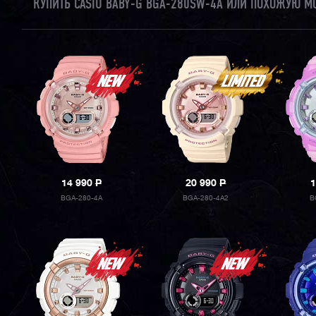
КУПИТЬ CASIO BABY-G BGA-280SW-4A ИЛИ ПОХОЖУЮ М
14 990
P
20 990
P
1
BGA-280-4A
BGA-280-4A2
B