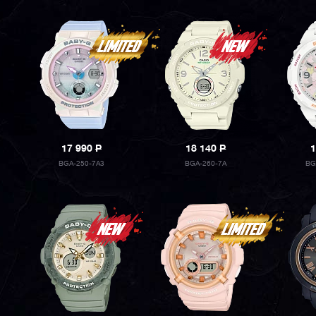
17 990
P
18 140
P
1
BGA-250-7A3
BGA-260-7A
BG