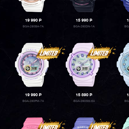
19 990
P
15 990
P
1
BGA-280BA-7A
BGA-280DN-1A
BG
19 990
P
15 890
P
1
BGA-280PM-7A
BGA-280SW-6A
BG