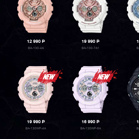
12 990
P
19 990
P
1
BA-130-4A
BA-130-7A1
B
19 990
P
16 990
P
1
BA-130WP-4A
BA-130WP-6A
B