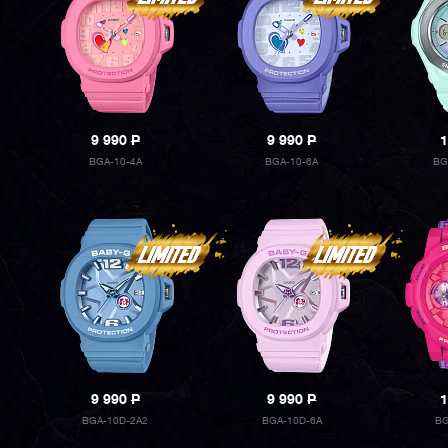
9 990
P
9 990
P
1
BGA-10-4A
BGA-10-6A
BG
9 990
P
9 990
P
1
BGA-10D-2A2
BGA-10D-6A
BG