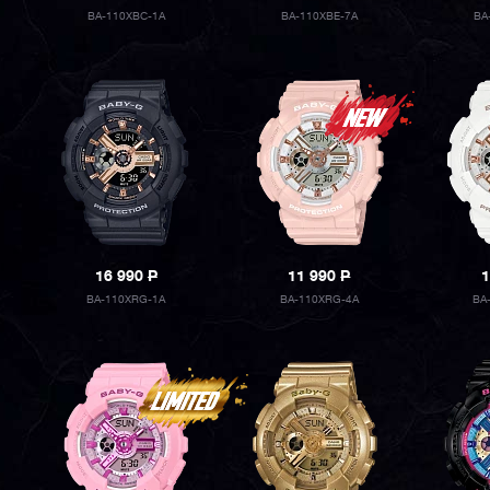
BA-110XBC-1A
BA-110XBE-7A
BA
16 990
P
11 990
P
1
BA-110XRG-1A
BA-110XRG-4A
BA