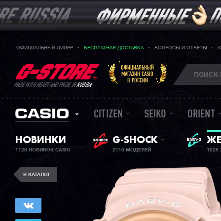
ОФИЦИАЛЬНЫЙ ДИЛЕР
БЕСПЛАТНАЯ ДОСТАВКА
ВОПРОСЫ И ОТВЕТЫ
ОФИЦИАЛЬНЫЙ
МАГАЗИН CASIO
В РОССИИ
MADE WITH HEART AND PRIDE IN
RUSSIA
CITIZEN
SEIKO
ORIENT
НОВИНКИ
G-SHOCK
BA
ЖЕ
1128 НОВИНОК CASIO
2110 МОДЕЛЕЙ
1025
В КАТАЛОГ