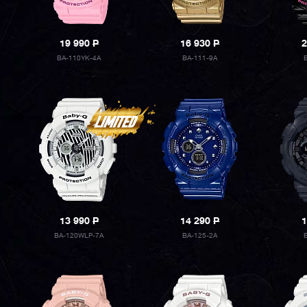
19 990
P
16 930
P
2
BA-110YK-4A
BA-111-9A
13 990
P
14 290
P
1
BA-120WLP-7A
BA-125-2A