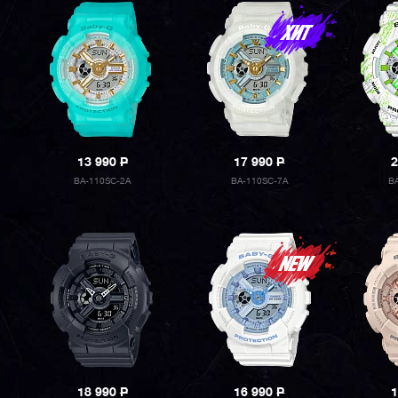
13 990
P
17 990
P
2
BA-110SC-2A
BA-110SC-7A
B
18 990
P
16 990
P
1