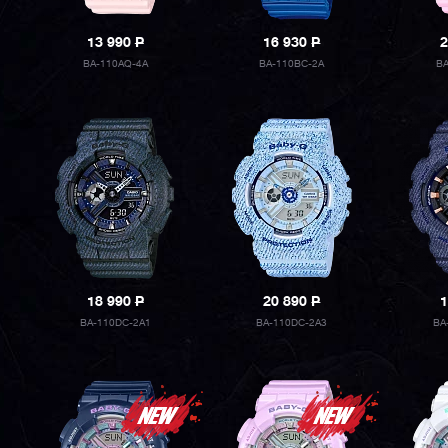
13 990
P
16 930
P
2
BA-110AQ-4A
BA-110BC-2A
B
18 990
P
20 890
P
1
BA-110DC-2A1
BA-110DC-2A3
BA