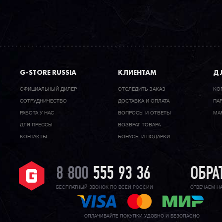
G-STORE RUSSIA
КЛИЕНТАМ
ДЛ
ОФИЦИАЛЬНЫЙ ДИЛЕР
ОТСЛЕДИТЬ ЗАКАЗ
КО
CОТРУДНИЧЕСТВО
ДОСТАВКА И ОПЛАТА
ПА
РАБОТА У НАС
ВОПРОСЫ И ОТВЕТЫ
МА
ДЛЯ ПРЕССЫ
ВОЗВРАТ ТОВАРА
КОНТАКТЫ
БОНУСЫ И ПОДАРКИ
8 800
555 93 36
ОБРА
БЕСПЛАТНЫЙ ЗВОНОК ПО ВСЕЙ РОССИИ
ОТВЕЧАЕМ Н
ОПЛАЧИВАЙТЕ ПОКУПКИ УДОБНО И БЕЗОПАСНО