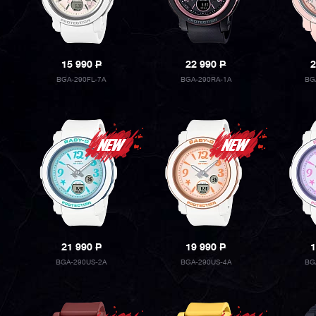
15 990
P
22 990
P
2
BGA-290FL-7A
BGA-290RA-1A
BG
21 990
P
19 990
P
1
BGA-290US-2A
BGA-290US-4A
BG