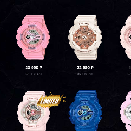
20 990
P
22 980
P
1
BA-110-4A1
BA-110-7A1
B