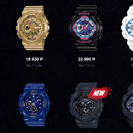
16 930
P
22 990
P
1
BA-111-9A
BA-112-1A