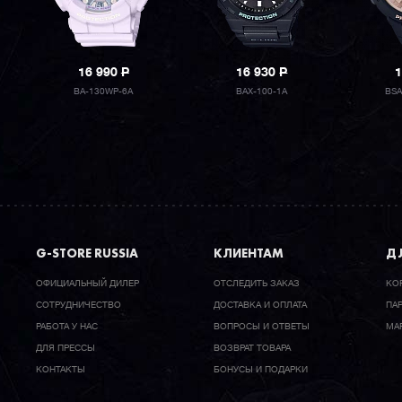
16 990
P
16 930
P
1
BA-130WP-6A
BAX-100-1A
BSA
G-STORE RUSSIA
КЛИЕНТАМ
ДЛ
ОФИЦИАЛЬНЫЙ ДИЛЕР
ОТСЛЕДИТЬ ЗАКАЗ
КО
CОТРУДНИЧЕСТВО
ДОСТАВКА И ОПЛАТА
ПА
РАБОТА У НАС
ВОПРОСЫ И ОТВЕТЫ
МА
ДЛЯ ПРЕССЫ
ВОЗВРАТ ТОВАРА
КОНТАКТЫ
БОНУСЫ И ПОДАРКИ