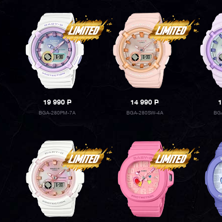
19 990
P
14 990
P
1
BGA-280PM-7A
BGA-280SW-4A
BG