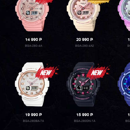
14 990
P
20 990
P
1
BGA-280-4A
BGA-280-4A2
B
19 990
P
15 990
P
1
BGA-280BA-7A
BGA-280DN-1A
BG