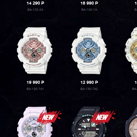
14 290
P
16 990
P
1
BA-125-2A
BA-130-1A
B
19 990
P
12 990
P
1
BA-130-7A1
BA-130-7A2
BA