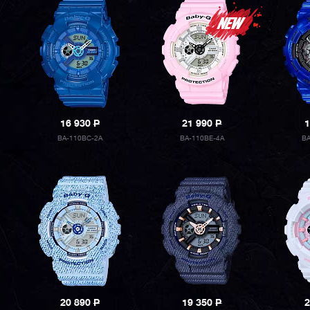
16 930
P
21 990
P
1
BA-110BC-2A
BA-110BE-4A
BA
20 890
P
19 350
P
2