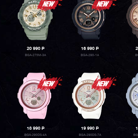
20 990
P
16 990
P
2
BGA-275M-3A
BGA-290-1A
B
18 990
P
19 990
P
1
BGA-290DS-4A
BGA-290DS-7A
BG