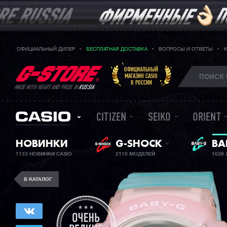
ОФИЦИАЛЬНЫЙ ДИЛЕР
БЕСПЛАТНАЯ ДОСТАВКА
ВОПРОСЫ И ОТВЕТЫ
ОФИЦИАЛЬНЫЙ
МАГАЗИН CASIO
В РОССИИ
MADE WITH HEART AND PRIDE IN
RUSSIA
CITIZEN
SEIKO
ORIENT
НОВИНКИ
G-SHOCK
ЖЕ
BA
1133 НОВИНКИ CASIO
2110 МОДЕЛЕЙ
1029
В КАТАЛОГ