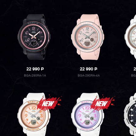
22 990
P
22 990
P
2
BGA-290RA-1A
BGA-290RA-4A
BG