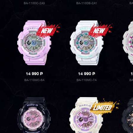
BA-110DC-2A3
BA-110DE-2A1
B
14 990
P
14 990
P
1
BA-110MC-6A
BA-110MC-7A
BA