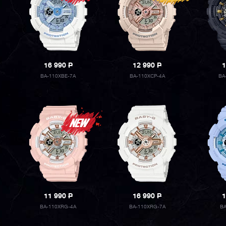
16 990
P
12 990
P
1
BA-110XBE-7A
BA-110XCP-4A
BA
11 990
P
16 990
P
1
BA-110XRG-4A
BA-110XRG-7A
B