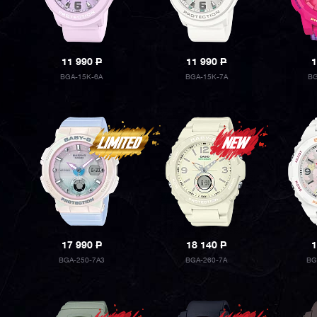
11 990
P
11 990
P
1
BGA-15K-6A
BGA-15K-7A
BG
17 990
P
18 140
P
1
BGA-250-7A3
BGA-260-7A
BG