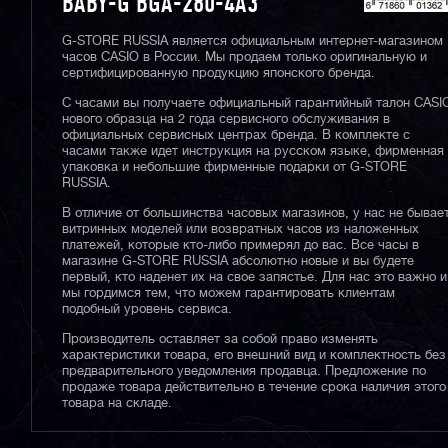
BABY-G BGA-280-4A3
G-STORE RUSSIA является официальным интернет-магазином
часов CASIO в России. Мы продаем только оригинальную и
сертифицированную продукцию японского бренда.
С часами вы получаете официальный гарантийный талон CASI
нового образца на 2 года сервисного обслуживания в
официальных сервисных центрах бренда. В комплекте с
часами также идет инструкция на русском языке, фирменная
упаковка и небольшие фирменные подарки от G-STORE
RUSSIA.
В отличие от большинства часовых магазинов, у нас не бывае
витринных моделей или возвратных часов из наложенных
платежей, которые кто-либо примерял до вас. Все часы в
магазине G-STORE RUSSIA абсолютно новые и вы будете
первый, кто наденет их на свое запястье. Для нас это важно и
мы гордимся тем, что можем гарантировать клиентам
подобный уровень сервиса.
Производитель оставляет за собой право изменять
характеристики товара, его внешний вид и комплектность без
предварительного уведомления продавца. Предложение по
продаже товара действительно в течение срока наличия этого
товара на складе.