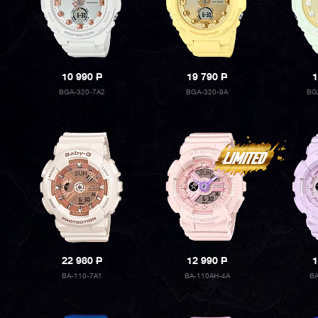
10 990
P
19 790
P
1
BGA-320-7A2
BGA-320-9A
BG
22 980
P
12 990
P
1
BA-110-7A1
BA-110AH-4A
B