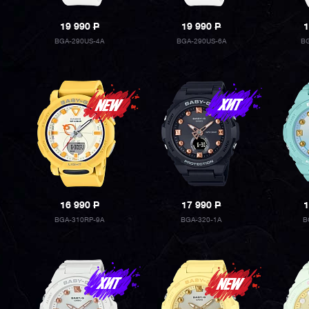
19 990
P
19 990
P
1
BGA-290US-4A
BGA-290US-6A
BG
16 990
P
17 990
P
1
BGA-310RP-9A
BGA-320-1A
B