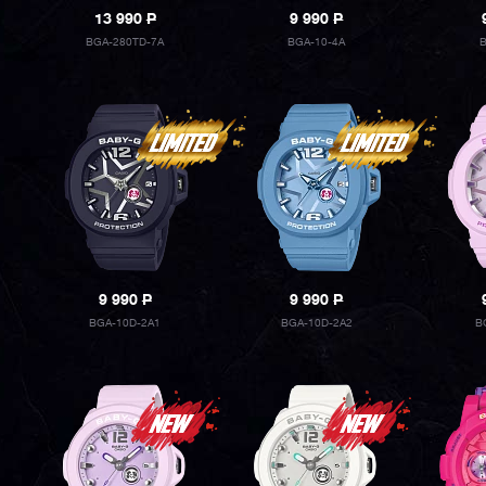
13 990
P
9 990
P
BGA-280TD-7A
BGA-10-4A
B
9 990
P
9 990
P
BGA-10D-2A1
BGA-10D-2A2
B