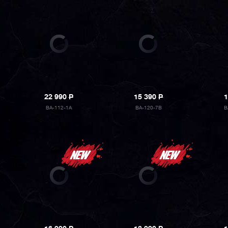
22 990
P
15 390
P
1
BA-112-1A
BA-120-7B
B