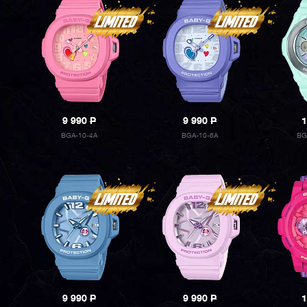
9 990
P
9 990
P
1
BGA-10-4A
BGA-10-6A
BG
9 990
P
9 990
P
1