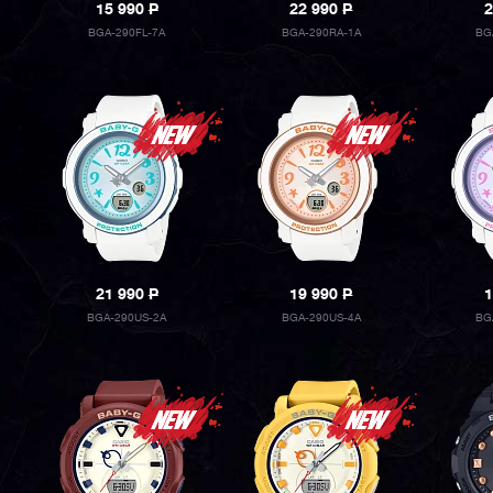
15 990
P
22 990
P
2
BGA-290FL-7A
BGA-290RA-1A
BG
21 990
P
19 990
P
1
BGA-290US-2A
BGA-290US-4A
BG