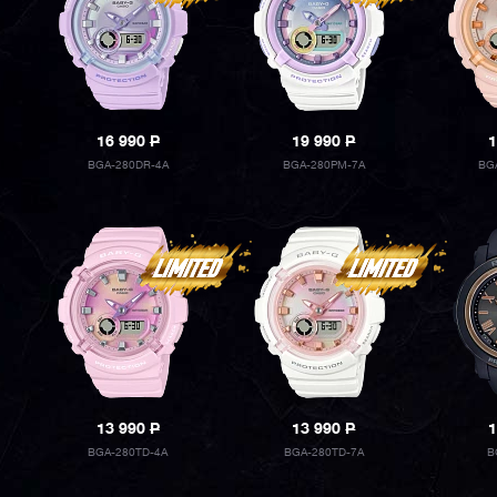
16 990
P
19 990
P
1
BGA-280DR-4A
BGA-280PM-7A
BG
13 990
P
13 990
P
1
BGA-280TD-4A
BGA-280TD-7A
B