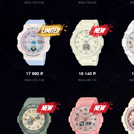
BGA-10D-2A2
BGA-10D-6A
BG
17 990
P
18 140
P
1
BGA-250-7A3
BGA-260-7A
BG