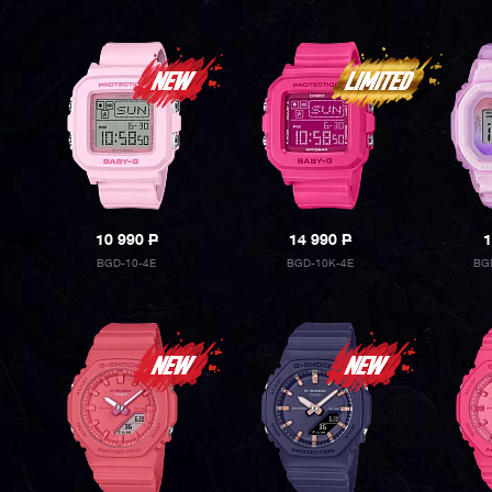
10 990
P
14 990
P
1
BGD-10-4E
BGD-10K-4E
BG