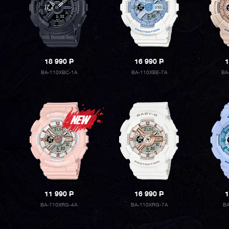
18 990
P
16 990
P
1
BA-110XBC-1A
BA-110XBE-7A
BA
11 990
P
16 990
P
1
BA-110XRG-4A
BA-110XRG-7A
B