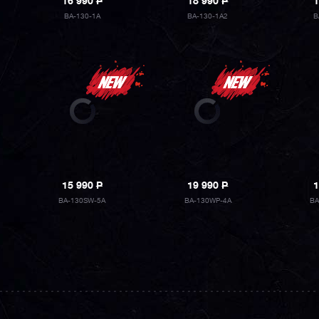
16 990
P
18 990
P
1
BA-130-1A
BA-130-1A2
B
15 990
P
19 990
P
1
BA-130SW-5A
BA-130WP-4A
BA