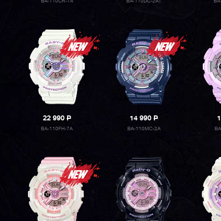
BA-110CR-7A
BA-110DC-2A1
BA
22 990
P
14 990
P
1
BA-110FH-7A
BA-110MC-2A
BA