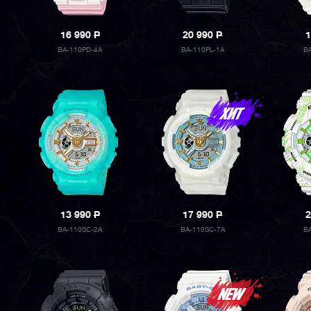
16 990
P
20 990
P
1
BA-110PD-4A
BA-110PL-1A
B
13 990
P
17 990
P
2
BA-110SC-2A
BA-110SC-7A
B