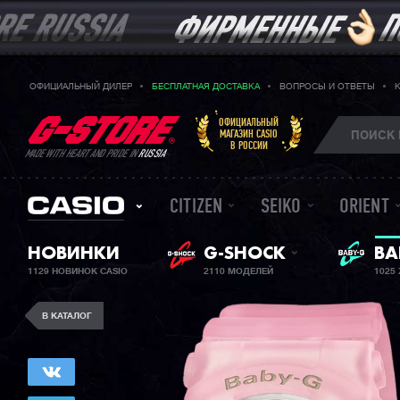
ОФИЦИАЛЬНЫЙ ДИЛЕР
БЕСПЛАТНАЯ ДОСТАВКА
ВОПРОСЫ И ОТВЕТЫ
ОФИЦИАЛЬНЫЙ
МАГАЗИН CASIO
В РОССИИ
MADE WITH HEART AND PRIDE IN
RUSSIA
CITIZEN
SEIKO
ORIENT
НОВИНКИ
G-SHOCK
ЖЕ
BA
1129 НОВИНОК CASIO
2110 МОДЕЛЕЙ
1025
В КАТАЛОГ