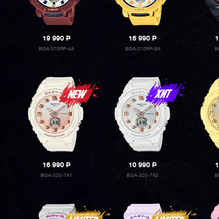
19 990
P
16 990
P
1
BGA-310RP-4A
BGA-310RP-9A
B
16 990
P
10 990
P
1
BGA-320-7A1
BGA-320-7A2
B