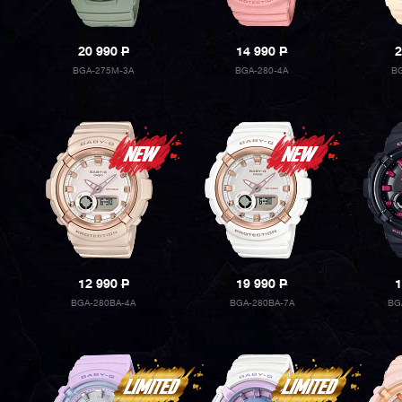
20 990
P
14 990
P
2
BGA-275M-3A
BGA-280-4A
BG
12 990
P
19 990
P
1
BGA-280BA-4A
BGA-280BA-7A
BG