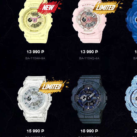
13 990
P
13 990
P
1
BA-110AH-9A
BA-110AQ-4A
BA
15 990
P
18 990
P
2