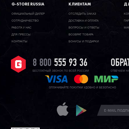
G-STORE RUSSIA
КЛИЕНТАМ
ДЛ
ОФИЦИАЛЬНЫЙ ДИЛЕР
ОТСЛЕДИТЬ ЗАКАЗ
КО
CОТРУДНИЧЕСТВО
ДОСТАВКА И ОПЛАТА
ПА
РАБОТА У НАС
ВОПРОСЫ И ОТВЕТЫ
МА
ДЛЯ ПРЕССЫ
ВОЗВРАТ ТОВАРА
КОНТАКТЫ
БОНУСЫ И ПОДАРКИ
8 800
555 93 36
ОБРА
БЕСПЛАТНЫЙ ЗВОНОК ПО ВСЕЙ РОССИИ
ОТВЕЧАЕМ Н
ОПЛАЧИВАЙТЕ ПОКУПКИ УДОБНО И БЕЗОПАСНО