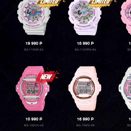
19 990
P
18 990
P
1
BA-110NR-8A
BA-110XPM-6A
B
10 990
P
16 990
P
1
BG-169CH-4E
BG-169G-4B
BG