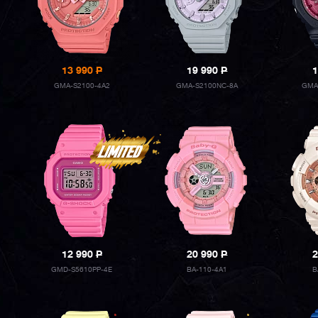
13 990
P
19 990
P
1
GMA-S2100-4A2
GMA-S2100NC-8A
GMA
12 990
P
20 990
P
2
GMD-S5610PP-4E
BA-110-4A1
B