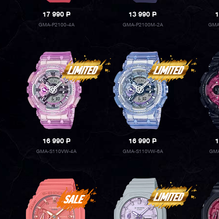
17 990
P
13 990
P
1
GMA-P2100-4A
GMA-P2100M-2A
GMA
16 990
P
16 990
P
1
GMA-S110VW-4A
GMA-S110VW-6A
GMA