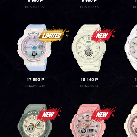
9 990
P
9 990
P
1
BGA-10D-2A2
BGA-10D-6A
BG
17 990
P
18 140
P
1
BGA-250-7A3
BGA-260-7A
BG