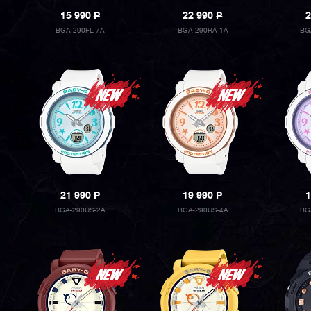
15 990
P
22 990
P
2
BGA-290FL-7A
BGA-290RA-1A
BG
21 990
P
19 990
P
1
BGA-290US-2A
BGA-290US-4A
BG