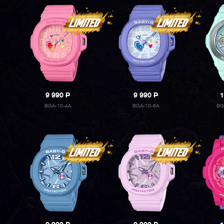
9 990
P
9 990
P
1
BGA-10-4A
BGA-10-6A
BG