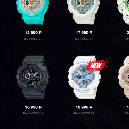
13 990
P
17 990
P
2
BA-110SC-2A
BA-110SC-7A
B
18 990
P
16 990
P
1
BA-110XBC-1A
BA-110XBE-7A
BA