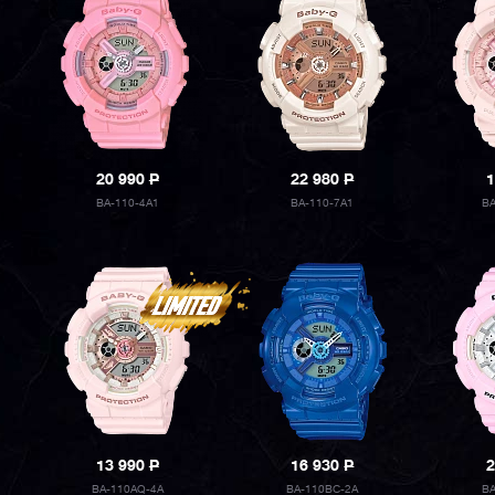
20 990
P
22 980
P
1
BA-110-4A1
BA-110-7A1
B
13 990
P
16 930
P
2
BA-110AQ-4A
BA-110BC-2A
B