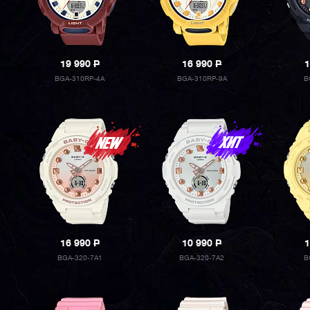
19 990
P
16 990
P
1
BGA-310RP-4A
BGA-310RP-9A
B
16 990
P
10 990
P
1
BGA-320-7A1
BGA-320-7A2
B