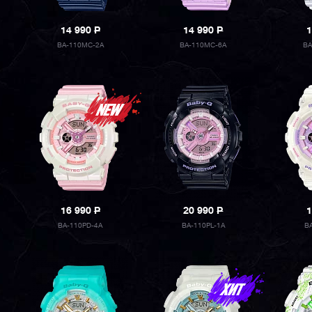
14 990
P
14 990
P
1
BA-110MC-2A
BA-110MC-6A
BA
16 990
P
20 990
P
1
BA-110PD-4A
BA-110PL-1A
B