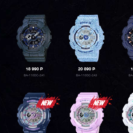
18 990
P
20 890
P
1
BA-110DC-2A1
BA-110DC-2A3
BA