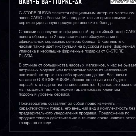
BABY-G BA-110PKC-4A
G-STORE RUSSIA является официальным интернет-магазином
часов CASIO в России. Мы продаем только оригинальную и
сертифицированную продукцию японского бренда.
С часами вы получаете официальный гарантийный талон CASI
нового образца на 2 года сервисного обслуживания в
официальных сервисных центрах бренда. В комплекте с
часами также идет инструкция на русском языке, фирменная
упаковка и небольшие фирменные подарки от G-STORE
RUSSIA.
В отличие от большинства часовых магазинов, у нас не бывае
витринных моделей или возвратных часов из наложенных
платежей, которые кто-либо примерял до вас. Все часы в
магазине G-STORE RUSSIA абсолютно новые и вы будете
первый, кто наденет их на свое запястье. Для нас это важно и
мы гордимся тем, что можем гарантировать клиентам
подобный уровень сервиса.
Производитель оставляет за собой право изменять
характеристики товара, его внешний вид и комплектность без
предварительного уведомления продавца. Предложение по
продаже товара действительно в течение срока наличия этого
товара на складе.