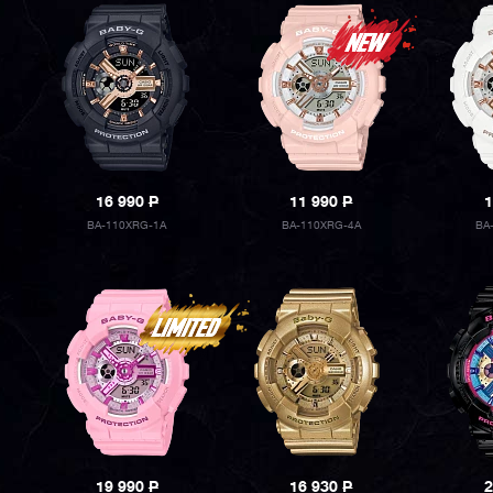
16 990
P
11 990
P
1
BA-110XRG-1A
BA-110XRG-4A
BA
19 990
P
16 930
P
2