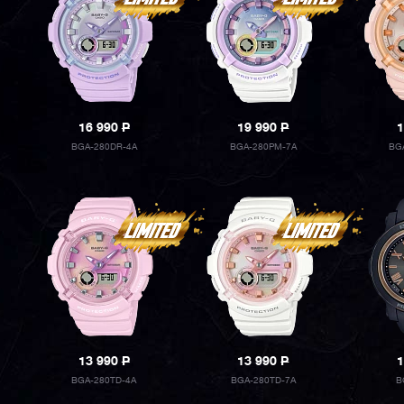
16 990
P
19 990
P
1
BGA-280DR-4A
BGA-280PM-7A
BG
13 990
P
13 990
P
1
BGA-280TD-4A
BGA-280TD-7A
B