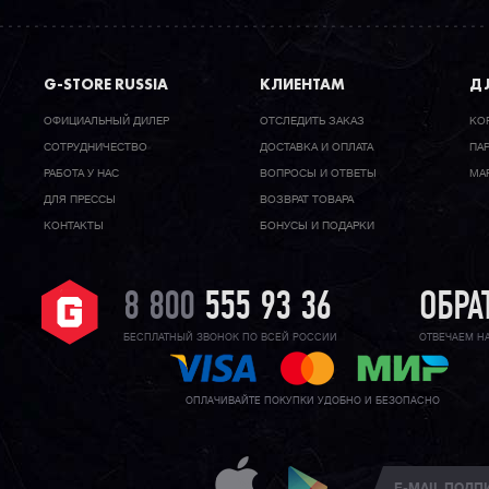
G-STORE RUSSIA
КЛИЕНТАМ
ДЛ
ОФИЦИАЛЬНЫЙ ДИЛЕР
ОТСЛЕДИТЬ ЗАКАЗ
КО
CОТРУДНИЧЕСТВО
ДОСТАВКА И ОПЛАТА
ПА
РАБОТА У НАС
ВОПРОСЫ И ОТВЕТЫ
МА
ДЛЯ ПРЕССЫ
ВОЗВРАТ ТОВАРА
КОНТАКТЫ
БОНУСЫ И ПОДАРКИ
8 800
555 93 36
ОБРА
БЕСПЛАТНЫЙ ЗВОНОК ПО ВСЕЙ РОССИИ
ОТВЕЧАЕМ Н
ОПЛАЧИВАЙТЕ ПОКУПКИ УДОБНО И БЕЗОПАСНО