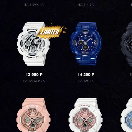
BA-110YK-4A
BA-111-9A
13 990
P
14 290
P
1
BA-120WLP-7A
BA-125-2A