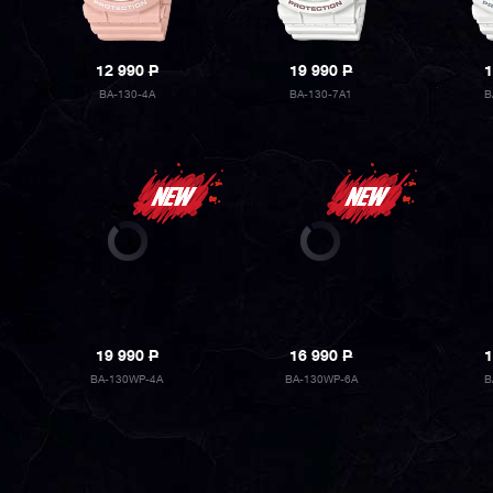
12 990
P
19 990
P
1
BA-130-4A
BA-130-7A1
B
19 990
P
16 990
P
1
BA-130WP-4A
BA-130WP-6A
B