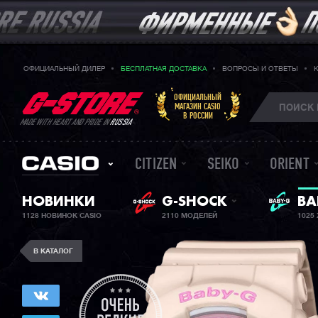
ОФИЦИАЛЬНЫЙ ДИЛЕР
БЕСПЛАТНАЯ ДОСТАВКА
ВОПРОСЫ И ОТВЕТЫ
ОФИЦИАЛЬНЫЙ
МАГАЗИН CASIO
В РОССИИ
MADE WITH HEART AND PRIDE IN
RUSSIA
CITIZEN
SEIKO
ORIENT
ЖЕ
НОВИНКИ
G-SHOCK
BA
1128 НОВИНОК CASIO
2110 МОДЕЛЕЙ
1025
В КАТАЛОГ