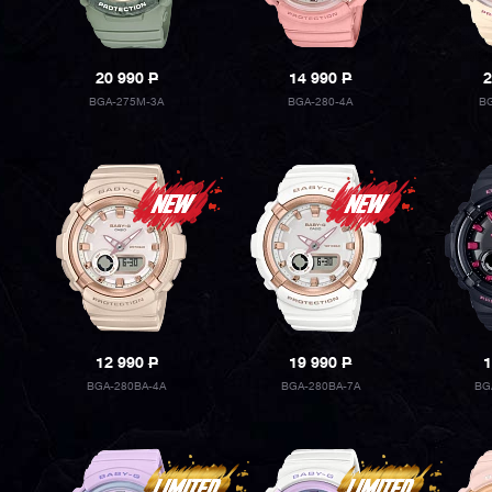
20 990
P
14 990
P
2
BGA-275M-3A
BGA-280-4A
BG
12 990
P
19 990
P
1
BGA-280BA-4A
BGA-280BA-7A
BG