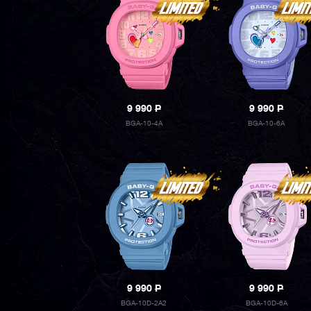
9 990
P
9 990
P
BGA-10-4A
BGA-10-6A
9 990
P
9 990
P
BGA-10D-2A2
BGA-10D-6A