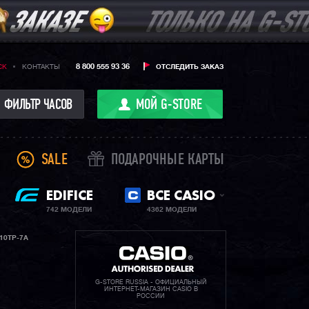
8 800 555 93 36
CK
КОНТАКТЫ
ОТСЛЕДИТЬ ЗАКАЗ
ФИЛЬТР ЧАСОВ
МОЙ G-STORE
SALE
ПОДАРОЧНЫЕ КАРТЫ
EDIFICE
ВСЕ CASIO
742 МОДЕЛИ
4362 МОДЕЛИ
10TP-7A
G-STORE RUSSIA - ОФИЦИАЛЬНЫЙ
ИНТЕРНЕТ-МАГАЗИН CASIO В
РОССИИ