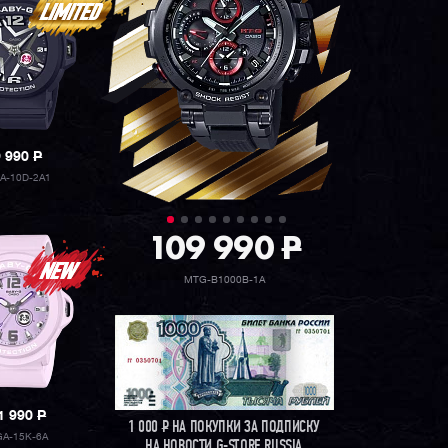
9 990
P
A-10D-2A1
109 990
P
MTG-B1000B-1A
1 990
P
1 000
Р
НА ПОКУПКИ ЗА ПОДПИСКУ
A-15K-6A
НА НОВОСТИ G-STORE RUSSIA