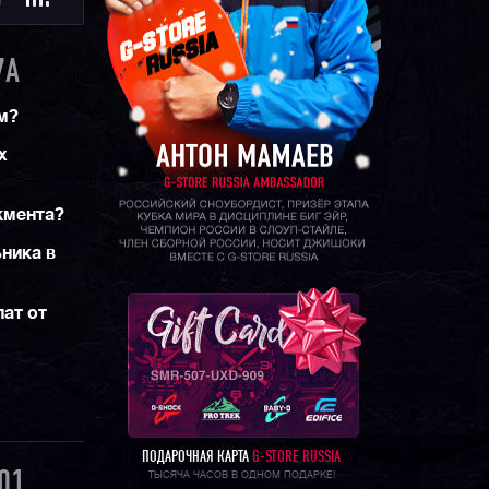
Ю
7A
м?
х
жмента?
ника в
ат от
ПОДАРОЧНАЯ КАРТА
G-STORE RUSSIA
01
ТЫСЯЧА ЧАСОВ В ОДНОМ ПОДАРКЕ!