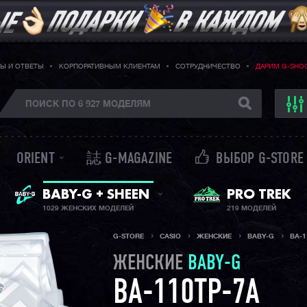
Ы И ОТВЕТЫ
КОРПОРАТИВНЫМ КЛИЕНТАМ
СОТРУДНИЧЕСТВО
ДАРИМ G-SHO
ORIENT
誌 G-MAGAZINE
ВЫБОР G-STORE
ЖЕНСКИЕ ЧАСЫ
PRO TREK
BABY-G + SHEEN
1029 ЖЕНСКИХ МОДЕЛЕЙ
219 МОДЕЛЕЙ
G-STORE
CASIO
ЖЕНСКИЕ
BABY-G
BA-1
ЖЕНСКИЕ
BABY-G
BA-110TP-7A