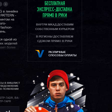
БЕСПЛАТНАЯ
ЭКСПРЕСС-ДОСТАВКА
G в линейке
ПРЯМО В РУКИ
 PATTERN -
ринтом на
ого-
ВНУТРИ МКАД ДОСТАВИМ
fashion-
СОБСТВЕННЫМ КУРЬЕРОМ
ень.
В РЕГИОНЫ ДОСТАВЛЯЕМ
я одной из
СДЭКОМ ПРЯМО В РУКИ
ех моделей
вает более
я девушка
РАЗЛИЧНЫЕ
роение или
СПОСОБЫ ОПЛАТЫ
АСЫ В ВИШЛИСТ
УВЕДОМЛЕНИЕ
ИХ ПОЯВЛЕНИИ
0TP-7ADR, BA-
0TP-7APR