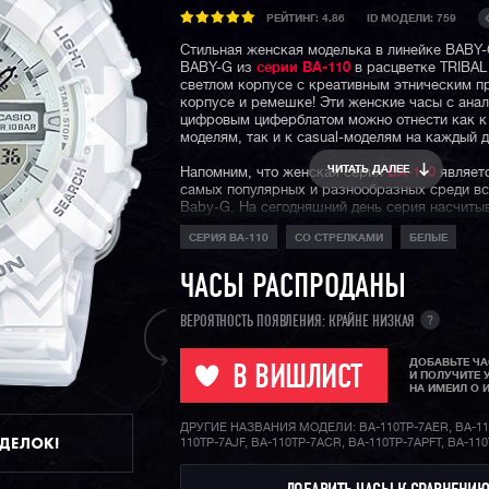
РЕЙТИНГ:
4.86
ID МОДЕЛИ: 759
Стильная женская моделька в линейке BABY-
BABY-G из
серии BA-110
в расцветке TRIBAL
светлом корпусе с креативным этническим п
корпусе и ремешке! Эти женские часы с анал
цифровым циферблатом можно отнести как к 
моделям, так и к casual-моделям на каждый д
ЧИТАТЬ ДАЛЕЕ
Напомним, что женская серия
BA-110
являетс
самых популярных и разнообразных среди вс
Baby-G. На сегодняшний день серия насчиты
50 разных расцветок, благодаря чему, кажда
СЕРИЯ BA-110
СО СТРЕЛКАМИ
БЕЛЫЕ
сможет найти расцветку под свой вкус, наст
образ.
ЧАСЫ РАСПРОДАНЫ
?
ВЕРОЯТНОСТЬ ПОЯВЛЕНИЯ: КРАЙНЕ НИЗКАЯ
ДОБАВЬТЕ Ч
В ВИШЛИСТ
И ПОЛУЧИТЕ 
НА ИМЕИЛ О 
ДРУГИЕ НАЗВАНИЯ МОДЕЛИ: BA-110TP-7AER, BA-11
ДДЕЛОК!
110TP-7AJF, BA-110TP-7ACR, BA-110TP-7APFT, BA-11