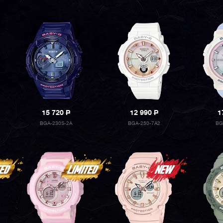
15 720
P
12 990
P
1
BGA-230S-2A
BGA-250-7A2
BG