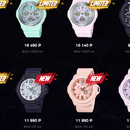
16 490
P
18 140
P
BGA-100ST-3A
BGA-100ST-4A
BG
11 990
P
11 990
P
1
BGA-15K-2A
BGA-15K-4A
BG