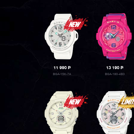
11 990
P
13 190
P
BGA-15K-7A
BGA-180-4B3