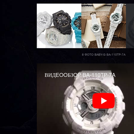
8 ФОТО BABY-G BA-110TP-7A
ВИДEOOБЗOP BA-110TP-7A