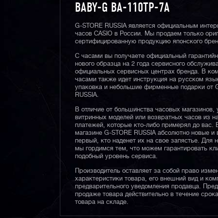
BABY-G BA-110TP-7A
G-STORE RUSSIA является официальным интер
часов CASIO в России. Мы продаем только ори
сертифицированную продукцию японского брен
С часами вы получаете официальный гарантий
нового образца на 2 года сервисного обслужив
официальных сервисных центрах бренда. В ком
часами также идет инструкция на русском язы
упаковка и небольшие фирменные подарки от
RUSSIA.
В отличие от большинства часовых магазинов, 
витринных моделей или возвратных часов из 
платежей, которые кто-либо примерял до вас. 
магазине G-STORE RUSSIA абсолютно новые и 
первый, кто наденет их на свое запястье. Для 
мы гордимся тем, что можем гарантировать кл
подобный уровень сервиса.
Производитель оставляет за собой право изме
характеристики товара, его внешний вид и ком
предварительного уведомления продавца. Пре
продаже товара действительно в течение срока
товара на складе.