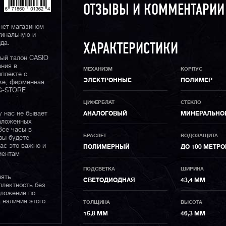
ОТЗЫВЫ И КОММЕНТАРИ
нет-магазином
гинальную и
да.
ХАРАКТЕРИСТИКИ
ный талон CASIO
ания в
МЕХАНИЗМ
КОРПУС
плекте с
ЭЛЕКТРОННЫЕ
ПОЛИМЕР
ке, фирменная
 G-STORE
ЦИФЕРБЛАТ
СТЕКЛО
у нас не бывает
АНАЛОГОВЫЙ
МИНЕРАЛЬНО
наложенных
Все часы в
БРАСЛЕТ
ВОДОЗАЩИТА
вы будете
нас это важно и
ПОЛИМЕРНЫЙ
ДО 100 МЕТРО
иентам
ПОДСВЕТКА
ШИРИНА
нять
СВЕТОДИОДНАЯ
43,4 ММ
плектность без
дложение по
 наличия этого
ТОЛЩИНА
ВЫСОТА
15,8 ММ
46,3 ММ