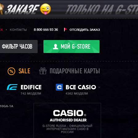
8 800 555 93 36
CK
КОНТАКТЫ
ОТСЛЕДИТЬ ЗАКАЗ
ФИЛЬТР ЧАСОВ
МОЙ G-STORE
SALE
ПОДАРОЧНЫЕ КАРТЫ
EDIFICE
ВСЕ CASIO
742 МОДЕЛИ
4362 МОДЕЛИ
10GA-1A
G-STORE RUSSIA - ОФИЦИАЛЬНЫЙ
ИНТЕРНЕТ-МАГАЗИН CASIO В
РОССИИ