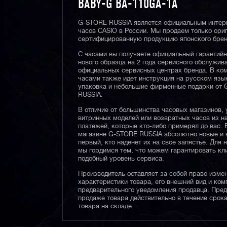
BABY-G BA-110GA-1A
G-STORE RUSSIA является официальным интер
часов CASIO в России. Мы продаем только ори
сертифицированную продукцию японского брен
С часами вы получаете официальный гарантий
нового образца на 2 года сервисного обслужив
официальных сервисных центрах бренда. В ком
часами также идет инструкция на русском язы
упаковка и небольшие фирменные подарки от
RUSSIA.
В отличие от большинства часовых магазинов, 
витринных моделей или возвратных часов из 
платежей, которые кто-либо примерял до вас. 
магазине G-STORE RUSSIA абсолютно новые и 
первый, кто наденет их на свое запястье. Для 
мы гордимся тем, что можем гарантировать кл
подобный уровень сервиса.
Производитель оставляет за собой право изме
характеристики товара, его внешний вид и ком
предварительного уведомления продавца. Пре
продаже товара действительно в течение срока
товара на складе.