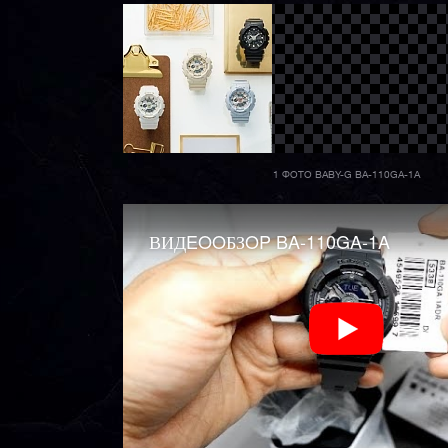
1 ФОТО BABY-G BA-110GA-1A
ВИДEOOБЗOP BA-110GA-1A