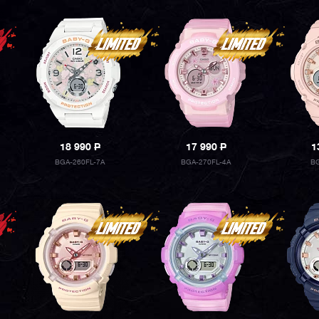
18 990
P
17 990
P
1
BGA-260FL-7A
BGA-270FL-4A
BG