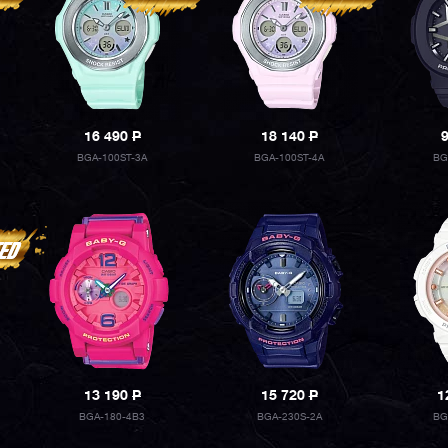
16 490
P
18 140
P
BGA-100ST-3A
BGA-100ST-4A
BG
13 190
P
15 720
P
1
BGA-180-4B3
BGA-230S-2A
BG