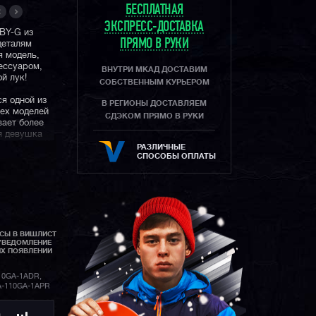
БЕСПЛАТНАЯ
ЭКСПРЕСС-ДОСТАВКА
ABY-G из
ПРЯМО В РУКИ
деталям
я модель,
ессуаром,
ВНУТРИ МКАД ДОСТАВИМ
й лук!
СОБСТВЕННЫМ КУРЬЕРОМ
я одной из
В РЕГИОНЫ ДОСТАВЛЯЕМ
ех моделей
СДЭКОМ ПРЯМО В РУКИ
вает более
я девушка
роение или
РАЗЛИЧНЫЕ
СПОСОБЫ ОПЛАТЫ
АСЫ В ВИШЛИСТ
УВЕДОМЛЕНИЕ
ИХ ПОЯВЛЕНИИ
10GA-1ADR,
A-110GA-1APR