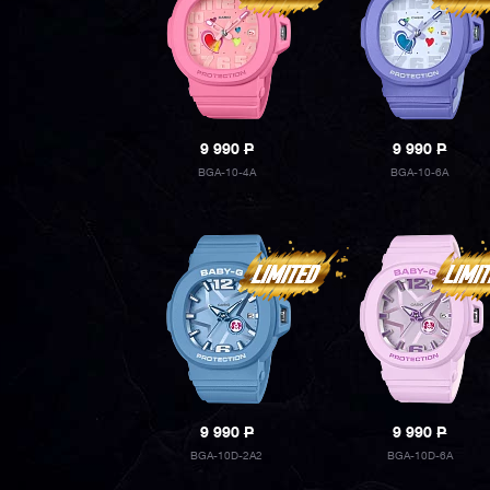
9 990
P
9 990
P
BGA-10-4A
BGA-10-6A
9 990
P
9 990
P
BGA-10D-2A2
BGA-10D-6A