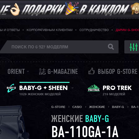
Ы И ОТВЕТЫ
КОРПОРАТИВНЫМ КЛИЕНТАМ
СОТРУДНИЧЕСТВО
ДАРИМ G-SHO
ORIENT
誌 G-MAGAZINE
ВЫБОР G-STORE
ЖЕНСКИЕ ЧАСЫ
BABY-G + SHEEN
PRO TREK
1029 ЖЕНСКИХ МОДЕЛЕЙ
219 МОДЕЛЕЙ
G-STORE
CASIO
ЖЕНСКИЕ
BABY-G
BA-1
ЖЕНСКИЕ
BABY-G
BA-110GA-1A