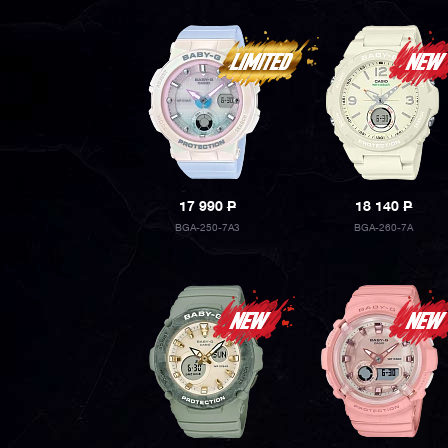
17 990
P
18 140
P
BGA-250-7A3
BGA-260-7A