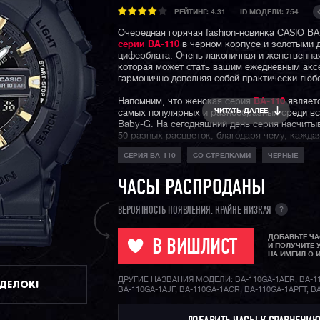
РЕЙТИНГ:
4.31
ID МОДЕЛИ: 754
Очередная горячая fashion-новинка CASIO B
серии BA-110
в черном корпусе и золотыми 
циферблата. Очень лаконичная и женственна
которая может стать вашим ежедневным акс
гармонично дополняя собой практически любо
Напомним, что женская серия
BA-110
являетс
ЧИТАТЬ ДАЛЕЕ
самых популярных и разнообразных среди вс
Baby-G. На сегодняшний день серия насчиты
50 разных расцветок, благодаря чему, кажда
сможет найти расцветку под свой вкус, наст
СЕРИЯ BA-110
СО СТРЕЛКАМИ
ЧЕРНЫЕ
образ.
ЧАСЫ РАСПРОДАНЫ
?
ВЕРОЯТНОСТЬ ПОЯВЛЕНИЯ: КРАЙНЕ НИЗКАЯ
ДОБАВЬТЕ Ч
В ВИШЛИСТ
И ПОЛУЧИТЕ 
НА ИМЕИЛ О 
ДРУГИЕ НАЗВАНИЯ МОДЕЛИ: BA-110GA-1AER, BA-1
ДДЕЛОК!
BA-110GA-1AJF, BA-110GA-1ACR, BA-110GA-1APFT, B