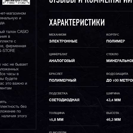
ОТЗЫВЫ И КОММЕНТАРИ
нет-магазином
гинальную и
ХАРАКТЕРИСТИКИ
да.
ный талон CASIO
МЕХАНИЗМ
КОРПУС
ания в
плекте с
ЭЛЕКТРОННЫЕ
ПОЛИМЕР
ке, фирменная
 G-STORE
ЦИФЕРБЛАТ
СТЕКЛО
АНАЛОГОВЫЙ
МИНЕРАЛЬНО
у нас не бывает
наложенных
Все часы в
БРАСЛЕТ
ВОДОЗАЩИТА
вы будете
ПОЛИМЕРНЫЙ
ДО 100 МЕТРО
нас это важно и
иентам
ПОДСВЕТКА
ШИРИНА
СВЕТОДИОДНАЯ
43,4 ММ
нять
плектность без
дложение по
ТОЛЩИНА
ВЫСОТА
 наличия этого
15,8 ММ
46,3 ММ
ID МОДЕЛИ