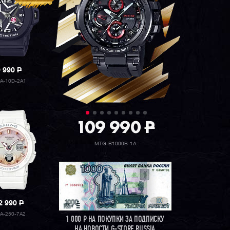
9 990
P
A-10D-2A1
109 990
P
MTG-B1000B-1A
2 990
P
A-250-7A2
1 000
Р
НА ПОКУПКИ ЗА ПОДПИСКУ
НА НОВОСТИ G-STORE RUSSIA