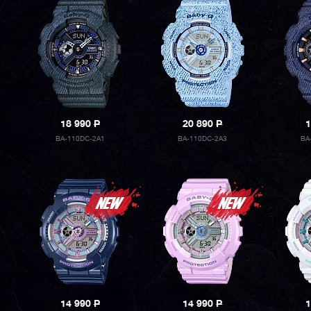
18 990
P
20 890
P
1
BA-110DC-2A1
BA-110DC-2A3
BA
14 990
P
14 990
P
1