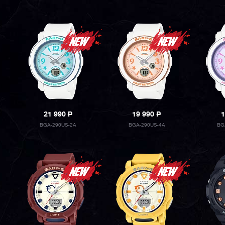
21 990
P
19 990
P
1
BGA-290US-2A
BGA-290US-4A
BG