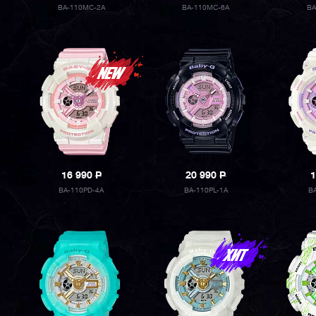
BA-110MC-2A
BA-110MC-6A
BA
16 990
P
20 990
P
1
BA-110PD-4A
BA-110PL-1A
B