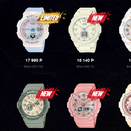
17 990
P
18 140
P
1
BGA-250-7A3
BGA-260-7A
BG