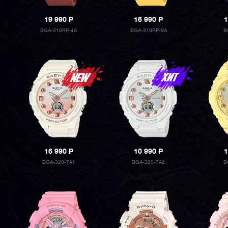
19 990
P
16 990
P
1
BGA-310RP-4A
BGA-310RP-9A
B
16 990
P
10 990
P
1
BGA-320-7A1
BGA-320-7A2
B