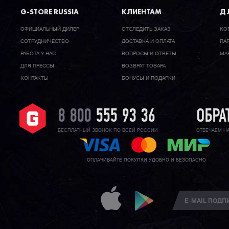
G-STORE RUSSIA
КЛИЕНТАМ
ДЛ
ОФИЦИАЛЬНЫЙ ДИЛЕР
ОТСЛЕДИТЬ ЗАКАЗ
КО
CОТРУДНИЧЕСТВО
ДОСТАВКА И ОПЛАТА
ПА
РАБОТА У НАС
ВОПРОСЫ И ОТВЕТЫ
МА
ДЛЯ ПРЕССЫ
ВОЗВРАТ ТОВАРА
КОНТАКТЫ
БОНУСЫ И ПОДАРКИ
8 800
555 93 36
ОБРА
БЕСПЛАТНЫЙ ЗВОНОК ПО ВСЕЙ РОССИИ
ОТВЕЧАЕМ Н
ОПЛАЧИВАЙТЕ ПОКУПКИ УДОБНО И БЕЗОПАСНО