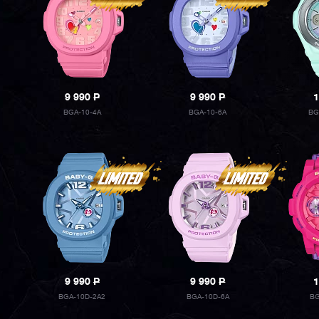
9 990
P
9 990
P
1
BGA-10-4A
BGA-10-6A
BG
9 990
P
9 990
P
1
BGA-10D-2A2
BGA-10D-6A
BG