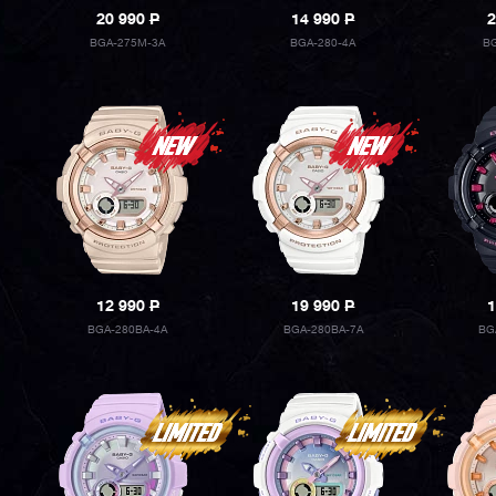
20 990
P
14 990
P
2
BGA-275M-3A
BGA-280-4A
BG
12 990
P
19 990
P
1
BGA-280BA-4A
BGA-280BA-7A
BG