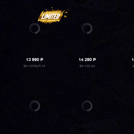
13 990
P
14 290
P
1
BA-120WLP-7A
BA-125-2A