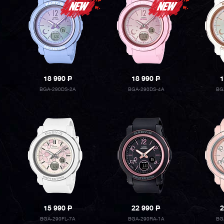
18 990
P
18 990
P
1
BGA-290DS-2A
BGA-290DS-4A
BG
15 990
P
22 990
P
2
BGA-290FL-7A
BGA-290RA-1A
BG