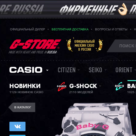
ОФИЦИАЛЬНЫЙ ДИЛЕР
БЕСПЛАТНАЯ ДОСТАВКА
ВОПРОСЫ И ОТВЕТЫ
ОФИЦИАЛЬНЫЙ
МАГАЗИН CASIO
В РОССИИ
MADE WITH HEART AND PRIDE IN
RUSSIA
CITIZEN
SEIKO
ORIENT
НОВИНКИ
G-SHOCK
ЖЕ
BA
1129 НОВИНОК CASIO
2110 МОДЕЛЕЙ
1025
В КАТАЛОГ