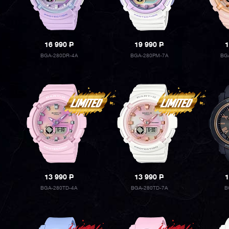
16 990
P
19 990
P
1
BGA-280DR-4A
BGA-280PM-7A
BG
13 990
P
13 990
P
1
BGA-280TD-4A
BGA-280TD-7A
B