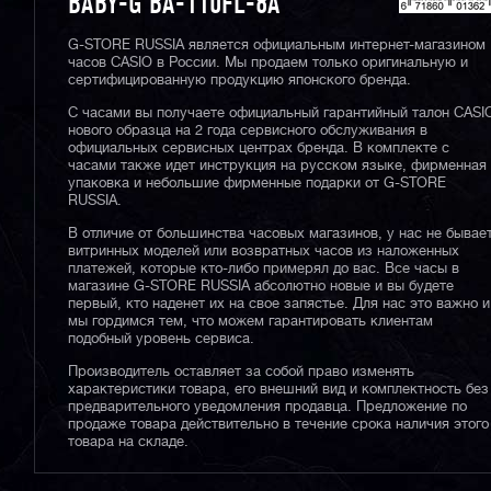
BABY-G BA-110FL-8A
G-STORE RUSSIA является официальным интернет-магазином
часов CASIO в России. Мы продаем только оригинальную и
сертифицированную продукцию японского бренда.
С часами вы получаете официальный гарантийный талон CASI
нового образца на 2 года сервисного обслуживания в
официальных сервисных центрах бренда. В комплекте с
часами также идет инструкция на русском языке, фирменная
упаковка и небольшие фирменные подарки от G-STORE
RUSSIA.
В отличие от большинства часовых магазинов, у нас не бывае
витринных моделей или возвратных часов из наложенных
платежей, которые кто-либо примерял до вас. Все часы в
магазине G-STORE RUSSIA абсолютно новые и вы будете
первый, кто наденет их на свое запястье. Для нас это важно и
мы гордимся тем, что можем гарантировать клиентам
подобный уровень сервиса.
Производитель оставляет за собой право изменять
характеристики товара, его внешний вид и комплектность без
предварительного уведомления продавца. Предложение по
продаже товара действительно в течение срока наличия этого
товара на складе.