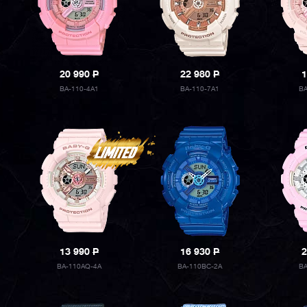
20 990
P
22 980
P
1
BA-110-4A1
BA-110-7A1
B
13 990
P
16 930
P
2
BA-110AQ-4A
BA-110BC-2A
B