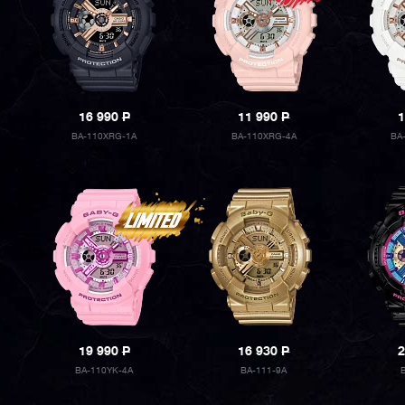
16 990
P
11 990
P
1
BA-110XRG-1A
BA-110XRG-4A
BA
19 990
P
16 930
P
2
BA-110YK-4A
BA-111-9A