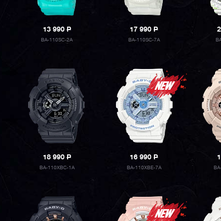
13 990
P
17 990
P
2
BA-110SC-2A
BA-110SC-7A
B
18 990
P
16 990
P
1
BA-110XBC-1A
BA-110XBE-7A
BA