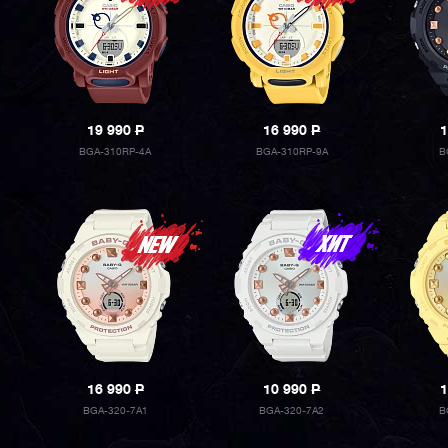
19 990
P
16 990
P
1
BGA-310RP-4A
BGA-310RP-9A
B
16 990
P
10 990
P
1
BGA-320-7A1
BGA-320-7A2
B