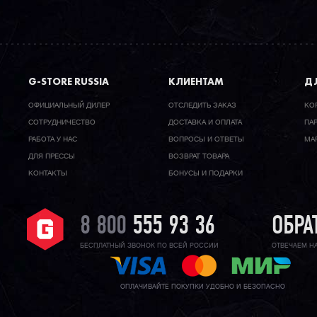
G-STORE RUSSIA
КЛИЕНТАМ
ДЛ
ОФИЦИАЛЬНЫЙ ДИЛЕР
ОТСЛЕДИТЬ ЗАКАЗ
КО
CОТРУДНИЧЕСТВО
ДОСТАВКА И ОПЛАТА
ПА
РАБОТА У НАС
ВОПРОСЫ И ОТВЕТЫ
МА
ДЛЯ ПРЕССЫ
ВОЗВРАТ ТОВАРА
КОНТАКТЫ
БОНУСЫ И ПОДАРКИ
8 800
555 93 36
ОБРА
БЕСПЛАТНЫЙ ЗВОНОК ПО ВСЕЙ РОССИИ
ОТВЕЧАЕМ Н
ОПЛАЧИВАЙТЕ ПОКУПКИ УДОБНО И БЕЗОПАСНО