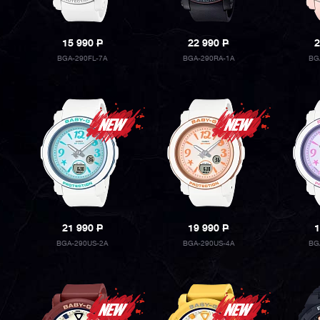
15 990
P
22 990
P
2
BGA-290FL-7A
BGA-290RA-1A
BG
21 990
P
19 990
P
1
BGA-290US-2A
BGA-290US-4A
BG