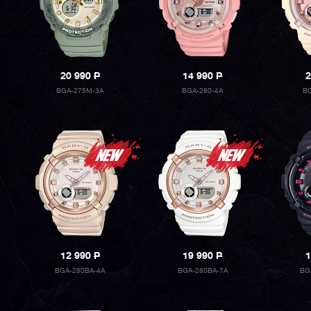
20 990
P
14 990
P
2
BGA-275M-3A
BGA-280-4A
BG
12 990
P
19 990
P
1
BGA-280BA-4A
BGA-280BA-7A
BG