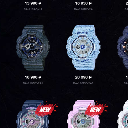
13 990
P
16 930
P
2
BA-110AQ-4A
BA-110BC-2A
B
18 990
P
20 890
P
1
BA-110DC-2A1
BA-110DC-2A3
BA