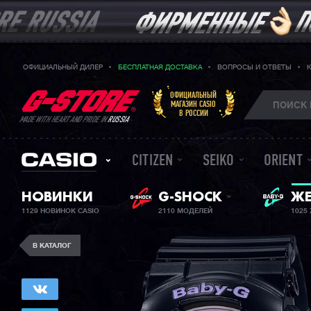
ОФИЦИАЛЬНЫЙ ДИЛЕР
БЕСПЛАТНАЯ ДОСТАВКА
ВОПРОСЫ И ОТВЕТЫ
ОФИЦИАЛЬНЫЙ
МАГАЗИН CASIO
В РОССИИ
MADE WITH HEART AND PRIDE IN
RUSSIA
CITIZEN
SEIKO
ORIENT
НОВИНКИ
G-SHOCK
BA
ЖЕ
1129 НОВИНОК CASIO
2110 МОДЕЛЕЙ
1025
В КАТАЛОГ