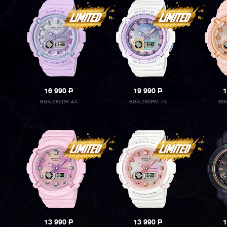
16 990
P
19 990
P
1
BGA-280DR-4A
BGA-280PM-7A
BG
13 990
P
13 990
P
1