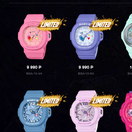
9 990
P
9 990
P
1
BGA-10-4A
BGA-10-6A
BG