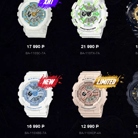
17 990
P
21 990
P
1
BA-110SC-7A
BA-110TX-7A
B
16 990
P
12 990
P
1
BA-110XBE-7A
BA-110XCP-4A
BA