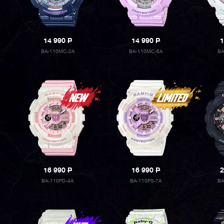
14 990
P
14 990
P
1
BA-110MC-2A
BA-110MC-6A
BA
16 990
P
16 990
P
2
BA-110PD-4A
BA-110PS-7A
BA