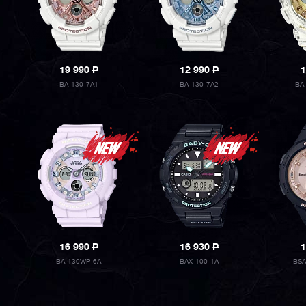
19 990
P
12 990
P
1
BA-130-7A1
BA-130-7A2
BA
16 990
P
16 930
P
1
BA-130WP-6A
BAX-100-1A
BSA