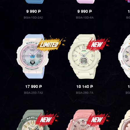
9 990
P
9 990
P
1
BGA-10D-2A2
BGA-10D-6A
BG
17 990
P
18 140
P
1
BGA-250-7A3
BGA-260-7A
BG