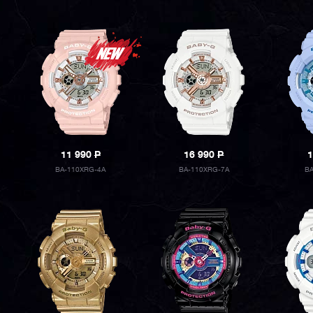
11 990
P
16 990
P
1
BA-110XRG-4A
BA-110XRG-7A
B