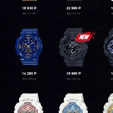
16 930
P
22 990
P
1
BA-111-9A
BA-112-1A
14 290
P
16 990
P
1
BA-125-2A
BA-130-1A
B