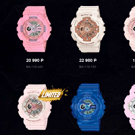
20 990
P
22 980
P
1
BA-110-4A1
BA-110-7A1
B