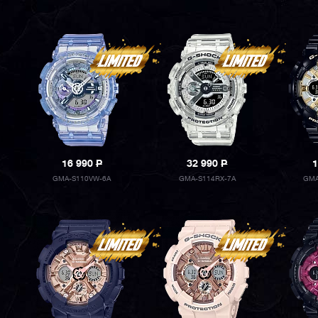
16 990
P
32 990
P
1
GMA-S110VW-6A
GMA-S114RX-7A
GMA