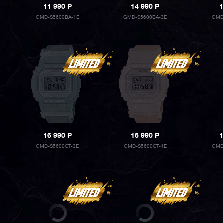
11 990
P
14 990
P
1
GMD-S5600BA-1E
GMD-S5600BA-3E
GMD
16 990
P
16 990
P
1
GMD-S5600CT-3E
GMD-S5600CT-4E
GMD