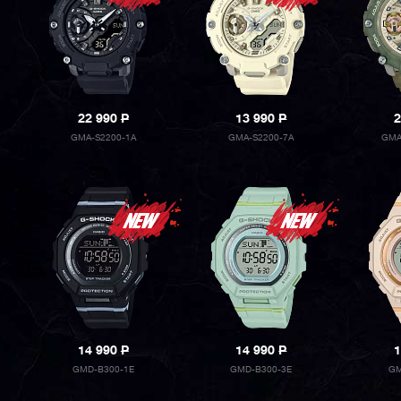
22 990
P
13 990
P
2
GMA-S2200-1A
GMA-S2200-7A
GMA
14 990
P
14 990
P
1
GMD-B300-1E
GMD-B300-3E
GM