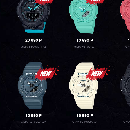
20 890
P
13 990
P
1
GMA-B800SC-1A2
GMA-P2100-2A
GM
16 990
P
16 990
P
1
GMA-P2100BA-2A
GMA-P2100BA-7A
GMA