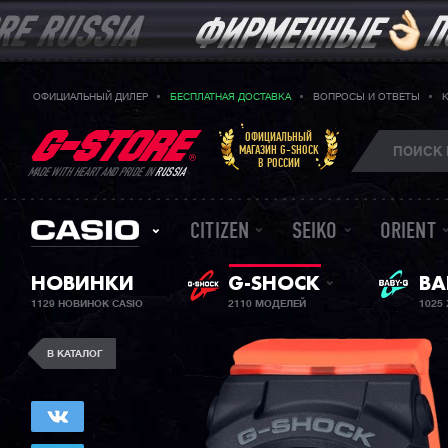
ОФИЦИАЛЬНЫЙ ДИЛЕР
БЕСПЛАТНАЯ ДОСТАВКА
ВОПРОСЫ И ОТВЕТЫ
ОФИЦИАЛЬНЫЙ
МАГАЗИН G-SHOCK
В РОССИИ
MADE WITH HEART AND PRIDE IN
RUSSIA
CITIZEN
SEIKO
ORIENT
НОВИНКИ
G-SHOCK
ЖЕ
BA
1129 НОВИНОК CASIO
2110 МОДЕЛЕЙ
1025
В КАТАЛОГ