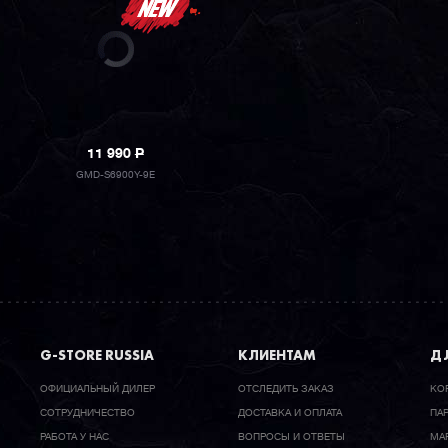
11 990
P
GMD-S6900Y-9E
G-STORE RUSSIA
КЛИЕНТАМ
ДЛ
ОФИЦИАЛЬНЫЙ ДИЛЕР
ОТСЛЕДИТЬ ЗАКАЗ
КО
CОТРУДНИЧЕСТВО
ДОСТАВКА И ОПЛАТА
ПА
РАБОТА У НАС
ВОПРОСЫ И ОТВЕТЫ
МА