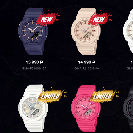
13 990
P
14 990
P
1
GMA-P2100M-2A
GMA-P2100M-4A
GMA