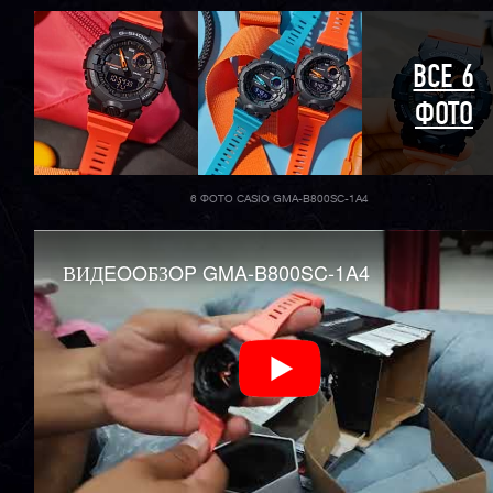
ВСЕ 6
ФОТО
6 ФОТО CASIO GMA-B800SC-1A4
ВИДEOOБЗOP GMA-B800SC-1A4