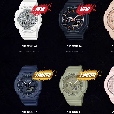
16 990
P
12 990
P
1
GMA-S140VA-7A
GMA-S2100-1A
GM
18 990
P
18 990
P
2