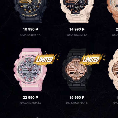
18 990
P
14 990
P
2
GMA-S140M-1A
GMA-S140M-4A
GMA
22 990
P
15 990
P
1
GMA-S140NP-4A
GMA-S140PG-1A
GMA