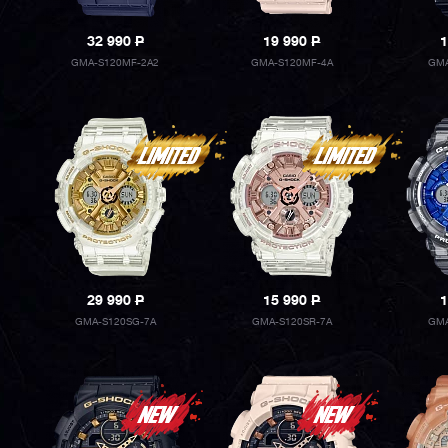
32 990
P
19 990
P
1
GMA-S120MF-2A2
GMA-S120MF-4A
GMA
29 990
P
15 990
P
1
GMA-S120SG-7A
GMA-S120SR-7A
GMA