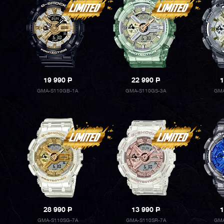
19 990
P
22 990
P
1
GMA-S110GB-1A
GMA-S110GS-3A
GMA
28 990
P
13 990
P
1
GMA-S110SG-7A
GMA-S110SR-7A
GMA