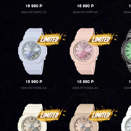
16 990
P
16 990
P
1
GMA-P2100PC-7A
GMA-P2100PP-4A
GMA-
15 990
P
15 990
P
1
GMA-P2100SG-2A
GMA-P2100SG-4A
GMA