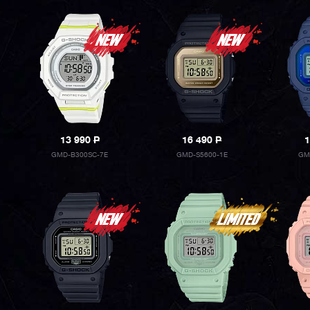
13 990
P
16 490
P
1
GMD-B300SC-7E
GMD-S5600-1E
GM