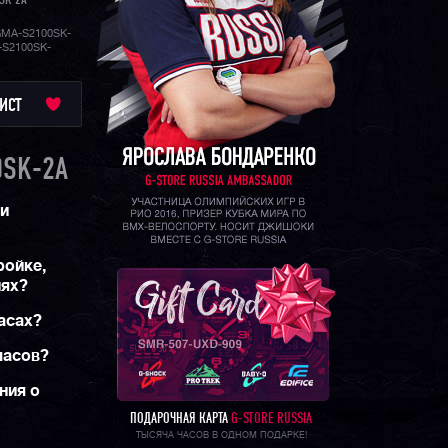
SK-2A
тьях.
MA-S2100SK-
-S2100SK-
ИСТ
0SK-2A
 и
ройке,
иях?
асах?
часов?
ния о
ПОДАРОЧНАЯ КАРТА
G-STORE RUSSIA
ТЫСЯЧА ЧАСОВ В ОДНОМ ПОДАРКЕ!