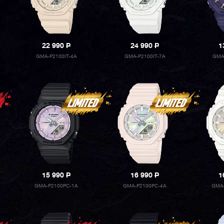
22 990
P
24 990
P
1
GMA-P2100IT-4A
GMA-P2100IT-7A
GMA
15 990
P
16 990
P
1
GMA-P2100PC-1A
GMA-P2100PC-4A
GMA-