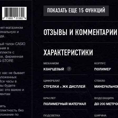
нет-магазином
ОТЗЫВЫ И КОММЕНТАРИ
гинальную и
да.
ный талон CASIO
ания в
ХАРАКТЕРИСТИКИ
плекте с
ке, фирменная
 G-STORE
МЕХАНИЗМ
КОРПУС
?
КВАРЦЕВЫЙ
ПОЛИМЕР
у нас не бывает
наложенных
ЦИФЕРБЛАТ
СТЕКЛО
Все часы в
вы будете
СТРЕЛКИ + ЖК ДИСПЛЕЙ
МИНЕРАЛЬНО
нас это важно и
иентам
БРАСЛЕТ
ВОДОЗАЩИТА
ПОЛИМЕРНЫЙ МАТЕРИАЛ
ДО 200 МЕТР
нять
плектность без
дложение по
ПОДСВЕТКА
ШИРИНА