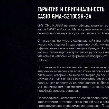
ГАРАНТИЯ И ОРИГИНАЛЬНОСТЬ
CASIO GMA-S2100SK-2A
G-STORE RUSSIA является официальным интер
часов CASIO в России. Мы продаем только ори
сертифицированную продукцию японского брен
С часами вы получаете официальный гарантий
нового образца на 2 года сервисного обслужив
официальных сервисных центрах бренда. В ком
часами также идет инструкция на русском язы
упаковка и небольшие фирменные подарки от
RUSSIA.
В отличие от большинства часовых магазинов, 
витринных моделей или возвратных часов из 
платежей, которые кто-либо примерял до вас. 
магазине G-STORE RUSSIA абсолютно новые и 
первый, кто наденет их на свое запястье. Для 
мы гордимся тем, что можем гарантировать кл
подобный уровень сервиса.
Производитель оставляет за собой право изме
характеристики товара, его внешний вид и ком
предварительного уведомления продавца. Пре