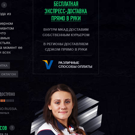
БЕСПЛАТНАЯ
ЭКСПРЕСС-ДОСТАВКА
ода из
ПРЯМО В РУКИ
имерном
риантом
ВНУТРИ МКАД ДОСТАВИМ
 что
СОБСТВЕННЫМ КУРЬЕРОМ
самых
стьях.
В РЕГИОНЫ ДОСТАВЛЯЕМ
на момент ее
СДЭКОМ ПРЯМО В РУКИ
и всех
РАЗЛИЧНЫЕ
ИТКА
d: их модуль
СПОСОБЫ ОПЛАТЫ
ановый
ОКТАГОН
блат покрыт
е, не стоит
 функции
ДОСТУПНО
добную
ия
ную
SIO RUSSIA.
лемных
которой
ексовых и
УСОВ
?
р корпуса,
позволяет им