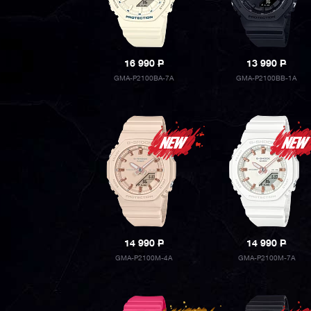
16 990
P
13 990
P
GMA-P2100BA-7A
GMA-P2100BB-1A
14 990
P
14 990
P
GMA-P2100M-4A
GMA-P2100M-7A