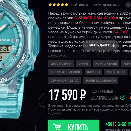
РЕЙТИНГ:
5
ID МОДЕЛИ: 5870
Перед вами стильная женская новинка 2022 г
свежей серии
G-SHOCK GMA-S2100
в ярком
полупрозрачном бирюзовом корпусе на пол
ремешке. Модель является уменьшенным ва
часов из мужской серии джишоков
GA-2100
,
позволяет ей оптимально выглядеть даже на 
небольших мужских и изящных женских запя
ЧИТАТЬ ДАЛЕЕ
Толщина модели всего 11.2 миллиметра, что 
выхода является абсолютным рекордом сред
джишоков!
GMA-S СЕРИЯ
СИНИЕ
КОМПАКТНЫЕ
ЛИМ
Часы обладают технологией Carbon Core Guar
защищает легкий и сверх-прочный полиурет
ЖЕНСКИЕ G-SHOCK
КАРБОН
СКЕЛЕТОНЫ
корпус с углеродным армированием, а цифер
закаленным минеральным стеклом. Конечно ж
СЕРИЯ GMA-S2100
SUPER ILLUMINATOR
забывать про стандартную для джишоков
ударопрочность и водозащиту в 200 метров,
17 590
P
ОФИЦИАЛЬНАЯ
секундомера, таймера, мирового времени, у
функцию складывания стрелок для считыван
ЦЕНА CASIO RUSSIA
информации с дисплеев, а также яркую двой
Внимание! Это официальная цена, установленная CA
подсветку циферблата и дисплея.
Покупая дешевле, остерегайтесь подделок или проб
моделей
Напомним, что
G-SHOCK SMALL SERIES
, к 
относится и данная модель — это серия унис
+5870 G-БОН
женских джишоков, имеющих меньший разме
КУПИТЬ
в отличие от остальных часов G-SHOCK, что 