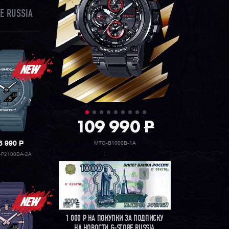
E RUSSIA
109 990
P
6 990
P
MTG-B1000B-1A
P2100BA-2A
1 000
Р
НА ПОКУПКИ ЗА ПОДПИСКУ
НА НОВОСТИ G-STORE RUSSIA