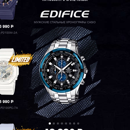
МУЖСКИЕ СТАЛЬНЫЕ ХРОНОГРАФЫ CASIO
3 990
P
-P2100M-2A
6 990
P
P2100PC-7A