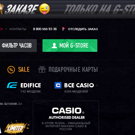
8 800 555 93 36
CK
КОНТАКТЫ
ОТСЛЕДИТЬ ЗАКАЗ
ФИЛЬТР ЧАСОВ
МОЙ G-STORE
SALE
ПОДАРОЧНЫЕ КАРТЫ
EDIFICE
ВСЕ CASIO
742 МОДЕЛИ
4358 МОДЕЛЕЙ
A-S2100SK-2A
G-STORE RUSSIA - ОФИЦИАЛЬНЫЙ
A
ИНТЕРНЕТ-МАГАЗИН CASIO В
РОССИИ