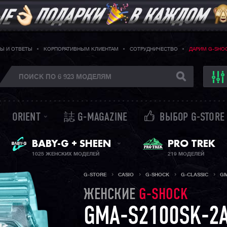
Ы И ОТВЕТЫ
КОРПОРАТИВНЫМ КЛИЕНТАМ
СОТРУДНИЧЕСТВО
ДАРИМ G-SHO
ORIENT
誌 G-MAGAZINE
ВЫБОР G-STORE
ЖЕНСКИЕ ЧАСЫ
PRO TREK
BABY-G + SHEEN
1025 ЖЕНСКИХ МОДЕЛЕЙ
219 МОДЕЛЕЙ
G-STORE
CASIO
G-SHOCK
G-CLASSIC
GM
ЖЕНСКИЕ
G-SHOCK
GMA-S2100SK-2