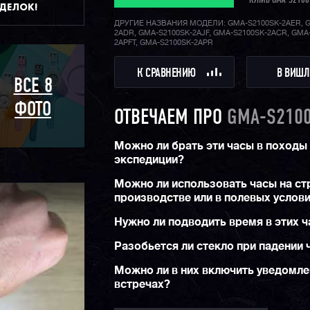
КУПИВ GMA-S2100
ДДЕЛОК!
оптимально выглядеть даже на женских запяс
ДРУГИЕ НАЗВАНИЯ МОДЕЛИ: GMA-S2100SK-2AER, G
2ADR, GMA-S2100SK-2AJF, GMA-S2100SK-2ACR, GMA
2APFT, GMA-S2100SK-2APR
К СРАВНЕНИЮ
В ВИШЛ
ВСЕ 8
ФОТО
ОТВЕЧАЕМ ПРО
GMA-S210
Можно ли брать эти часы в походы
экспедиции?
Можно ли использовать часы на ст
производстве или в полевых услов
Нужно ли подводить время в этих ч
Разобьется ли стекло при падении 
Можно ли в них включить уведомле
встречах?