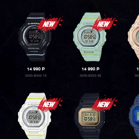
14 990
P
14 990
P
1
GMD-B300-1E
GMD-B300-3E
GM