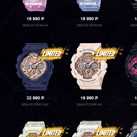
16 990
P
16 990
P
1
GMA-S110VW-4A
GMA-S110VW-6A
GMA
32 990
P
19 990
P
1
GMA-S120MF-2A2
GMA-S120MF-4A
GMA