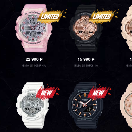
22 990
P
15 990
P
1
GMA-S140NP-4A
GMA-S140PG-1A
GMA