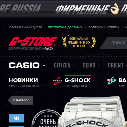
ОФИЦИАЛЬНЫЙ ДИЛЕР
БЕСПЛАТНАЯ ДОСТАВКА
ВОПРОСЫ И ОТВЕТЫ
ОФИЦИАЛЬНЫЙ
МАГАЗИН G-SHOCK
В РОССИИ
MADE WITH HEART AND PRIDE IN
RUSSIA
CITIZEN
SEIKO
ORIENT
НОВИНКИ
G-SHOCK
ЖЕ
BA
1129 НОВИНОК CASIO
2110 МОДЕЛЕЙ
1025
В КАТАЛОГ