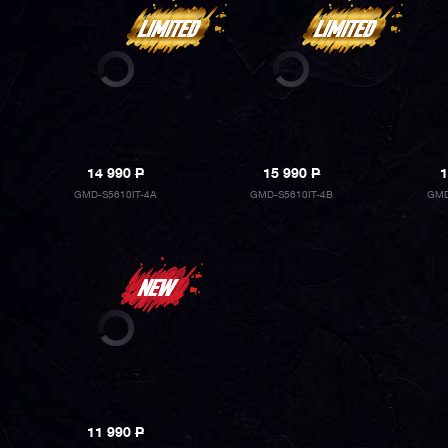
14 990
P
15 990
P
1
GMD-S5610IT-4A
GMD-S5610IT-4B
GMD
11 990
P