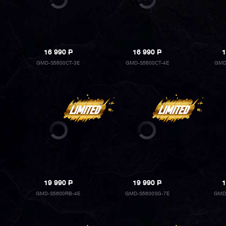
16 990
P
16 990
P
1
GMD-S5600CT-3E
GMD-S5600CT-4E
GMD
19 990
P
19 990
P
1
GMD-S5600RB-4E
GMD-S5600SG-7E
GMD