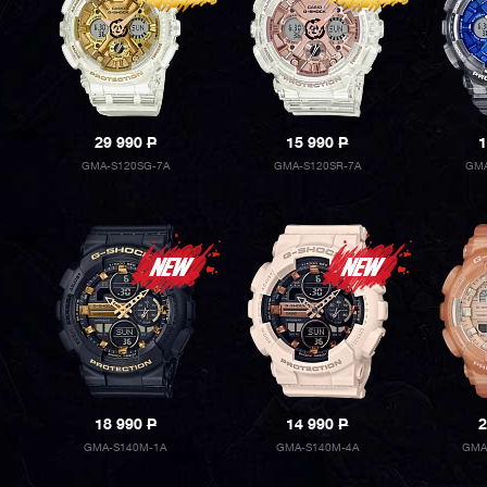
29 990
P
15 990
P
1
GMA-S120SG-7A
GMA-S120SR-7A
GMA
18 990
P
14 990
P
2
GMA-S140M-1A
GMA-S140M-4A
GMA