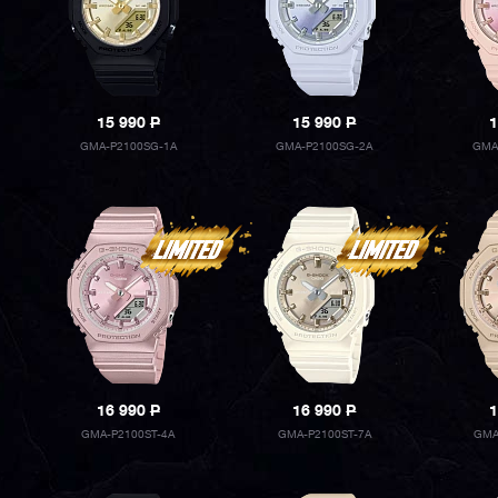
15 990
P
15 990
P
1
GMA-P2100SG-1A
GMA-P2100SG-2A
GMA
16 990
P
16 990
P
1
GMA-P2100ST-4A
GMA-P2100ST-7A
GMA