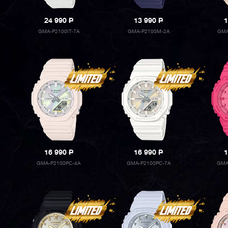
24 990
P
13 990
P
1
GMA-P2100IT-7A
GMA-P2100M-2A
GMA
16 990
P
16 990
P
1
GMA-P2100PC-4A
GMA-P2100PC-7A
GMA