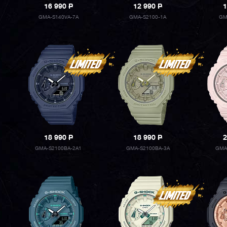
16 990
P
12 990
P
1
GMA-S140VA-7A
GMA-S2100-1A
GM
18 990
P
18 990
P
2
GMA-S2100BA-2A1
GMA-S2100BA-3A
GMA