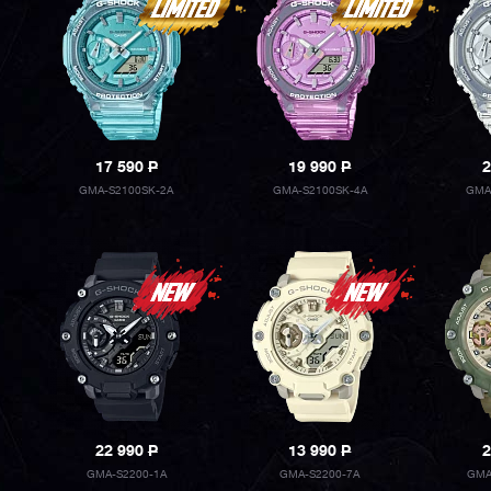
17 590
P
19 990
P
2
GMA-S2100SK-2A
GMA-S2100SK-4A
GMA
22 990
P
13 990
P
2
GMA-S2200-1A
GMA-S2200-7A
GMA