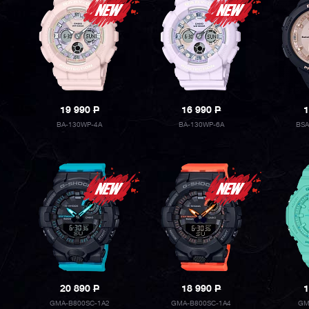
19 990
P
16 990
P
1
BA-130WP-4A
BA-130WP-6A
BSA
20 890
P
18 990
P
1
GMA-B800SC-1A2
GMA-B800SC-1A4
GM