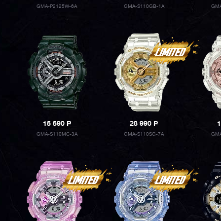
GMA-P2125W-6A
GMA-S110GB-1A
GMA
15 590
P
28 990
P
1
GMA-S110MC-3A
GMA-S110SG-7A
GMA