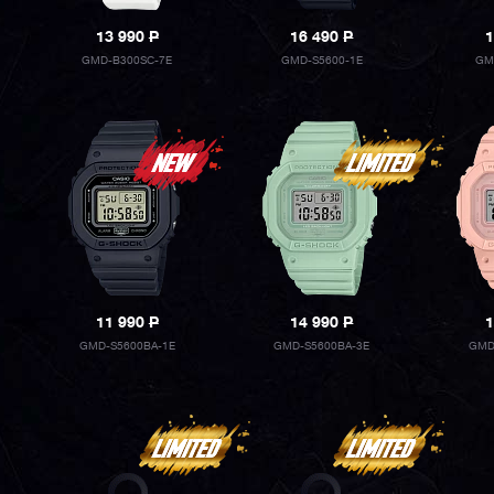
13 990
P
16 490
P
1
GMD-B300SC-7E
GMD-S5600-1E
GM
11 990
P
14 990
P
1
GMD-S5600BA-1E
GMD-S5600BA-3E
GMD