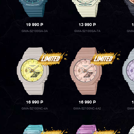
19 990
P
13 990
P
1
GMA-S2100GA-3A
GMA-S2100GA-7A
GMA
16 990
P
16 990
P
1
GMA-S2100NC-4A
GMA-S2100NC-4A2
GMA