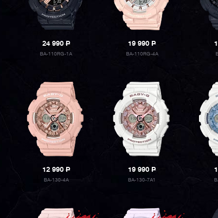
24 990
P
19 990
P
1
BA-110RG-1A
BA-110RG-4A
12 990
P
19 990
P
1
BA-130-4A
BA-130-7A1
B