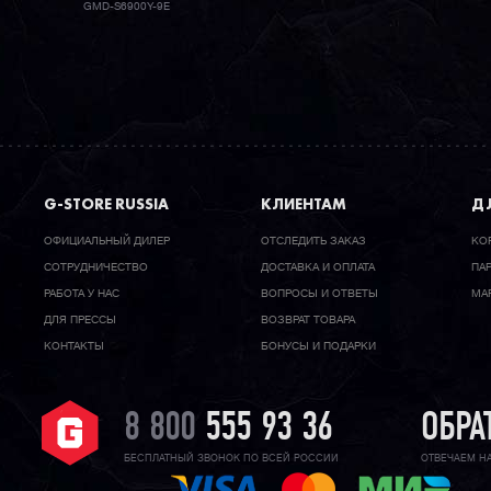
GMD-S6900Y-9E
G-STORE RUSSIA
КЛИЕНТАМ
ДЛ
ОФИЦИАЛЬНЫЙ ДИЛЕР
ОТСЛЕДИТЬ ЗАКАЗ
КО
CОТРУДНИЧЕСТВО
ДОСТАВКА И ОПЛАТА
ПА
РАБОТА У НАС
ВОПРОСЫ И ОТВЕТЫ
МА
ДЛЯ ПРЕССЫ
ВОЗВРАТ ТОВАРА
КОНТАКТЫ
БОНУСЫ И ПОДАРКИ
8 800
555 93 36
ОБРА
БЕСПЛАТНЫЙ ЗВОНОК ПО ВСЕЙ РОССИИ
ОТВЕЧАЕМ Н