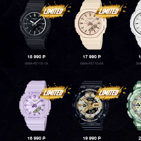
18 990
P
17 990
P
1
GMA-P2110-1A
GMA-P2110-4A
GM
16 990
P
19 990
P
2