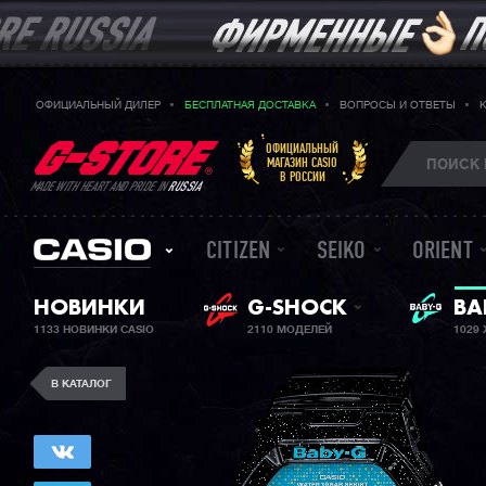
ОФИЦИАЛЬНЫЙ ДИЛЕР
БЕСПЛАТНАЯ ДОСТАВКА
ВОПРОСЫ И ОТВЕТЫ
ОФИЦИАЛЬНЫЙ
МАГАЗИН CASIO
В РОССИИ
MADE WITH HEART AND PRIDE IN
RUSSIA
CITIZEN
SEIKO
ORIENT
НОВИНКИ
G-SHOCK
BA
ЖЕ
1133 НОВИНКИ CASIO
2110 МОДЕЛЕЙ
1029
В КАТАЛОГ