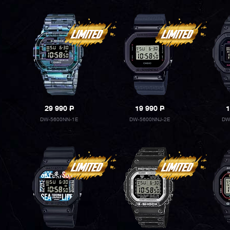
29 990
P
19 990
P
1
DW-5600NN-1E
DW-5600NNJ-2E
DW