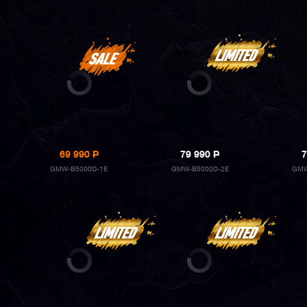
69 990
P
79 990
P
7
GMW-B5000D-1E
GMW-B5000D-2E
GMW