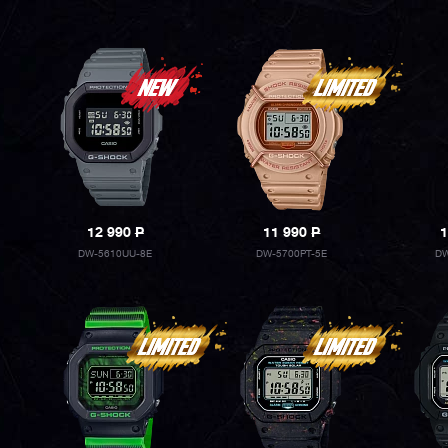
12 990
P
11 990
P
1
DW-5610UU-8E
DW-5700PT-5E
DW