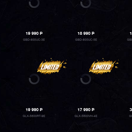
19 990
P
18 990
P
1
GBD-800UC-3E
GBD-800UC-5E
GB
19 990
P
17 990
P
3
GLX-5600RT-9E
GLX-5600VH-4E
G