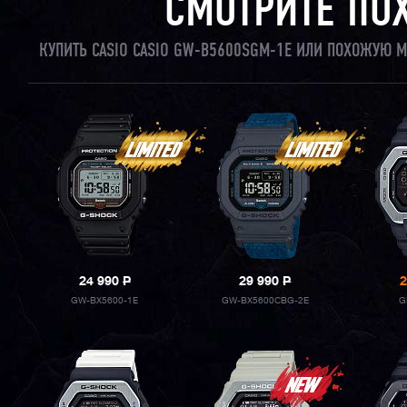
СМОТРИТЕ ПО
КУПИТЬ CASIO CASIO GW-B5600SGM-1E ИЛИ ПОХОЖУЮ М
24 990
P
29 990
P
2
GW-BX5600-1E
GW-BX5600CBG-2E
G