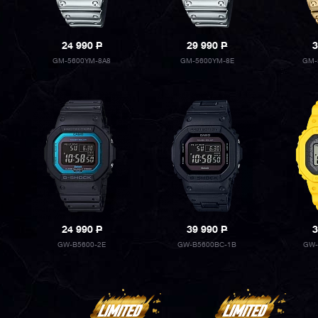
24 990
P
29 990
P
3
GM-5600YM-8A8
GM-5600YM-8E
GM-
24 990
P
39 990
P
3
GW-B5600-2E
GW-B5600BC-1B
GW-