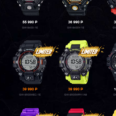
55 990
P
36 990
P
3
GW-9400-1E
GW-9400Y-1E
GW
39 990
P
39 990
P
1
GW-9500MEC-1E
GW-9500MRY-1A9
D