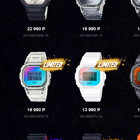
22 990
P
16 990
P
1
DW-5600SHB-1E
DW-5600SK-1E
DW-
19 990
P
13 990
P
1
DW-5600SRS-7E
DW-5600TL-7E
DW-