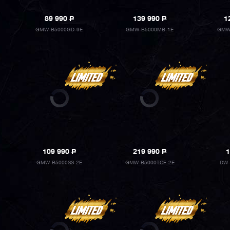
89 990
P
139 990
P
1
GMW-B5000GD-9E
GMW-B5000MB-1E
GMW
109 990
P
219 990
P
1
GMW-B5000SS-2E
GMW-B5000TCF-2E
DW-