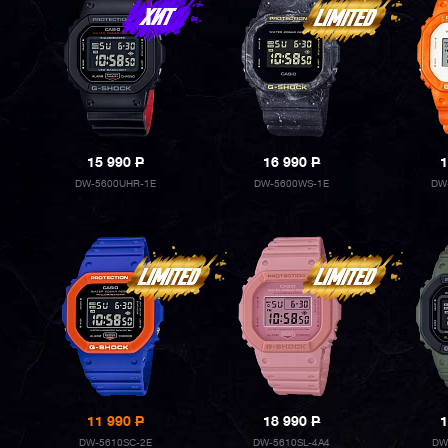
15 990
P
16 990
P
1
DW-5600UHR-1E
DW-5600WS-1E
DW
11 990
P
18 990
P
1
DW-5610SC-2E
DW-5610SL-4A4
DW