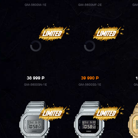
GM-5600M-1E
GM-5600MF-2E
GM
38 999
P
39 990
P
1
GM-5600SN-1E
GM-5600SS-1E
GM