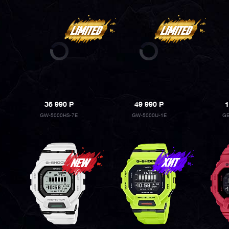
36 990
P
49 990
P
1
GW-5000HS-7E
GW-5000U-1E
GB