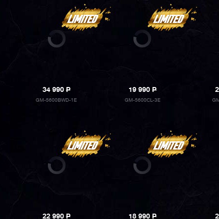
34 990
P
19 990
P
2
GM-5600BWD-1E
GM-5600CL-3E
GM
22 990
P
18 990
P
2