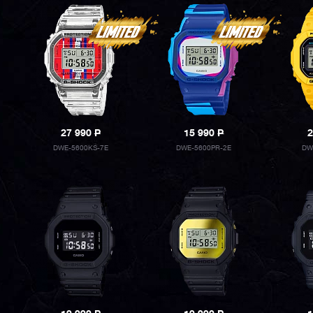
27 990
P
15 990
P
2
DWE-5600KS-7E
DWE-5600PR-2E
DW