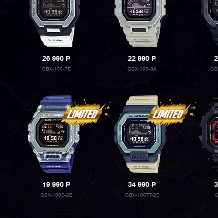
26 990
P
22 990
P
2
GBX-100-7E
GBX-100-8A
GB
19 990
P
34 990
P
3
GBX-100S-2E
GBX-100TT-2E
G