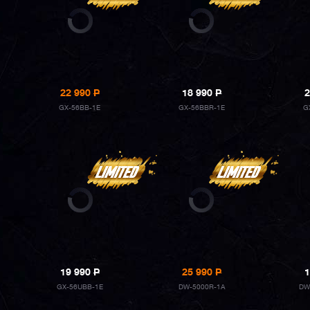
22 990
P
18 990
P
2
GX-56BB-1E
GX-56BBR-1E
G
19 990
P
25 990
P
1
GX-56UBB-1E
DW-5000R-1A
DW