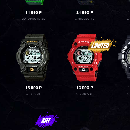
14 990
P
24 990
P
1
DW-D5600TD-3E
G-5600BG-1E
G-
13 990
P
13 990
P
1
G-7900-3E
G-7900A-4E
G