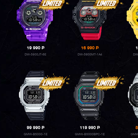
19 990
P
16 990
P
1
DW-5900JT-6E
DW-5900MT-1A4
DW
99 990
P
119 990
P
8
GMW-B5000-1E
GMW-B5000BPC-1E
GMW