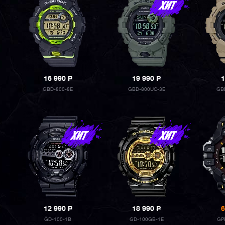
16 990
P
19 990
P
1
GBD-800-8E
GBD-800UC-3E
GB
12 990
P
18 990
P
6
GD-100-1B
GD-100GB-1E
GP