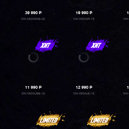
39 990
P
19 990
P
1
DW-5600SMB-4E
DW-5600SR-1E
DW-
11 990
P
12 990
P
1
DW-5600UBB-1E
DW-5600UE-1E
DW-