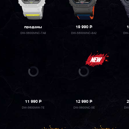
проданы
19 990
P
1
DW-5600MNC-7A8
DW-5600MNC-8A2
DW-
11 990
P
12 990
P
2
DW-5600MW-7E
DW-5600NC-5E
DW