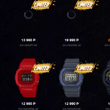
13 990
P
19 990
P
2
DW-5600PT-5E
DW-5600RB-2E
DW-
12 990
P
12 990
P
1
DW-5600RRB-4E
DW-5600RS-8E
DW