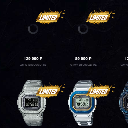
129 990
P
89 990
P
1
GMW-B5000GD-4E
GMW-B5000GD-9E
GMW