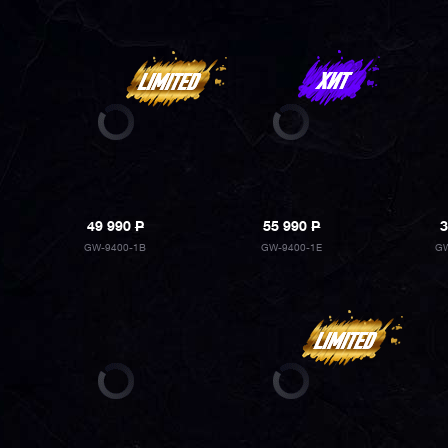
49 990
P
55 990
P
3
GW-9400-1B
GW-9400-1E
GW