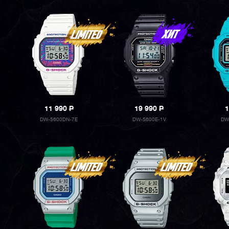
11 990
P
19 990
P
1
DW-5600DN-7E
DW-5600E-1V
DW