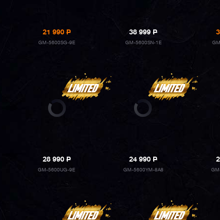
21 990
P
38 999
P
3
GM-5600SG-9E
GM-5600SN-1E
GM
28 990
P
24 990
P
2
GM-5600UG-9E
GM-5600YM-8A8
GM