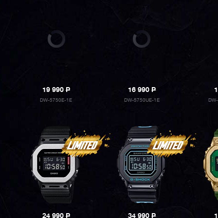
19 990
P
16 990
P
1
DW-5750E-1E
DW-5750UE-1E
DW-
24 990
P
34 990
P
1