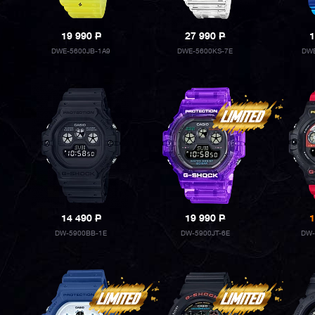
19 990
P
27 990
P
1
DWE-5600JB-1A9
DWE-5600KS-7E
DWE
14 490
P
19 990
P
1
DW-5900BB-1E
DW-5900JT-6E
DW-