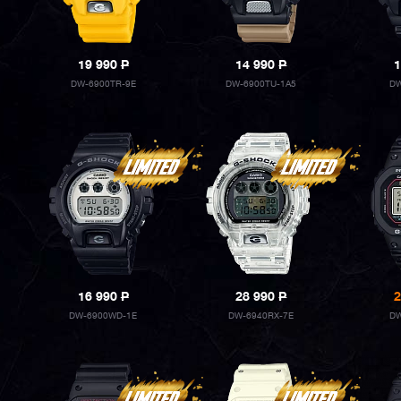
19 990
P
14 990
P
1
DW-6900TR-9E
DW-6900TU-1A5
DW
16 990
P
28 990
P
2
DW-6900WD-1E
DW-6940RX-7E
DW