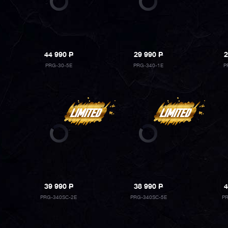
44 990
P
29 990
P
2
PRG-30-5E
PRG-340-1E
P
39 990
P
38 990
P
4
PRG-340SC-2E
PRG-340SC-5E
P