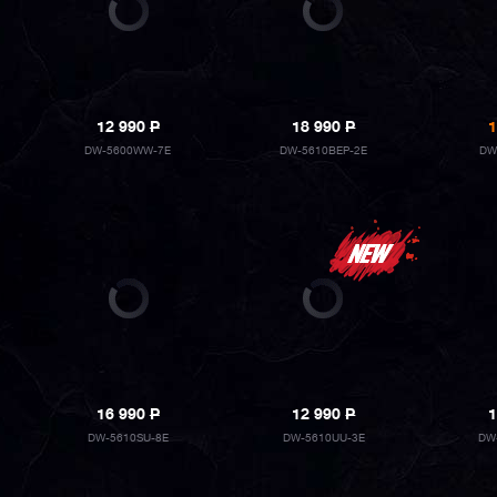
12 990
P
18 990
P
1
DW-5600WW-7E
DW-5610BEP-2E
DW
16 990
P
12 990
P
1
DW-5610SU-8E
DW-5610UU-3E
DW