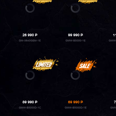
26 990
P
99 990
P
1
GM-5640GEM-1E
GMW-B5000-1E
GMW-
89 990
P
69 990
P
7
GMW-B5000D-1C
GMW-B5000D-1E
GMW