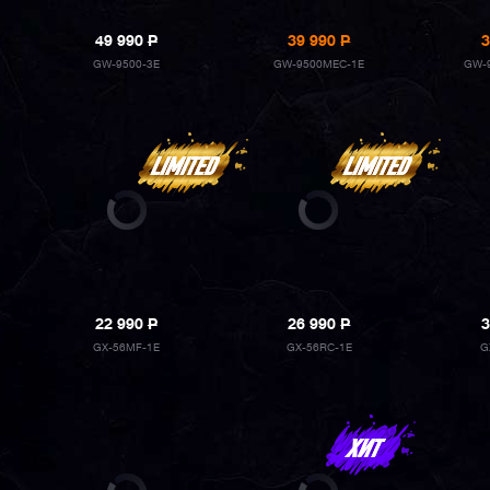
49 990
P
39 990
P
3
GW-9500-3E
GW-9500MEC-1E
GW-
22 990
P
26 990
P
3
GX-56MF-1E
GX-56RC-1E
G