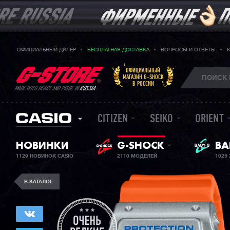
ОФИЦИАЛЬНЫЙ ДИЛЕР
БЕСПЛАТНАЯ ДОСТАВКА
ВОПРОСЫ И ОТВЕТЫ
ОФИЦИАЛЬНЫЙ
МАГАЗИН G-SHOCK
В РОССИИ
MADE WITH HEART AND PRIDE IN
RUSSIA
CITIZEN
SEIKO
ORIENT
НОВИНКИ
G-SHOCK
ЖЕ
BA
1129 НОВИНОК CASIO
2110 МОДЕЛЕЙ
1025
В КАТАЛОГ