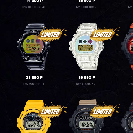
14 990
P
15 990
P
1
DW-6900RCS-4E
DW-6900RCS-7E
DW-
21 990
P
19 990
P
1
DW-6900SP-1E
DW-6900SP-7E
DW