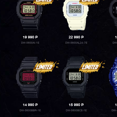
19 990
P
22 990
P
1
DW-5600AI-1E
DW-5600AL24-7E
DW
14 990
P
15 990
P
1
DW-5600BBR-1E
DW-5600BCE-1E
DW-