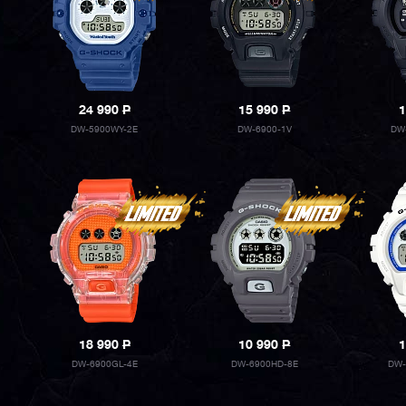
24 990
P
15 990
P
1
DW-5900WY-2E
DW-6900-1V
DW
18 990
P
10 990
P
1
DW-6900GL-4E
DW-6900HD-8E
DW-