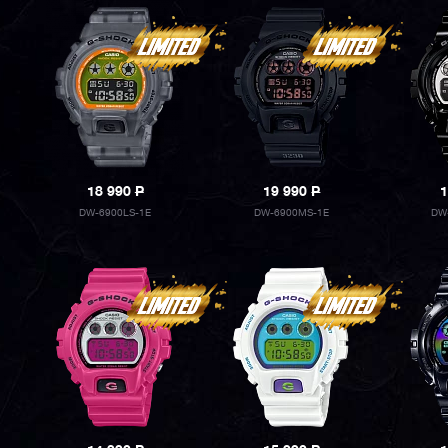
18 990
P
19 990
P
1
DW-6900LS-1E
DW-6900MS-1E
DW