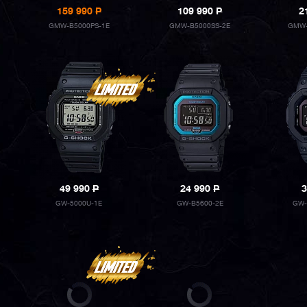
159 990
P
109 990
P
2
GMW-B5000PS-1E
GMW-B5000SS-2E
GMW-
49 990
P
24 990
P
3
GW-5000U-1E
GW-B5600-2E
GW-