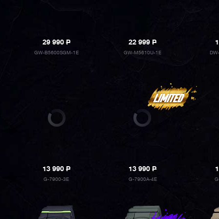
29 990
P
22 999
P
1
GW-B5600SGM-1E
GW-M5610U-1E
DW-
13 990
P
13 990
P
1
G-7900-3E
G-7900A-4E
G