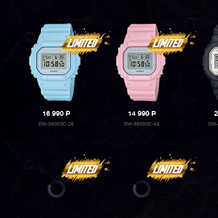
16 990
P
14 990
P
2
DW-5600SC-2E
DW-5600SC-4E
DW-