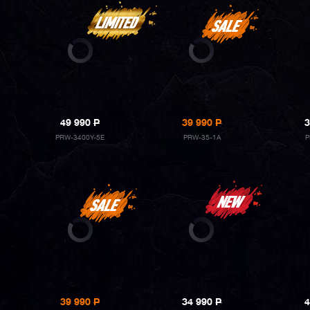
49 990
P
39 990
P
3
PRW-3400Y-5E
PRW-35-1A
P
39 990
P
34 990
P
4