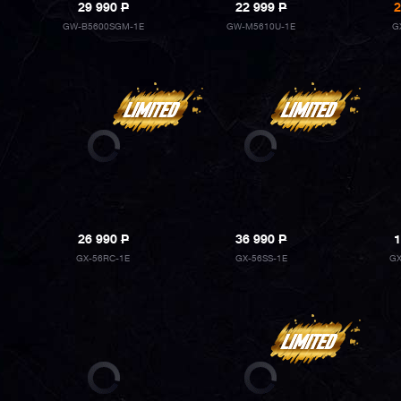
29 990
P
22 999
P
2
GW-B5600SGM-1E
GW-M5610U-1E
G
26 990
P
36 990
P
1
GX-56RC-1E
GX-56SS-1E
GX