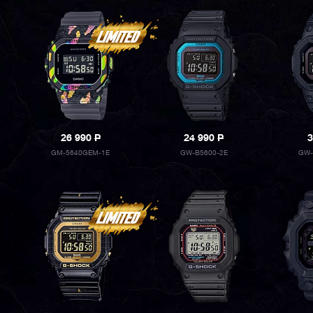
26 990
P
24 990
P
3
GM-5640GEM-1E
GW-B5600-2E
GW-