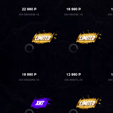
22 990
P
16 990
P
1
DW-5600SHB-1E
DW-5600SK-1E
DW-
19 990
P
13 990
P
1
DW-5600SRS-7E
DW-5600TL-7E
DW-