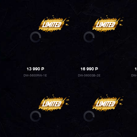
13 990
P
16 990
P
1
DW-5600RW-1E
DW-5600SB-2E
DW-