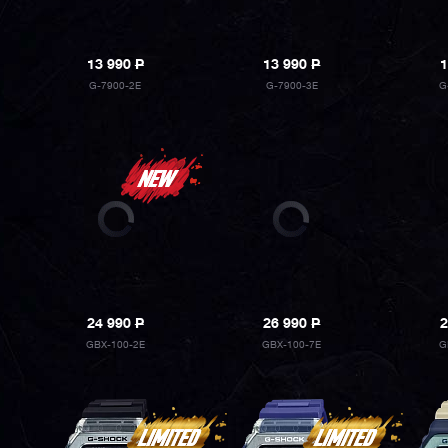
13 990
P
13 990
P
1
G-7900-2E
G-7900-3E
G
24 990
P
26 990
P
2
GBX-100-2E
GBX-100-7E
G