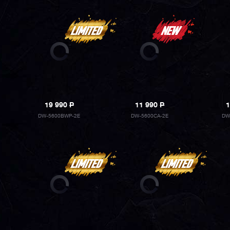
19 990
P
11 990
P
1
DW-5600BWP-2E
DW-5600CA-2E
DW