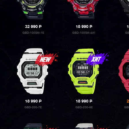
32 990
P
18 990
P
1
GBD-100SM-1E
GBD-100SM-4A1
GB
18 990
P
18 990
P
2
GBD-200-7E
GBD-200-9E
GB