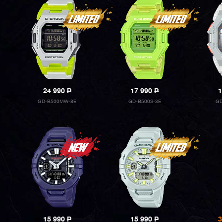
24 990
P
17 990
P
1
GD-B500MW-8E
GD-B500S-3E
GD
15 990
P
15 990
P
3