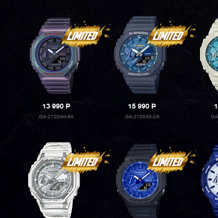
13 990
P
15 990
P
1
GA-2100AH-6A
GA-2100AS-2A
GA