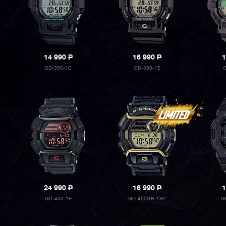
14 990
P
16 990
P
1
GD-350-1C
GD-350-1E
G
24 990
P
16 990
P
1
GD-400-1E
GD-400GB-1B2
G