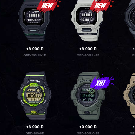
18 990
P
18 990
P
1
GBD-200UU-1E
GBD-200UU-9E
G
16 990
P
19 990
P
1
GBD-800-8E
GBD-800UC-3E
GB