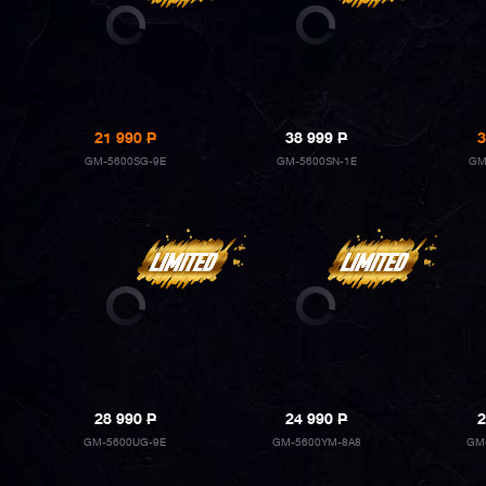
21 990
P
38 999
P
3
GM-5600SG-9E
GM-5600SN-1E
GM
28 990
P
24 990
P
2
GM-5600UG-9E
GM-5600YM-8A8
GM