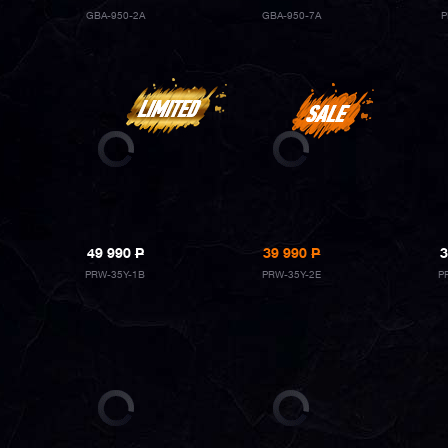
GBA-950-2A
GBA-950-7A
P
49 990
P
39 990
P
3
PRW-35Y-1B
PRW-35Y-2E
P