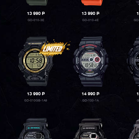
13 990
P
13 990
P
1
GD-010-3E
GD-010-4E
GD
13 990
P
14 990
P
1
GD-010GB-1A9
GD-100-1A
G