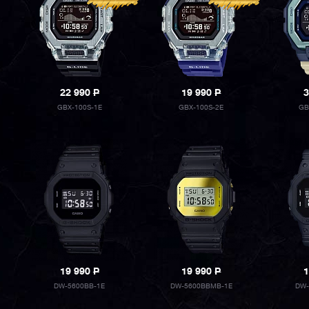
22 990
P
19 990
P
3
GBX-100S-1E
GBX-100S-2E
GB
19 990
P
19 990
P
1
DW-5600BB-1E
DW-5600BBMB-1E
DW-