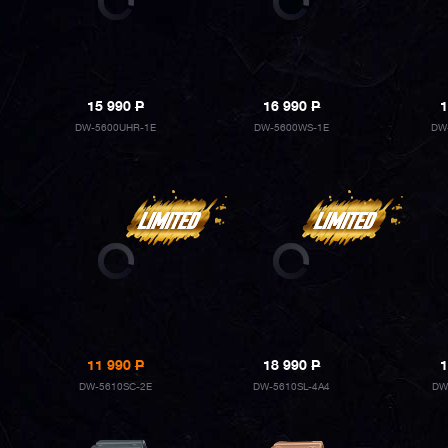
15 990
P
16 990
P
1
DW-5600UHR-1E
DW-5600WS-1E
DW
11 990
P
18 990
P
1
DW-5610SC-2E
DW-5610SL-4A4
DW