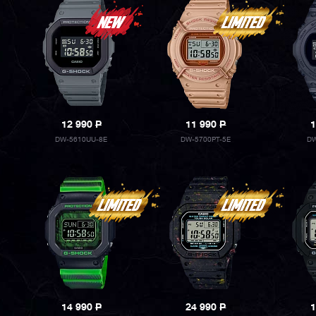
12 990
P
11 990
P
1
DW-5610UU-8E
DW-5700PT-5E
DW
14 990
P
24 990
P
1