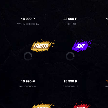
18 990
P
22 990
P
1
AWG-M100SRB-4A
G-001-1B
G
16 990
P
15 990
P
1
GA-2000HD-8A
GA-2000S-1A
G