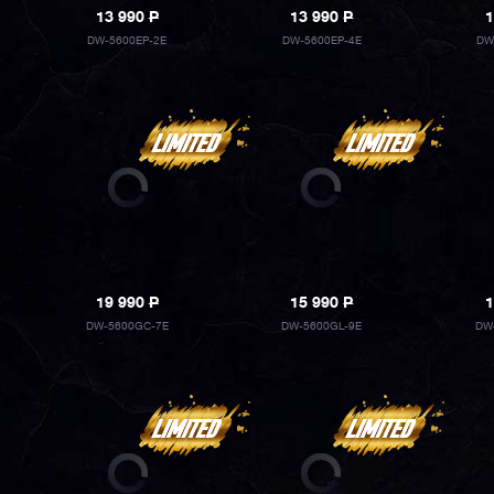
13 990
P
13 990
P
1
DW-5600EP-2E
DW-5600EP-4E
DW
19 990
P
15 990
P
1
DW-5600GC-7E
DW-5600GL-9E
DW