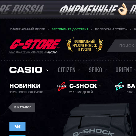
ОФИЦИАЛЬНЫЙ ДИЛЕР
БЕСПЛАТНАЯ ДОСТАВКА
ВОПРОСЫ И ОТВЕТЫ
ОФИЦИАЛЬНЫЙ
МАГАЗИН G-SHOCK
В РОССИИ
MADE WITH HEART AND PRIDE IN
RUSSIA
CITIZEN
SEIKO
ORIENT
НОВИНКИ
G-SHOCK
ЖЕ
BA
1128 НОВИНОК CASIO
2110 МОДЕЛЕЙ
1025
В КАТАЛОГ