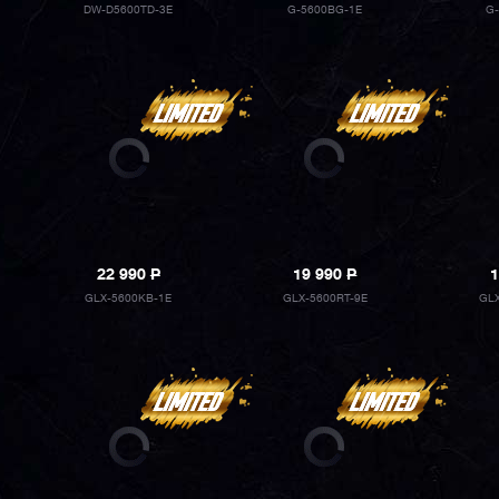
DW-D5600TD-3E
G-5600BG-1E
G-
22 990
P
19 990
P
1
GLX-5600KB-1E
GLX-5600RT-9E
GLX