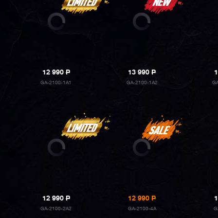
12 990
P
13 990
P
1
GA-2100-1A1
GA-2100-1A2
G
12 990
P
12 990
P
1
GA-2100-2A2
GA-2100-4A
G