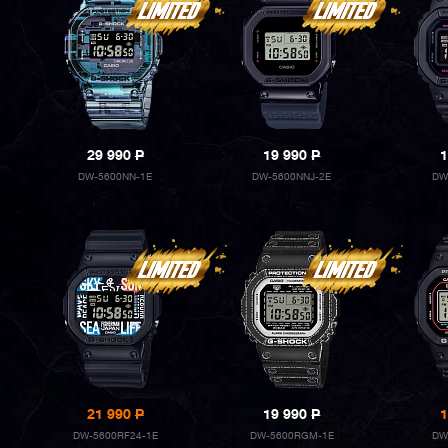
29 990
P
19 990
P
1
DW-5600NN-1E
DW-5600NNJ-2E
DW
21 990
P
19 990
P
1
DW-5600RF24-1E
DW-5600RGM-1E
DW