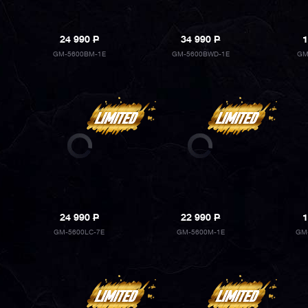
24 990
P
34 990
P
1
GM-5600BM-1E
GM-5600BWD-1E
GM
24 990
P
22 990
P
1
GM-5600LC-7E
GM-5600M-1E
GM