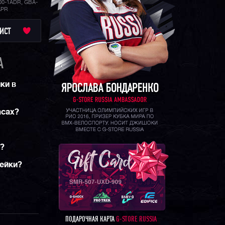
0-1ADR, GBA-
APR
BA-900
—
релиз от
ИСТ
носки,
 могут стать
ес
 про
A
 водозащиту
ки в
асах?
м?
рейки?
ПОДАРОЧНАЯ КАРТА
G-STORE RUSSIA