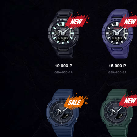
19 990
P
15 990
P
GBA-950-1A
GBA-950-2A