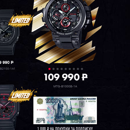
9 990
P
B2100-1A1
109 990
P
MTG-B1000B-1A
1 000
Р
НА ПОКУПКИ ЗА ПОДПИСКУ