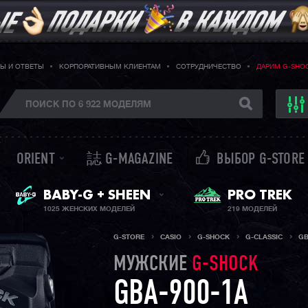
Ы И ОТВЕТЫ
КОРПОРАТИВНЫМ КЛИЕНТАМ
СОТРУДНИЧЕСТВО
ДАРИМ G-SHO
ORIENT
誌 G-MAGAZINE
ВЫБОР G-STORE
ЖЕНСКИЕ ЧАСЫ
PRO TREK
BABY-G + SHEEN
1025 ЖЕНСКИХ МОДЕЛЕЙ
219 МОДЕЛЕЙ
G-STORE
CASIO
G-SHOCK
G-CLASSIC
GB
МУЖСКИЕ
G-SHOCK
GBA-900-1A