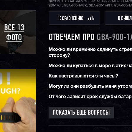
ДРУГИЕ НАЗВАНИЯ МОДЕЛИ: GBA-900-1AER, GBA-90
900-1AJF, GBA-900-1ACR, GBA-900-1APFT, GBA-900-1
Подытоживая можно сказать, что
G-SHOCK G
это заслуживающий внимания эволюционный 
К СРАВНЕНИЮ
В ВИШЛ
CASIO. Часы подойдут как для повседневной 
будучи ярким и стильным аксессуаром, так и
ВСЕ 13
утилитарным девайсом для ежедневных фитн
тренировок или пробежек. Не стоит забывать
ОТВЕЧАЕМ ПРО
GBA-900-1
ФОТО
привычные для джишоков противоударность,
в 200 метров и еще более десятка функций.
Можно ли временно сдвинуть стрел
сторону?
Можно ли купаться в море в этих ч
Как настраиваются эти часы?
Могут ли они разбудить меня утро
От чего зависит срок службы бата
ПОКАЗАТЬ ЕЩЕ ВОПРОСЫ