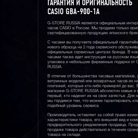
ГАРАНТИЯ И ОРИГИНАЛЬНОСТЬ
CASIO GBA-900-1A
G-STORE RUSSIA является официальным интер
часов CASIO в России. Мы продаем только ори
сертифицированную продукцию японского брен
С часами вы получаете официальный гарантий
нового образца на 2 года сервисного обслужив
официальных сервисных центрах бренда. В ком
часами также идет инструкция на русском язы
упаковка и небольшие фирменные подарки от
RUSSIA.
В отличие от большинства часовых магазинов, 
витринных моделей или возвратных часов из 
платежей, которые кто-либо примерял до вас. 
магазине G-STORE RUSSIA абсолютно новые и 
первый, кто наденет их на свое запястье. Для 
мы гордимся тем, что можем гарантировать кл
подобный уровень сервиса.
Производитель оставляет за собой право изме
характеристики товара, его внешний вид и ком
предварительного уведомления продавца. Пре
продаже товара действительно в течение срока
товара на складе.