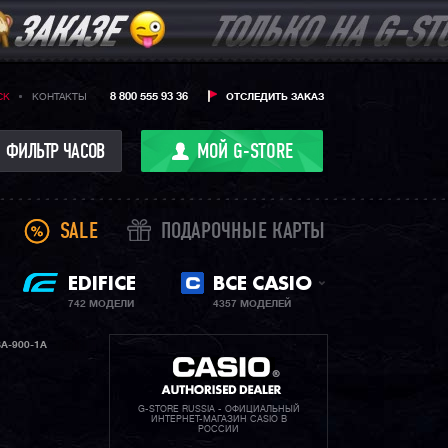
8 800 555 93 36
CK
КОНТАКТЫ
ОТСЛЕДИТЬ ЗАКАЗ
ФИЛЬТР ЧАСОВ
МОЙ G-STORE
SALE
ПОДАРОЧНЫЕ КАРТЫ
EDIFICE
ВСЕ CASIO
742 МОДЕЛИ
4357 МОДЕЛЕЙ
A-900-1A
G-STORE RUSSIA - ОФИЦИАЛЬНЫЙ
ИНТЕРНЕТ-МАГАЗИН CASIO В
РОССИИ