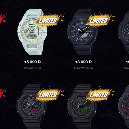
15 990
P
18 990
P
1
GBA-950-7A
GA-B2100-1A
GA-