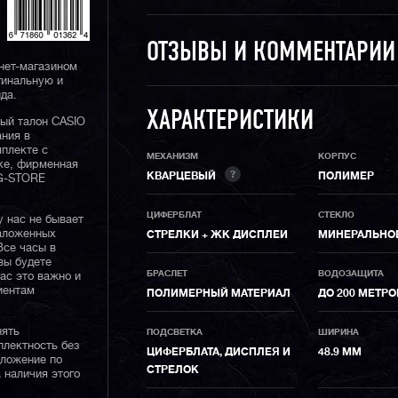
ОТЗЫВЫ И КОММЕНТАРИ
нет-магазином
гинальную и
да.
ХАРАКТЕРИСТИКИ
ный талон CASIO
ания в
плекте с
МЕХАНИЗМ
КОРПУС
ке, фирменная
?
КВАРЦЕВЫЙ
ПОЛИМЕР
 G-STORE
ЦИФЕРБЛАТ
СТЕКЛО
у нас не бывает
наложенных
СТРЕЛКИ + ЖК ДИСПЛЕИ
МИНЕРАЛЬНО
Все часы в
вы будете
БРАСЛЕТ
ВОДОЗАЩИТА
нас это важно и
иентам
ПОЛИМЕРНЫЙ МАТЕРИАЛ
ДО 200 МЕТР
нять
ПОДСВЕТКА
ШИРИНА
плектность без
ЦИФЕРБЛАТА, ДИСПЛЕЯ И
48.9 ММ
дложение по
СТРЕЛОК
 наличия этого