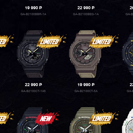
19 990
P
22 990
P
2
GA-B2100BBR-1A
GA-B2100BEG-1A
GA-B
22 990
P
19 990
P
2
GA-B2100CT-1A5
GA-B2100CT-5A
GA-