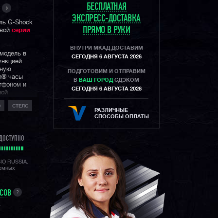
БЕСПЛАТНАЯ
ЭКСПРЕСС-ДОСТАВКА
ль G-Shock
ПРЯМО В РУКИ
овой
серии
ВНУТРИ МКАД ДОСТАВИМ
 модель в
СЕГОДНЯ 6 АВГУСТА 2026
ункцией
вную
ПОДГОТОВИМ И ОТПРАВИМ
th® часы
В
ВАШ ГОРОД
СДЭКОМ
тфоном и
СЕГОДНЯ 6 АВГУСТА 2026
ной
ксимально
D
СТЕЛС
бны
РАЗЛИЧНЫЕ
 и
СПОСОБЫ ОПЛАТЫ
ДОСТУПНО
ром,
ных
 звуковых
SIO RUSSIA.
з приложение
лемных
 программу
шагомера
танции, темп
УСОВ
?
ная кнопка
реключаться
A
формации на