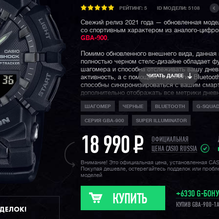
РЕЙТИНГ:
5
ID МОДЕЛИ: 5108
Свежий релиз 2021 года — обновленная моде
со спортивным характером из аналого-цифр
GBA-900
.
Помимо обновленного внешнего вида, данная
полностью черном стелс-дизайне обладает ф
шагомера и способна отслеживать вашу дне
ЧИТАТЬ ДАЛЕЕ
активность, а с помощью технологии Bluetoo
способны синхронизироваться с вашим смар
дополнительно отображать все метрики днев
активности в приложении на смартфоне в ма
ШАГОМЕР
ЧЕРНЫЕ
BLUETOOTH
G-SQUA
удобном и наглядном виде. Также часы спосо
отображать уведомления о входящих звонках
СЕРИЯ GBA-900
SUPER ILLUMINATOR
сообщениях.
18 990
P
Часы обладают многофункциональным тайме
ОФИЦИАЛЬНАЯ
который можно использовать для интерваль
ЦЕНА CASIO RUSSIA
тренировок. Настроить интервалы таймера и
Внимание! Это официальная цена, установленная CA
сигналов теперь можно в удобном виде чере
Покупая дешевле, остерегайтесь подделок или проб
G-Shock Move на смартфоне и запустить эту
моделей
на часах во время тренировки. С помощью 
измеряются и беговые показатели: длина дис
+6330 G-БОН
и количество сожженных калорий. Обособлен
КУПИТЬ
DISP слева на корпусе позволяет быстро пе
КУПИВ GBA-900-1
ДДЕЛОК!
между режимами индикации той или иной ин
дисплеях часов.