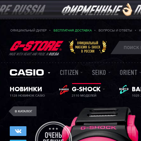
ОФИЦИАЛЬНЫЙ ДИЛЕР
БЕСПЛАТНАЯ ДОСТАВКА
ВОПРОСЫ И ОТВЕТЫ
ОФИЦИАЛЬНЫЙ
МАГАЗИН G-SHOCK
В РОССИИ
MADE WITH HEART AND PRIDE IN
RUSSIA
CITIZEN
SEIKO
ORIENT
НОВИНКИ
G-SHOCK
ЖЕ
BA
1128 НОВИНОК CASIO
2110 МОДЕЛЕЙ
1025
В КАТАЛОГ