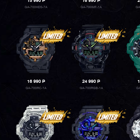
15 990
P
16 990
P
2
GA-700HDS-7A
GA-700MF-1A
GA
16 990
P
24 990
P
1
GA-700RC-1A
GA-700RGB-1A
GA