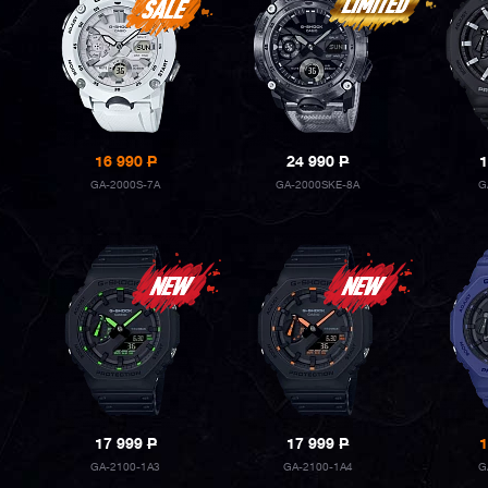
16 990
P
24 990
P
1
GA-2000S-7A
GA-2000SKE-8A
G
17 999
P
17 999
P
1
GA-2100-1A3
GA-2100-1A4
G