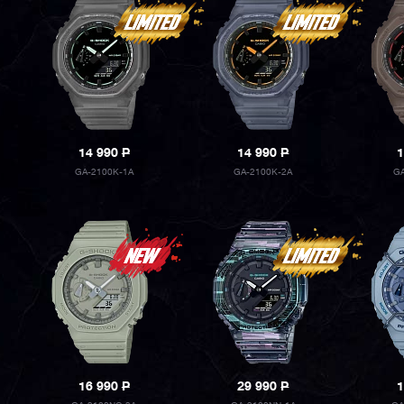
14 990
P
14 990
P
1
GA-2100K-1A
GA-2100K-2A
GA
16 990
P
29 990
P
1