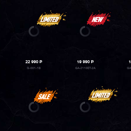
22 990
P
19 990
P
1
G-001-1B
GA-2110ET-2A
GA