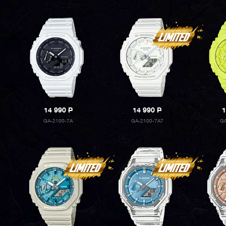
14 990
P
14 990
P
1
GA-2100-7A
GA-2100-7A7
G