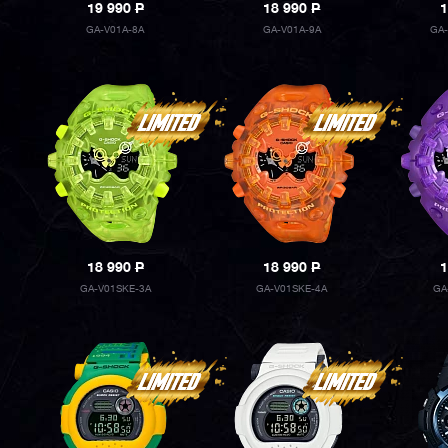
19 990
P
18 990
P
1
GA-V01A-8A
GA-V01A-9A
GA
18 990
P
18 990
P
1
GA-V01SKE-3A
GA-V01SKE-4A
GA