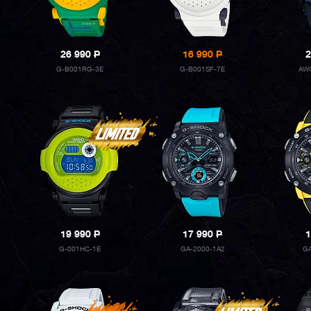
26 990
P
16 990
P
2
G-B001RG-3E
G-B001SF-7E
AW
19 990
P
17 990
P
1
G-001HC-1E
GA-2000-1A2
G