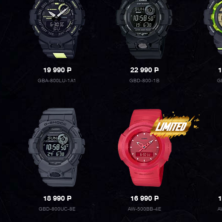
19 990
P
22 990
P
1
GBA-800LU-1A1
GBD-800-1B
G
18 990
P
16 990
P
1
GBD-800UC-8E
AW-500BB-4E
A