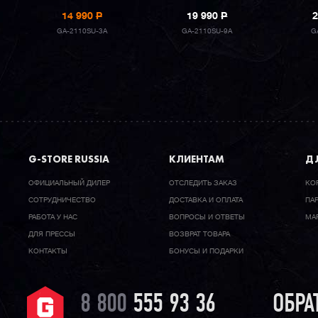
14 990
P
19 990
P
2
GA-2110SU-3A
GA-2110SU-9A
G
G-STORE RUSSIA
КЛИЕНТАМ
ДЛ
ОФИЦИАЛЬНЫЙ ДИЛЕР
ОТСЛЕДИТЬ ЗАКАЗ
КО
CОТРУДНИЧЕСТВО
ДОСТАВКА И ОПЛАТА
ПА
РАБОТА У НАС
ВОПРОСЫ И ОТВЕТЫ
МА
ДЛЯ ПРЕССЫ
ВОЗВРАТ ТОВАРА
КОНТАКТЫ
БОНУСЫ И ПОДАРКИ
8 800
555 93 36
ОБРА