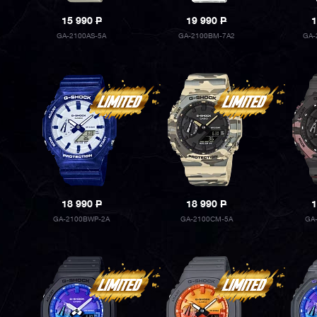
15 990
P
19 990
P
1
GA-2100AS-5A
GA-2100BM-7A2
GA-
18 990
P
18 990
P
1
GA-2100BWP-2A
GA-2100CM-5A
GA