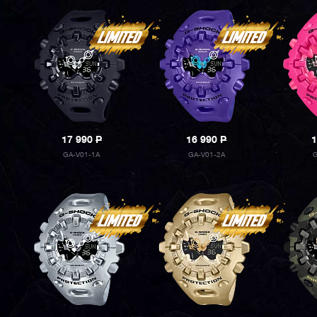
17 990
P
16 990
P
1
GA-V01-1A
GA-V01-2A