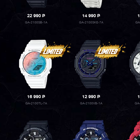
22 990
P
14 990
P
1
GA-2100SB-1A
GA-2100SKE-7A
GA
16 990
P
12 990
P
1
GA-2100TL-7A
GA-2100VB-1A
GA