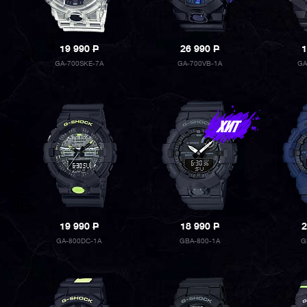
19 990
P
26 990
P
1
GA-700SKE-7A
GA-700VB-1A
GA
19 990
P
18 990
P
2
GA-800DC-1A
GBA-800-1A
G