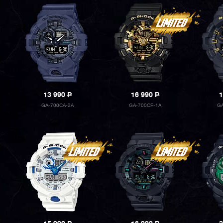
13 990
P
16 990
P
1
GA-700CA-2A
GA-700CF-1A
G