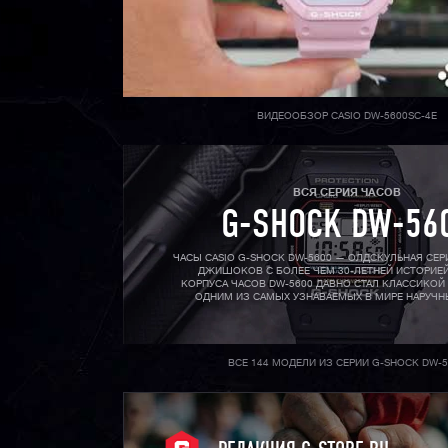
ВИДЕООБЗОР CASIO DW-5600SC-4E
ВСЯ СЕРИЯ ЧАСОВ
G-SHOCK DW-56
ЧАСЫ CASIO G-SHOCK DW-5600 — ОЛДСКУЛЬНАЯ СЕ
ДЖИШОКОВ С БОЛЕЕ ЧЕМ 30-ЛЕТНЕЙ ИСТОРИЕЙ
КОРПУСА ЧАСОВ DW-5600 ДАВНО СТАЛ КЛАССИКОЙ
ОДНИМ ИЗ САМЫХ УЗНАВАЕМЫХ В МИРЕ НАРУЧН
ВСЕ 144 МОДЕЛИ ИЗ СЕРИИ G-SHOCK DW-5