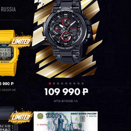
 RUSSIA
8 990
P
109 990
P
-5600R-9E
MTG-B1000B-1A