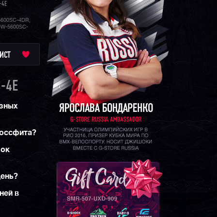
-4E
600SC-4DR,
DW-5600SC-
ИСТ
-4E
азных
россфита?
шок
день?
ней в