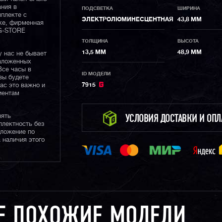
ания в
ПОДСВЕТКА
ШИРИНА
плекте с
ЭЛЕКТРОЛЮМИНЕСЦЕНТНАЯ
43,8 ММ
ке, фирменная
 G-STORE
ТОЛЩИНА
ВЫСОТА
13,5 ММ
48,9 ММ
у нас не бывает
наложенных
Все часы в
ID МОДЕЛИ
вы будете
нас это важно и
7915
иентам
нять
УСЛОВИЯ ДОСТАВКИ И ОП
плектность без
дложение по
 наличия этого
Е ПОХОЖИЕ МОДЕЛИ