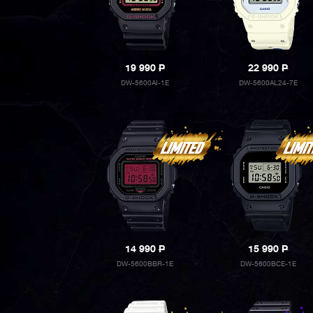
19 990
P
22 990
P
DW-5600AI-1E
DW-5600AL24-7E
14 990
P
15 990
P
DW-5600BBR-1E
DW-5600BCE-1E