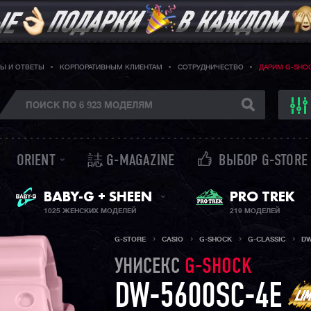
Ы И ОТВЕТЫ
КОРПОРАТИВНЫМ КЛИЕНТАМ
СОТРУДНИЧЕСТВО
ДАРИМ G-SHO
ORIENT
誌 G-MAGAZINE
ВЫБОР G-STORE
ЖЕНСКИЕ ЧАСЫ
PRO TREK
BABY-G + SHEEN
1025 ЖЕНСКИХ МОДЕЛЕЙ
219 МОДЕЛЕЙ
G-STORE
CASIO
G-SHOCK
G-CLASSIC
DW
УНИСЕКС
G-SHOCK
DW-5600SC-4E