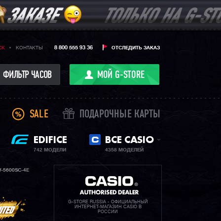
8 800 555 93 36
CK
КОНТАКТЫ
ОТСЛЕДИТЬ ЗАКАЗ
ФИЛЬТР ЧАСОВ
МОЙ G-STORE
SALE
ПОДАРОЧНЫЕ КАРТЫ
EDIFICE
ВСЕ CASIO
742 МОДЕЛИ
4358 МОДЕЛЕЙ
-5600SC-4E
G-STORE RUSSIA - ОФИЦИАЛЬНЫЙ
ИНТЕРНЕТ-МАГАЗИН CASIO В
РОССИИ