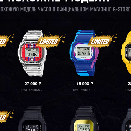
 ПОХОЖУЮ МОДЕЛЬ ЧАСОВ В ОФИЦИАЛЬНОМ МАГАЗИНЕ G-STORE
27 990
P
15 990
P
2
DWE-5600KS-7E
DWE-5600PR-2E
DWE