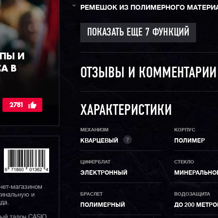
РЕМЕШОК ИЗ ПОЛИМЕРНОГО МАТЕРИ
ПЫ И
А В
ОТЗЫВЫ И КОММЕНТАРИ
2781
ХАРАКТЕРИСТИКИ
МЕХАНИЗМ
КОРПУС
?
КВАРЦЕВЫЙ
ПОЛИМЕР
ЦИФЕРБЛАТ
СТЕКЛО
ЭЛЕКТРОННЫЙ
МИНЕРАЛЬНО
нет-магазином
гинальную и
БРАСЛЕТ
ВОДОЗАЩИТА
да.
ПОЛИМЕРНЫЙ
ДО 200 МЕТР
ный талон CASIO