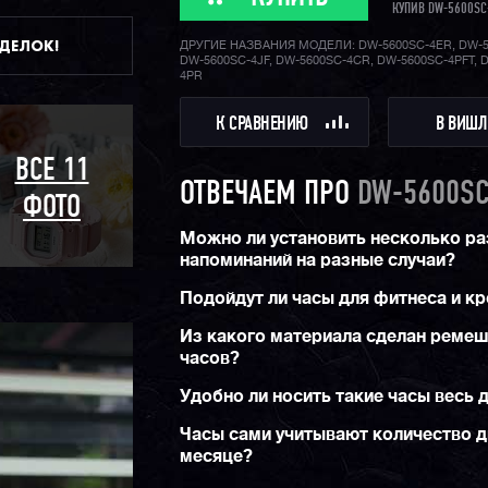
КУПИВ DW-5600SC
ДДЕЛОК!
ДРУГИЕ НАЗВАНИЯ МОДЕЛИ: DW-5600SC-4ER, DW-5
DW-5600SC-4JF, DW-5600SC-4CR, DW-5600SC-4PFT, 
4PR
К СРАВНЕНИЮ
В ВИШЛ
ВСЕ 11
ОТВЕЧАЕМ ПРО
DW-5600SC
ФОТО
Можно ли установить несколько р
напоминаний на разные случаи?
Подойдут ли часы для фитнеса и к
Из какого материала сделан реме
часов?
Удобно ли носить такие часы весь 
Часы сами учитывают количество д
месяце?