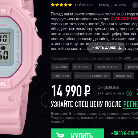
РЕЙТИНГ:
5
ID МОДЕЛИ: 7915
Перед вами лимтированный релиз 2020 года 
олдскульном корпусе из серии
G-SHOCK DW-
сливочно-розового цвета! Данная унисекс мо
обладает матовым корпусом приглушенного р
цвета и классическим светлым циферблатом.
своему обновленному дизайну, эти джишоки 
стильным и аутентичным аксессуаром, спосо
ЧИТАТЬ ДАЛЕЕ
достойное место в вашем ежедневном гардер
Напоминаем, что силуэт корпуса DW-5600 да
часовой классикой и является одним из самы
DW-5600
КРАСНЫЕ
КОМПАКТНЫЕ
ЦИФР
узнаваемых в мире наручных часов. Помимо
составляющей, не стоит забывать про водоза
ОЛДСКУЛ
SUPER ILLUMINATOR
ЛИМИТКА
метров и легендарную джишоковую вынослив
неубиваемость данной модели!
14 990
P
ОФИЦИАЛЬНАЯ
ЦЕНА CASIO RUSSIA
УЗНАЙТЕ СПЕЦ ЦЕНУ ПОСЛЕ
РЕГИ
Внимание! Это официальная цена, установленная CA
Покупая дешевле, остерегайтесь подделок или проб
моделей
+5000 G-БОН
КУПИТЬ