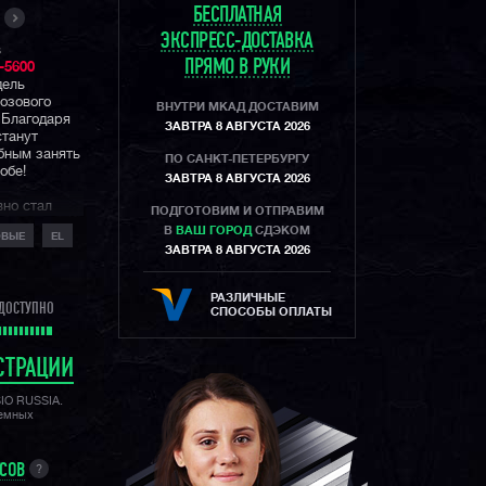
БЕСПЛАТНАЯ
ЭКСПРЕСС-ДОСТАВКА
в
ПРЯМО В РУКИ
5600
дель
озового
ВНУТРИ МКАД ДОСТАВИМ
 Благодаря
ЗАВТРА 8 АВГУСТА 2026
станут
бным занять
ПО САНКТ-ПЕТЕРБУРГУ
обе!
ЗАВТРА 8 АВГУСТА 2026
вно стал
ПОДГОТОВИМ И ОТПРАВИМ
х
В
ВАШ ГОРОД
СДЭКОМ
ОВЫЕ
EL
 фешн
ЗАВТРА 8 АВГУСТА 2026
щиту в 200
ость и
РАЗЛИЧНЫЕ
ДОСТУПНО
СПОСОБЫ ОПЛАТЫ
СТРАЦИИ
SIO RUSSIA.
лемных
УСОВ
?