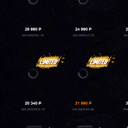
29 990
P
24 990
P
2
GM-5600GC-1E
GM-5600LC-7E
GM
20 340
P
21 990
P
3
GM-5600SCM-1E
GM-5600SG-9E
GM