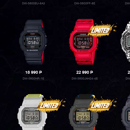
DW-5600EU-8A3
DW-5600FF-8E
DW
18 990
P
22 990
P
2
DW-5600HR-1E
DW-5600JAH24-4E
DW