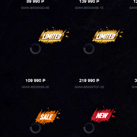
89 990
P
139 990
P
1
GMW-B5000GD-9E
GMW-B5000MB-1E
GMW
109 990
P
219 990
P
3
GMW-B5000SS-2E
GMW-B5000TCF-2E
GW