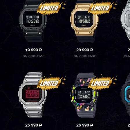
19 990
P
28 990
P
2
GM-5600UB-1E
GM-5600UG-9E
GM-
25 990
P
26 990
P
2