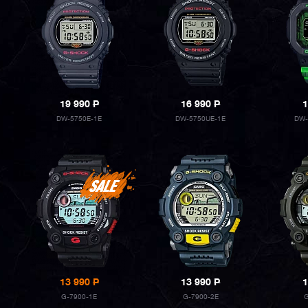
19 990
P
16 990
P
1
DW-5750E-1E
DW-5750UE-1E
DW-
13 990
P
13 990
P
1
G-7900-1E
G-7900-2E