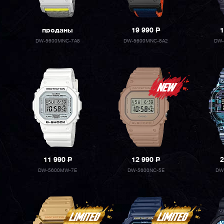
проданы
19 990
P
1
DW-5600MNC-7A8
DW-5600MNC-8A2
DW-
11 990
P
12 990
P
2
DW-5600MW-7E
DW-5600NC-5E
DW