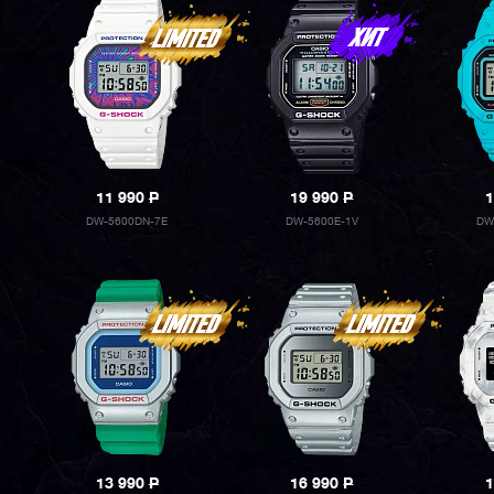
11 990
P
19 990
P
1
DW-5600DN-7E
DW-5600E-1V
DW
13 990
P
16 990
P
1