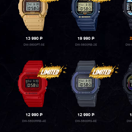
13 990
P
19 990
P
2
DW-5600PT-5E
DW-5600RB-2E
DW-
12 990
P
12 990
P
1
DW-5600RRB-4E
DW-5600RS-8E
DW