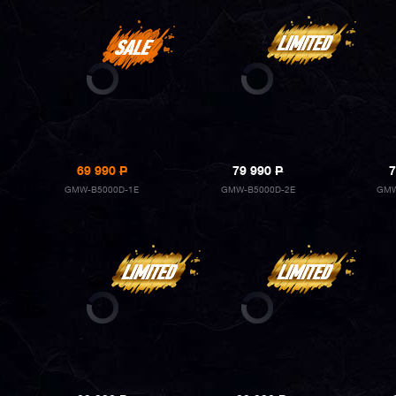
69 990
P
79 990
P
7
GMW-B5000D-1E
GMW-B5000D-2E
GMW