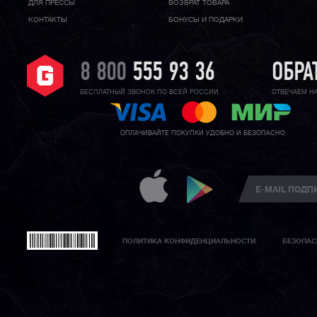
ДЛЯ ПРЕССЫ
ВОЗВРАТ ТОВАРА
КОНТАКТЫ
БОНУСЫ И ПОДАРКИ
8 800
555 93 36
ОБРА
БЕСПЛАТНЫЙ ЗВОНОК ПО ВСЕЙ РОССИИ
ОТВЕЧАЕМ Н
ОПЛАЧИВАЙТЕ ПОКУПКИ УДОБНО И БЕЗОПАСНО
ПОЛИТИКА КОНФИДЕНЦИАЛЬНОСТИ
БЕЗОПАС