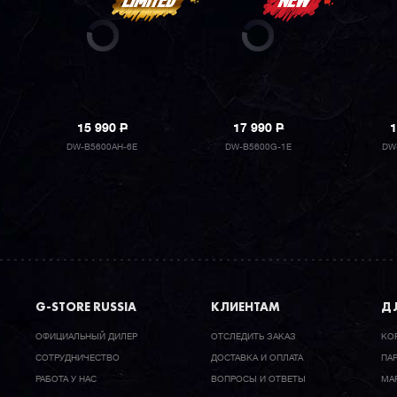
15 990
P
17 990
P
1
DW-B5600AH-6E
DW-B5600G-1E
DW
G-STORE RUSSIA
КЛИЕНТАМ
ДЛ
ОФИЦИАЛЬНЫЙ ДИЛЕР
ОТСЛЕДИТЬ ЗАКАЗ
КО
CОТРУДНИЧЕСТВО
ДОСТАВКА И ОПЛАТА
ПА
РАБОТА У НАС
ВОПРОСЫ И ОТВЕТЫ
МА