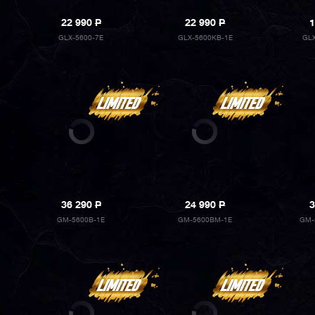
22 990
P
22 990
P
1
GLX-5600-7E
GLX-5600KB-1E
GL
36 290
P
24 990
P
3
GM-5600B-1E
GM-5600BM-1E
GM-