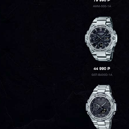
79 990
P
AWM-500-1A
44 990
P
GST-B400D-1A