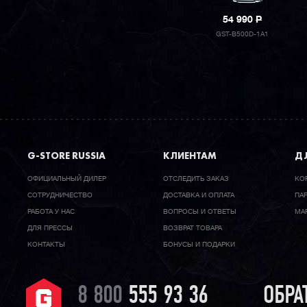
54 990
P
GST-B500D-1A1
G-STORE RUSSIA
КЛИЕНТАМ
ДЛ
ОФИЦИАЛЬНЫЙ ДИЛЕР
ОТСЛЕДИТЬ ЗАКАЗ
КО
CОТРУДНИЧЕСТВО
ДОСТАВКА И ОПЛАТА
ПА
РАБОТА У НАС
ВОПРОСЫ И ОТВЕТЫ
МА
ДЛЯ ПРЕССЫ
ВОЗВРАТ ТОВАРА
КОНТАКТЫ
БОНУСЫ И ПОДАРКИ
8 800
555 93 36
ОБРА