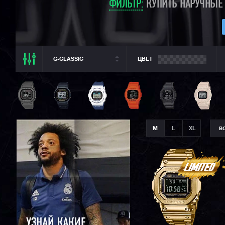
ФИЛЬТР:
КУПИТЬ НАРУЧНЫЕ 
G-CLASSIC
ЦВЕТ
ВСЕ РАЗДЕЛЫ
ВСЕ CASIO
CASIO G-SHOCK
CASIO BABY-G
M
L
XL
В
CASIO PRO TREK
CASIO EDIFICE
CITIZEN
SEIKO
ORIENT