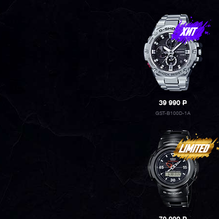
39 990
P
GST-B100D-1A