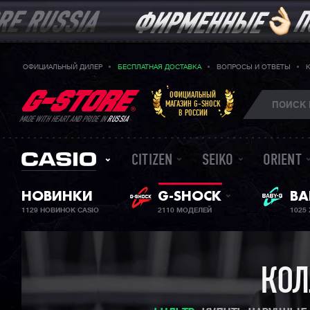
ОФИЦИАЛЬНЫЙ ДИЛЕР
БЕСПЛАТНАЯ ДОСТАВКА
ВОПРОСЫ И ОТВЕТЫ
ОФИЦИАЛЬНЫЙ
МАГАЗИН G-SHOCK
В РОССИИ
MADE WITH HEART AND PRIDE IN
RUSSIA
CITIZEN
SEIKO
ORIENT
НОВИНКИ
G-SHOCK
ЖЕ
BA
1129 НОВИНОК CASIO
2110 МОДЕЛЕЙ
1025
КОЛ