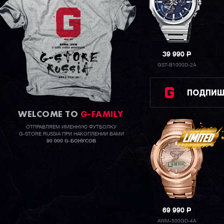
39 990
P
GST-B1000D-2A
ПОДПИШИ
WELCOME TO
G-FAMILY
ОТПРАВЛЯЕМ ИМЕННУЮ ФУТБОЛКУ
G-STORE RUSSIA ПРИ НАКОПЛЕНИИ ВАМИ
90 000 G-БОНУСОВ
69 990
P
AWM-500GD-4A