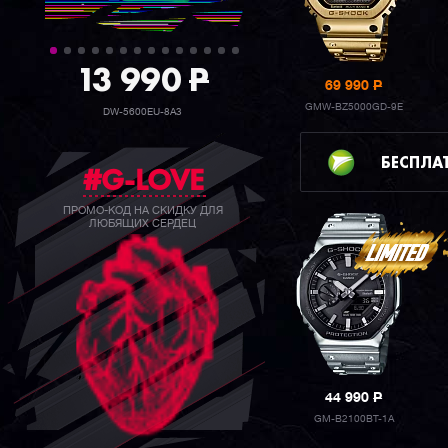
39 990
P
69 990
P
GMW-BZ5000GD-9E
GW-B5600BC-1B
БЕСПЛА
#G-LOVE
ПРОМО-КОД НА СКИДКУ ДЛЯ
ЛЮБЯЩИХ СЕРДЕЦ
44 990
P
GM-B2100BT-1A