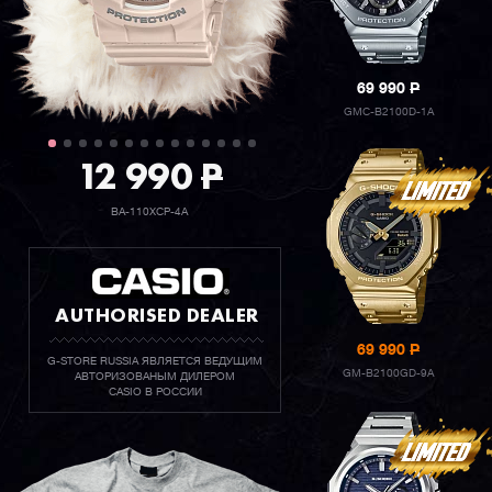
69 990
P
GMC-B2100D-1A
12 990
P
BA-110XCP-4A
AUTHORISED DEALER
69 990
P
G-STORE RUSSIA ЯВЛЯЕТСЯ ВЕДУЩИМ
GM-B2100GD-9A
АВТОРИЗОВАНЫМ ДИЛЕРОМ
CASIO В РОССИИ