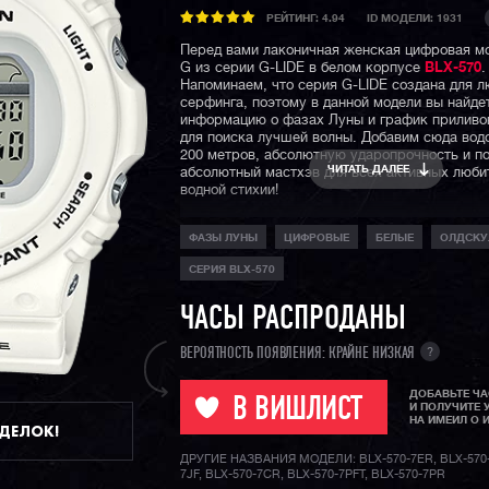
РЕЙТИНГ:
4.94
ID МОДЕЛИ: 1931
Перед вами лаконичная женская цифровая м
G из серии G-LIDE в белом корпусе
BLX-570
.
Напоминаем, что серия G-LIDE создана для 
серфинга, поэтому в данной модели вы найде
информацию о фазах Луны и график приливов
для поиска лучшей волны. Добавим сюда вод
200 метров, абсолютную ударопрочность и п
ЧИТАТЬ ДАЛЕЕ
абсолютный мастхэв для всех активных люби
водной стихии!
А если вы еще не увлекаетесь серфом, - не б
ФАЗЫ ЛУНЫ
ЦИФРОВЫЕ
БЕЛЫЕ
ОЛДСКУ
бэбики украсят ваше запястье и будут радов
день, где бы вы не оказались: от скучного оф
СЕРИЯ BLX-570
веселой вечеринки с друзьями!
ЧАСЫ РАСПРОДАНЫ
?
ВЕРОЯТНОСТЬ ПОЯВЛЕНИЯ: КРАЙНЕ НИЗКАЯ
ДОБАВЬТЕ Ч
В ВИШЛИСТ
И ПОЛУЧИТЕ 
НА ИМЕИЛ О 
ДДЕЛОК!
ДРУГИЕ НАЗВАНИЯ МОДЕЛИ: BLX-570-7ER, BLX-570-
7JF, BLX-570-7CR, BLX-570-7PFT, BLX-570-7PR