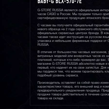
BABY-G BLX-570-7E
G-STORE RUSSIA является официальным интер
часов CASIO в России. Мы продаем только ори
сертифицированную продукцию японского брен
С часами вы получаете официальный гарантий
нового образца на 2 года сервисного обслужив
официальных сервисных центрах бренда. В ком
часами также идет инструкция на русском язы
упаковка и небольшие фирменные подарки от
RUSSIA.
В отличие от большинства часовых магазинов, 
витринных моделей или возвратных часов из 
платежей, которые кто-либо примерял до вас. 
магазине G-STORE RUSSIA абсолютно новые и 
первый, кто наденет их на свое запястье. Для 
мы гордимся тем, что можем гарантировать кл
подобный уровень сервиса.
Производитель оставляет за собой право изме
характеристики товара, его внешний вид и ком
предварительного уведомления продавца. Пре
продаже товара действительно в течение срока
товара на складе.