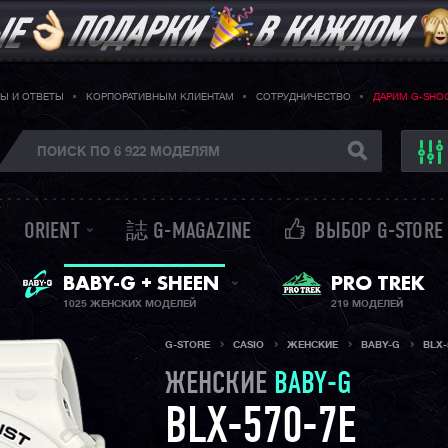
Ы И ОТВЕТЫ
КОРПОРАТИВНЫМ КЛИЕНТАМ
СОТРУДНИЧЕСТВО
ДАРИМ G-SHO
ORIENT
誌 G-MAGAZINE
ВЫБОР G-STORE
BABY-G + SHEEN
PRO TREK
ЖЕНСКИЕ ЧАСЫ
1025 ЖЕНСКИХ МОДЕЛЕЙ
219 МОДЕЛЕЙ
G-STORE
CASIO
ЖЕНСКИЕ
BABY-G
BLX-
ЖЕНСКИЕ
BABY-G
BLX-570-7E