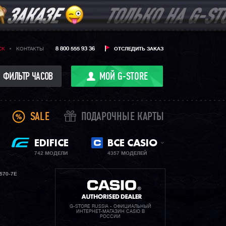
8 800 555 93 36
CK
КОНТАКТЫ
ОТСЛЕДИТЬ ЗАКАЗ
ФИЛЬТР ЧАСОВ
МОЙ G-STORE
SALE
ПОДАРОЧНЫЕ КАРТЫ
EDIFICE
ВСЕ CASIO
742 МОДЕЛИ
4357 МОДЕЛЕЙ
570-7E
G-STORE RUSSIA - ОФИЦИАЛЬНЫЙ
ИНТЕРНЕТ-МАГАЗИН CASIO В
РОССИИ