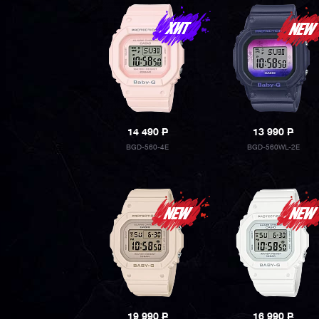
14 490
P
13 990
P
BGD-560-4E
BGD-560WL-2E
19 990
P
16 990
P