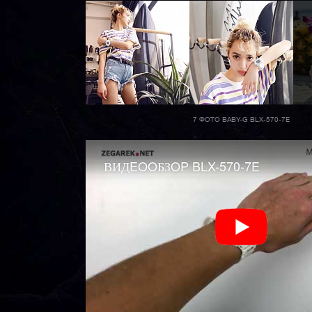
7 ФОТО BABY-G BLX-570-7E
ВИДEOOБЗOP BLX-570-7E