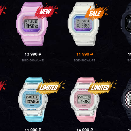
13 990
P
11 990
P
1
BGD-560WL-4E
BGD-560WL-7E
BG
11 990
P
14 990
P
1