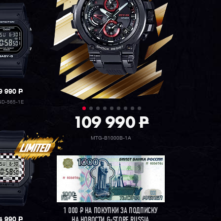
9 990
P
D-565-1E
109 990
P
MTG-B1000B-1A
1 000
Р
НА ПОКУПКИ ЗА ПОДПИСКУ
4 990
P
НА НОВОСТИ G-STORE RUSSIA