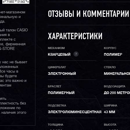
нет-магазином
ОТЗЫВЫ И КОММЕНТАРИ
гинальную и
да.
ный талон CASIO
ания в
ХАРАКТЕРИСТИКИ
плекте с
ке, фирменная
МЕХАНИЗМ
КОРПУС
 G-STORE
?
КВАРЦЕВЫЙ
ПОЛИМЕР
у нас не бывает
наложенных
ЦИФЕРБЛАТ
СТЕКЛО
Все часы в
ЭЛЕКТРОННЫЙ
МИНЕРАЛЬНО
вы будете
нас это важно и
иентам
БРАСЛЕТ
ВОДОЗАЩИТА
ПОЛИМЕРНЫЙ
ДО 200 МЕТР
нять
плектность без
ПОДСВЕТКА
ШИРИНА
дложение по
ЭЛЕКТРОЛЮМИНЕСЦЕНТНАЯ
43 ММ
 наличия этого
ТОЛЩИНА
ВЫСОТА