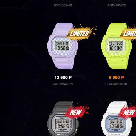
BGD-565-4E
BGD-565-7E
13 990
P
9 990
P
BGD-565GS-6E
BGD-565GS-9E