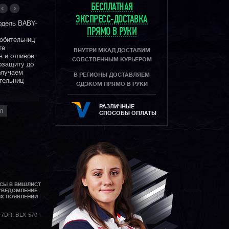
БЕСПЛАТНАЯ
ЭКСПРЕСС-ДОСТАВКА
одель BABY-
ПРЯМО В РУКИ
любительниц
те
ВНУТРИ МКАД ДОСТАВИМ
 и отливов
СОБСТВЕННЫМ КУРЬЕРОМ
озащиту до
олучаем
В РЕГИОНЫ ДОСТАВЛЯЕМ
тельниц
СДЭКОМ ПРЯМО В РУКИ
еда! Эти
РАЗЛИЧНЫЕ
Л
ать каждый
СПОСОБЫ ОПЛАТЫ
иса, до
АСЫ В ВИШЛИСТ
УВЕДОМЛЕНИЕ
ИХ ПОЯВЛЕНИИ
7DR, BLX-570-