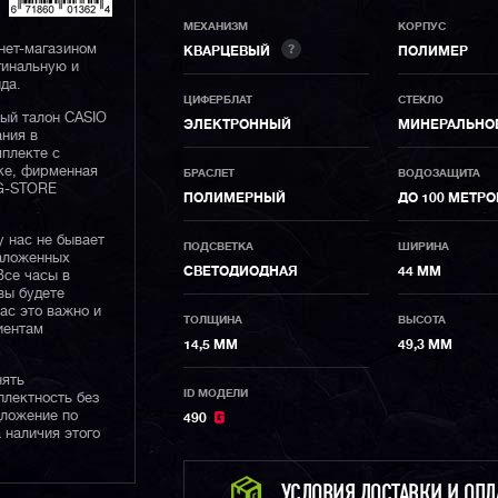
МЕХАНИЗМ
КОРПУС
нет-магазином
?
КВАРЦЕВЫЙ
ПОЛИМЕР
гинальную и
да.
ЦИФЕРБЛАТ
СТЕКЛО
ный талон CASIO
ЭЛЕКТРОННЫЙ
МИНЕРАЛЬНО
ания в
плекте с
ке, фирменная
БРАСЛЕТ
ВОДОЗАЩИТА
 G-STORE
ПОЛИМЕРНЫЙ
ДО 100 МЕТРО
у нас не бывает
ПОДСВЕТКА
ШИРИНА
наложенных
СВЕТОДИОДНАЯ
44 ММ
Все часы в
вы будете
нас это важно и
ТОЛЩИНА
ВЫСОТА
иентам
14,5 ММ
49,3 ММ
нять
ID МОДЕЛИ
плектность без
дложение по
490
 наличия этого
УСЛОВИЯ ДОСТАВКИ И ОП