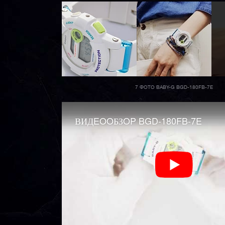
7 ФОТО BABY-G BGD-180FB-7E
ВИДEOOБЗOP BGD-180FB-7E