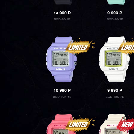
14 990
P
9 990
P
BGD-10-1E
BGD-10-3E
10 990
P
9 990
P
BGD-10K-6E
BGD-10K-7E