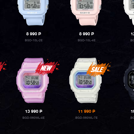
8 990
P
8 990
P
1
BGD-10L-2E
BGD-10L-4E
BG
13 990
P
11 990
P
1
BGD-560WL-4E
BGD-560WL-7E
BG