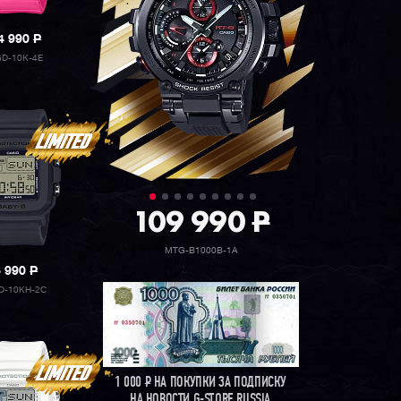
4 990
P
D-10K-4E
109 990
P
MTG-B1000B-1A
8 990
P
D-10KH-2C
1 000
Р
НА ПОКУПКИ ЗА ПОДПИСКУ
НА НОВОСТИ G-STORE RUSSIA