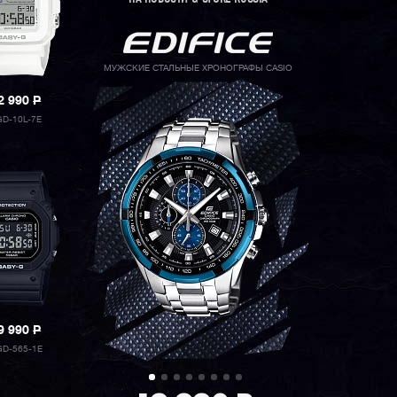
МУЖСКИЕ СТАЛЬНЫЕ ХРОНОГРАФЫ CASIO
2 990
P
D-10L-7E
9 990
P
D-565-1E