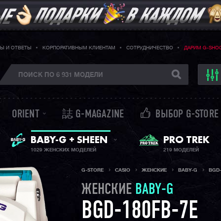
Ы И ОТВЕТЫ
КОРПОРАТИВНЫМ КЛИЕНТАМ
СОТРУДНИЧЕСТВО
ДАРИМ G-SHO
ORIENT
誌 G-MAGAZINE
ВЫБОР G-STORE
BABY-G + SHEEN
PRO TREK
ЖЕНСКИЕ ЧАСЫ
1029 ЖЕНСКИХ МОДЕЛЕЙ
219 МОДЕЛЕЙ
G-STORE
CASIO
ЖЕНСКИЕ
BABY-G
BGD-
ЖЕНСКИЕ
BABY-G
BGD-180FB-7E