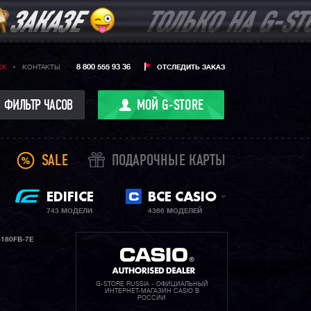
8 800 555 93 36
CK
КОНТАКТЫ
ОТСЛЕДИТЬ ЗАКАЗ
ФИЛЬТР ЧАСОВ
МОЙ G-STORE
SALE
ПОДАРОЧНЫЕ КАРТЫ
EDIFICE
ВСЕ CASIO
743 МОДЕЛИ
4366 МОДЕЛЕЙ
180FB-7E
G-STORE RUSSIA - ОФИЦИАЛЬНЫЙ
ИНТЕРНЕТ-МАГАЗИН CASIO В
РОССИИ