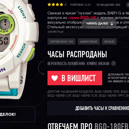
РЕЙТИНГ:
4.27
ID МОДЕЛИ: 490
Свежая и яркая "пухлая" модель BABY-G в б
корпусе из
серии BGD-180
с яркими деталям
визуально отображать график приливов и отл
ЧИТАТЬ ДАЛЕЕ
Стильный аксессуар, прекрасно выглядящий
запястье.
СЕРИЯ BGD-180
ЦИФРОВЫЕ
БЕЛЫЕ
ЧАСЫ РАСПРОДАНЫ
?
ВЕРОЯТНОСТЬ ПОЯВЛЕНИЯ: КРАЙНЕ НИЗКАЯ
ДОБАВЬТЕ Ч
В ВИШЛИСТ
И ПОЛУЧИТЕ 
НА ИМЕИЛ О 
ДРУГИЕ НАЗВАНИЯ МОДЕЛИ: BGD-180FB-7ER, BGD-
BGD-180FB-7JF, BGD-180FB-7CR, BGD-180FB-7PFT, 
ДОБАВИТЬ ЧАСЫ К СРАВНЕНИ
ДДЕЛОК!
ОТВЕЧАЕМ ПРО
BGD-180FB