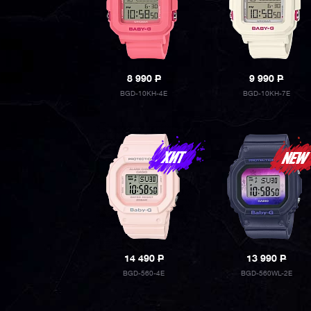
8 990
P
9 990
P
BGD-10KH-4E
BGD-10KH-7E
14 490
P
13 990
P
BGD-560-4E
BGD-560WL-2E