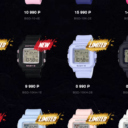
10 990
P
15 990
P
1
BGD-10-4E
BGD-10K-2E
BG
9 990
P
8 990
P
BGD-10KH-1E
BGD-10KH-2B
BG