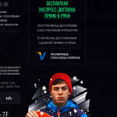
БЕСПЛАТНАЯ
ЭКСПРЕСС-ДОСТАВКА
елом
ПРЯМО В РУКИ
и способная
ивов.
 на женском
ВНУТРИ МКАД ДОСТАВИМ
СОБСТВЕННЫМ КУРЬЕРОМ
В РЕГИОНЫ ДОСТАВЛЯЕМ
СДЭКОМ ПРЯМО В РУКИ
РАЗЛИЧНЫЕ
СПОСОБЫ ОПЛАТЫ
АСЫ В ВИШЛИСТ
УВЕДОМЛЕНИЕ
ИХ ПОЯВЛЕНИИ
180FB-7DR,
BGD-180FB-7PR
Ю
-7E