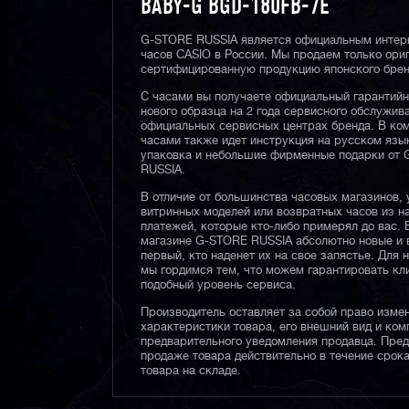
BABY-G BGD-180FB-7E
G-STORE RUSSIA является официальным интер
часов CASIO в России. Мы продаем только ори
сертифицированную продукцию японского брен
С часами вы получаете официальный гарантий
нового образца на 2 года сервисного обслужив
официальных сервисных центрах бренда. В ком
часами также идет инструкция на русском язы
упаковка и небольшие фирменные подарки от
RUSSIA.
В отличие от большинства часовых магазинов, 
витринных моделей или возвратных часов из 
платежей, которые кто-либо примерял до вас. 
магазине G-STORE RUSSIA абсолютно новые и 
первый, кто наденет их на свое запястье. Для 
мы гордимся тем, что можем гарантировать кл
подобный уровень сервиса.
Производитель оставляет за собой право изме
характеристики товара, его внешний вид и ком
предварительного уведомления продавца. Пре
продаже товара действительно в течение срока
товара на складе.