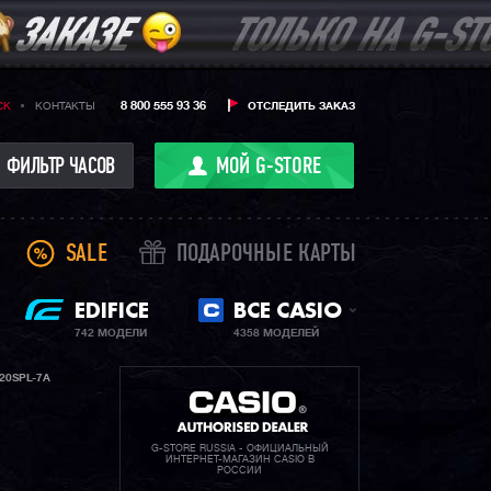
8 800 555 93 36
CK
КОНТАКТЫ
ОТСЛЕДИТЬ ЗАКАЗ
ФИЛЬТР ЧАСОВ
МОЙ G-STORE
SALE
ПОДАРОЧНЫЕ КАРТЫ
EDIFICE
ВСЕ CASIO
742 МОДЕЛИ
4358 МОДЕЛЕЙ
20SPL-7A
G-STORE RUSSIA - ОФИЦИАЛЬНЫЙ
ИНТЕРНЕТ-МАГАЗИН CASIO В
РОССИИ