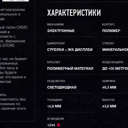
нет-магазином
ХАРАКТЕРИСТИКИ
гинальную и
да.
МЕХАНИЗМ
КОРПУС
ный талон CASIO
ЭЛЕКТРОННЫЕ
ПОЛИМЕР
ания в
плекте с
ке, фирменная
ЦИФЕРБЛАТ
СТЕКЛО
 G-STORE
СТРЕЛКИ + ЖК ДИСПЛЕИ
МИНЕРАЛЬНО
у нас не бывает
БРАСЛЕТ
ВОДОЗАЩИТА
наложенных
Все часы в
ПОЛИМЕРНЫЙ МАТЕРИАЛ
ДО 100 МЕТРО
вы будете
нас это важно и
ПОДСВЕТКА
ШИРИНА
иентам
СВЕТОДИОДНАЯ
46,3 ММ
нять
плектность без
ТОЛЩИНА
ВЫСОТА
дложение по
15,8 ММ
43,6 ММ
 наличия этого
ID МОДЕЛИ
1244