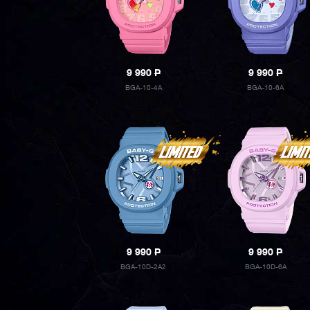
9 990
P
9 990
P
BGA-10-4A
BGA-10-6A
9 990
P
9 990
P
BGA-10D-2A2
BGA-10D-6A