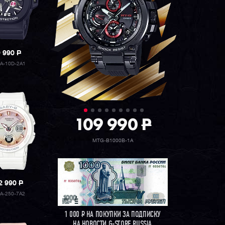
9 990
P
A-10D-2A1
109 990
P
MTG-B1000B-1A
2 990
P
A-250-7A2
1 000
Р
НА ПОКУПКИ ЗА ПОДПИСКУ
НА НОВОСТИ G-STORE RUSSIA