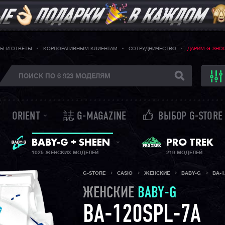
Ы И ОТВЕТЫ
КОРПОРАТИВНЫМ КЛИЕНТАМ
СОТРУДНИЧЕСТВО
ДАРИМ G-SHO
ORIENT
誌 G-MAGAZINE
ВЫБОР G-STORE
ЖЕНСКИЕ ЧАСЫ
PRO TREK
BABY-G + SHEEN
1025 ЖЕНСКИХ МОДЕЛЕЙ
219 МОДЕЛЕЙ
G-STORE
CASIO
ЖЕНСКИЕ
BABY-G
BA-1
ЖЕНСКИЕ
BABY-G
BA-120SPL-7A