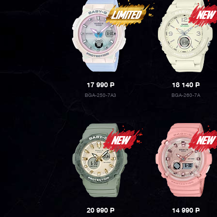
17 990
P
18 140
P
BGA-250-7A3
BGA-260-7A
20 990
P
14 990
P