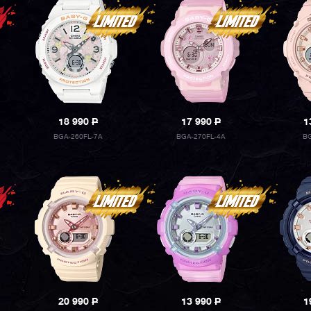
18 990
P
17 990
P
1
BGA-260FL-7A
BGA-270FL-4A
BG
20 990
P
13 990
P
1