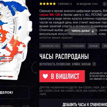
РЕЙТИНГ:
5
ID МОДЕЛИ: 1244
Свежая и яркая аналого-цифровая модель B
серии BA-120
в белом цвете с ALL ROUND ц
принтом в виде пятен краски отлично подойде
часов на каждый день или станет верным па
время занятий спорта и активного времяпро
Отличный выбор для творческих людей, зан
ЧИТАТЬ ДАЛЕЕ
визуальным искусством и для всех тех, кому
хочется ярких красок!
СЕРИЯ BA-120
СО СТРЕЛКАМИ
БЕЛЫЕ
ЯХ
ЧАСЫ РАСПРОДАНЫ
?
ВЕРОЯТНОСТЬ ПОЯВЛЕНИЯ: КРАЙНЕ НИЗКАЯ
ДОБАВЬТЕ Ч
В ВИШЛИСТ
И ПОЛУЧИТЕ 
НА ИМЕИЛ О 
ДРУГИЕ НАЗВАНИЯ МОДЕЛИ: BA-120SPL-7AER, BA-1
BA-120SPL-7AJF, BA-120SPL-7ACR, BA-120SPL-7APFT,
ДДЕЛОК!
7APR
ДОБАВИТЬ ЧАСЫ К СРАВНЕНИ