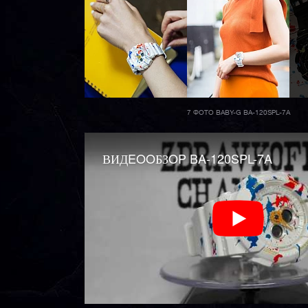
7 ФОТО BABY-G BA-120SPL-7A
ВИДEOOБЗOP BA-120SPL-7A