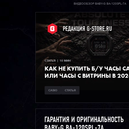
ВИДЕООБЗОР BABY-G BA-120SPL-7A
РЕДАКЦИЯ G-STORE.RU
СТАТЬЯ  |  10 МИН
КАК НЕ КУПИТЬ Б/У ЧАСЫ C
ИЛИ ЧАСЫ С ВИТРИНЫ В 202
CASIO
СТАТЬЯ
ГАРАНТИЯ И ОРИГИНАЛЬНОСТЬ
BABY-G BA-120SPL-7A