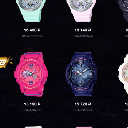
16 490
P
18 140
P
BGA-100ST-3A
BGA-100ST-4A
BG
13 190
P
15 720
P
1
BGA-180-4B3
BGA-230S-2A
BG