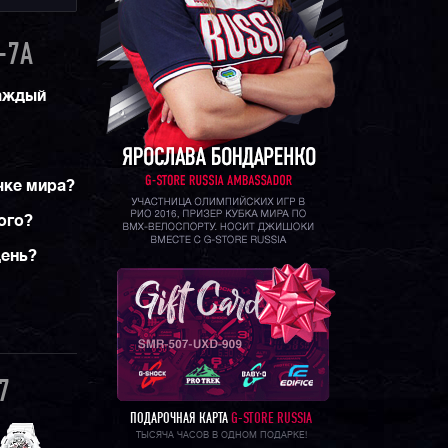
-7A
каждый
чке мира?
ого?
день?
7
ПОДАРОЧНАЯ КАРТА
G-STORE RUSSIA
ТЫСЯЧА ЧАСОВ В ОДНОМ ПОДАРКЕ!