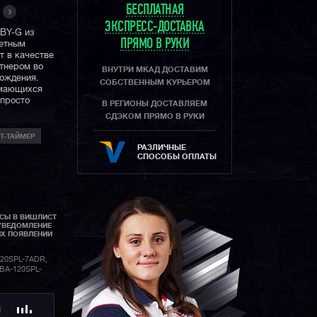
БЕСПЛАТНАЯ
ЭКСПРЕСС-ДОСТАВКА
ABY-G из
ПРЯМО В РУКИ
ветным
т в качестве
ртнером во
ВНУТРИ МКАД ДОСТАВИМ
вождения.
СОБСТВЕННЫМ КУРЬЕРОМ
имающихся
 просто
В РЕГИОНЫ ДОСТАВЛЯЕМ
СДЭКОМ ПРЯМО В РУКИ
Т-ТАЙМЕР
РАЗЛИЧНЫЕ
СПОСОБЫ ОПЛАТЫ
АСЫ В ВИШЛИСТ
УВЕДОМЛЕНИЕ
ИХ ПОЯВЛЕНИИ
20SPL-7ADR,
 BA-120SPL-
Ю