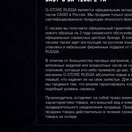
G-STORE RUSSIA является официальным интер
часов CASIO в России. Мы продаем только ори
сертифицированную продукцию японского брен
С часами вы получаете официальный гарантий
нового образца на 2 года сервисного обслужив
официальных сервисных центрах бренда. В ком
часами также идет инструкция на русском язы
упаковка и небольшие фирменные подарки от
RUSSIA.
В отличие от большинства часовых магазинов, 
витринных моделей или возвратных часов из 
платежей, которые кто-либо примерял до вас. 
магазине G-STORE RUSSIA абсолютно новые и 
первый, кто наденет их на свое запястье. Для 
мы гордимся тем, что можем гарантировать кл
подобный уровень сервиса.
Производитель оставляет за собой право изме
характеристики товара, его внешний вид и ком
предварительного уведомления продавца. Пре
продаже товара действительно в течение срока
товара на складе.