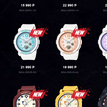
15 990
P
22 990
P
2
BGA-290FL-7A
BGA-290RA-1A
BG
21 990
P
19 990
P
1
BGA-290US-2A
BGA-290US-4A
BG