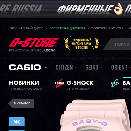
ОФИЦИАЛЬНЫЙ ДИЛЕР
БЕСПЛАТНАЯ ДОСТАВКА
ВОПРОСЫ И ОТВЕТЫ
ОФИЦИАЛЬНЫЙ
МАГАЗИН CASIO
В РОССИИ
MADE WITH HEART AND PRIDE IN
RUSSIA
CITIZEN
SEIKO
ORIENT
BA
НОВИНКИ
G-SHOCK
ЖЕ
1129 НОВИНОК CASIO
2110 МОДЕЛЕЙ
1025
В КАТАЛОГ