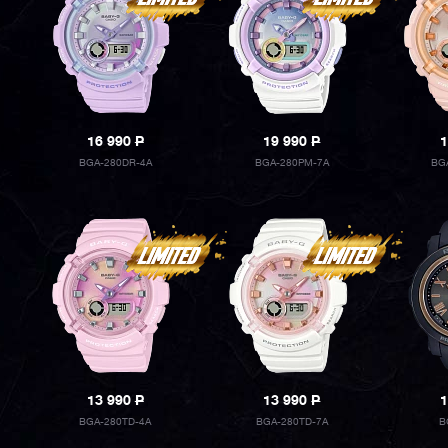
16 990
P
19 990
P
1
BGA-280DR-4A
BGA-280PM-7A
BG
13 990
P
13 990
P
1
BGA-280TD-4A
BGA-280TD-7A
B