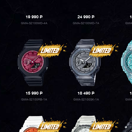
19 990
P
24 990
P
1
GMA-S2100MD-4A
GMA-S2100MD-7A
GMA
15 990
P
18 490
P
1
GMA-S2100RB-1A
GMA-S2100SK-1A
GMA