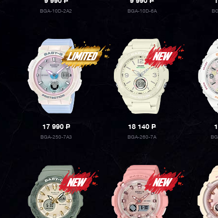
9 990
P
9 990
P
1
BGA-10D-2A2
BGA-10D-6A
BG
17 990
P
18 140
P
1
BGA-250-7A3
BGA-260-7A
BG