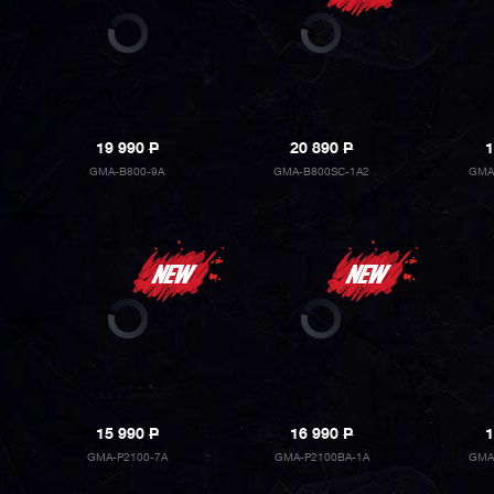
19 990
P
20 890
P
1
GMA-B800-9A
GMA-B800SC-1A2
GMA
15 990
P
16 990
P
1
GMA-P2100-7A
GMA-P2100BA-1A
GMA