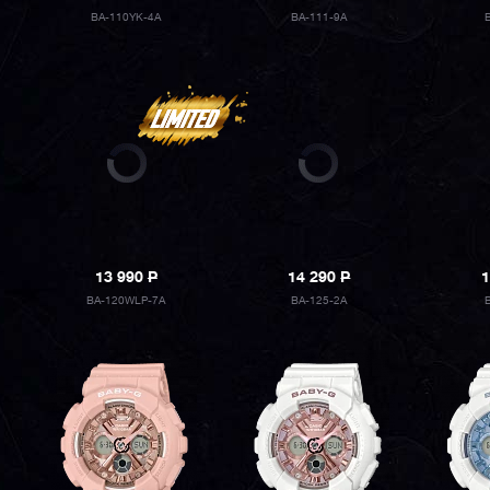
BA-110YK-4A
BA-111-9A
13 990
P
14 290
P
1
BA-120WLP-7A
BA-125-2A