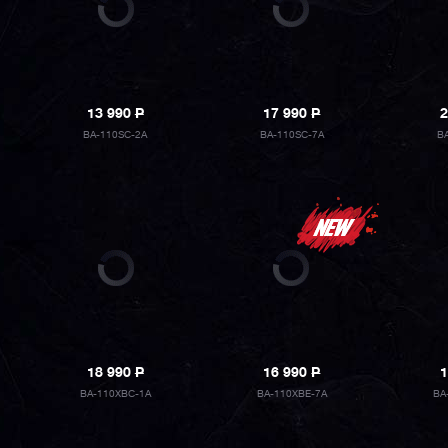
13 990
P
17 990
P
2
BA-110SC-2A
BA-110SC-7A
B
18 990
P
16 990
P
1
BA-110XBC-1A
BA-110XBE-7A
BA