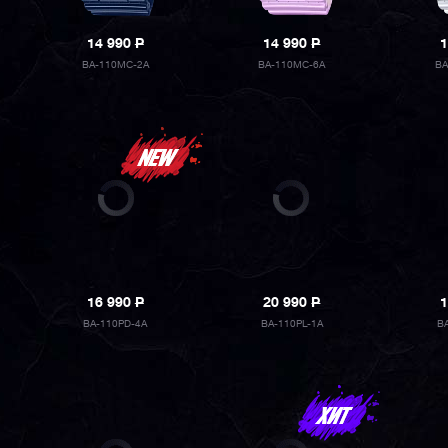
14 990
P
14 990
P
1
BA-110MC-2A
BA-110MC-6A
BA
16 990
P
20 990
P
1
BA-110PD-4A
BA-110PL-1A
B