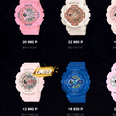
20 990
P
22 980
P
1
BA-110-4A1
BA-110-7A1
B
13 990
P
16 930
P
2
BA-110AQ-4A
BA-110BC-2A
B