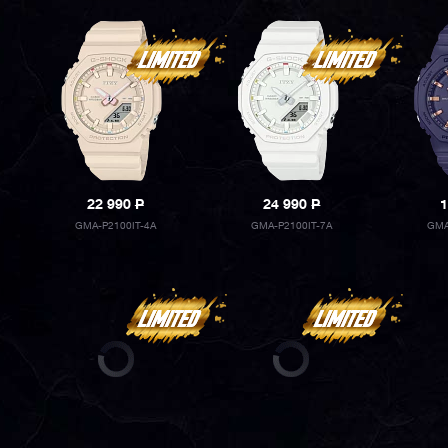
22 990
P
24 990
P
1
GMA-P2100IT-4A
GMA-P2100IT-7A
GMA