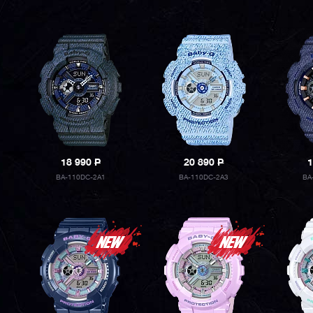
18 990
P
20 890
P
1
BA-110DC-2A1
BA-110DC-2A3
BA