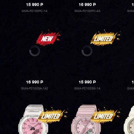
15 990
P
16 990
P
1
GMA-P2100PC-1A
GMA-P2100PC-4A
GMA
16 990
P
15 990
P
1
GMA-P2100SA-1A2
GMA-P2100SG-1A
GMA