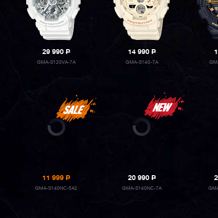
29 990
P
14 990
P
1
GMA-S120VA-7A
GMA-S140-7A
GM
11 999
P
20 990
P
2
GMA-S140NC-5A2
GMA-S140NC-7A
GMA