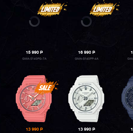
15 990
P
16 990
P
1
GMA-S140PG-7A
GMA-S140PP-4A
GMA
13 990
P
13 990
P
1