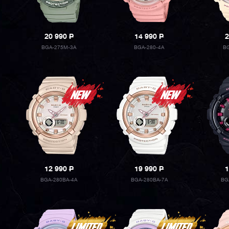
20 990
P
14 990
P
2
BGA-275M-3A
BGA-280-4A
BG
12 990
P
19 990
P
1
BGA-280BA-4A
BGA-280BA-7A
BG