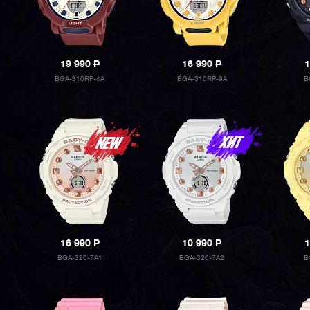
19 990
P
16 990
P
1
BGA-310RP-4A
BGA-310RP-9A
B
16 990
P
10 990
P
1
BGA-320-7A1
BGA-320-7A2
B