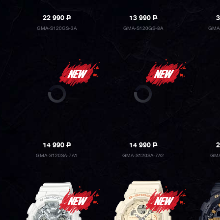
22 990
P
13 990
P
3
GMA-S120GS-3A
GMA-S120GS-8A
GMA
14 990
P
14 990
P
2
GMA-S120SA-7A1
GMA-S120SA-7A2
GMA