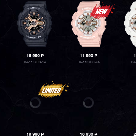
16 990
P
11 990
P
1
BA-110XRG-1A
BA-110XRG-4A
BA
19 990
P
16 930
P
2