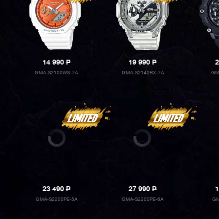
14 990
P
19 990
P
2
GMA-S2100WS-7A
GMA-S2140RX-7A
GM
23 490
P
27 990
P
1
GMA-S2200PE-5A
GMA-S2200PE-6A
GM