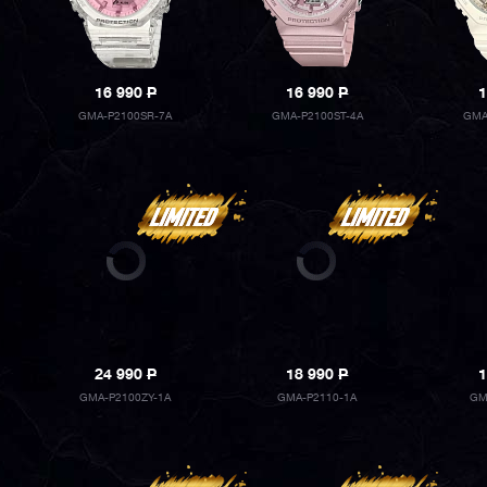
16 990
P
16 990
P
1
GMA-P2100SR-7A
GMA-P2100ST-4A
GMA
24 990
P
18 990
P
1
GMA-P2100ZY-1A
GMA-P2110-1A
GM