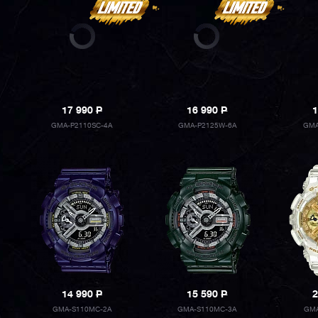
17 990
P
16 990
P
1
GMA-P2110SC-4A
GMA-P2125W-6A
GMA
14 990
P
15 590
P
2
GMA-S110MC-2A
GMA-S110MC-3A
GMA