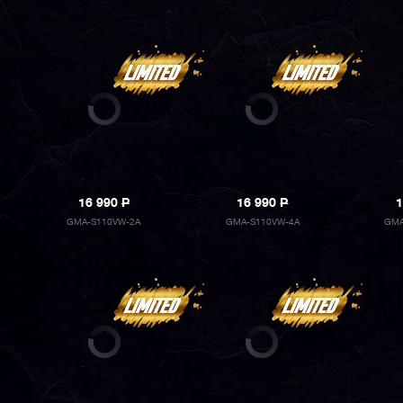
16 990
P
16 990
P
1
GMA-S110VW-2A
GMA-S110VW-4A
GMA