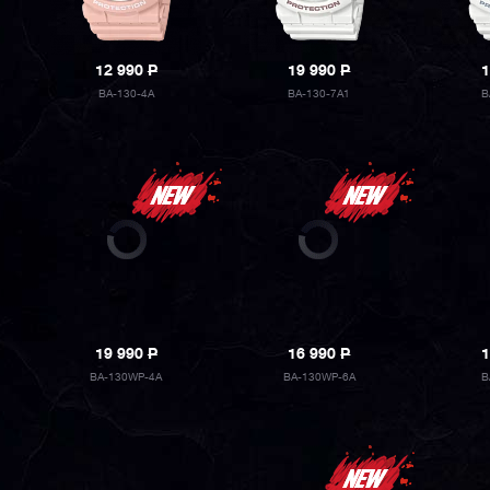
12 990
P
19 990
P
1
BA-130-4A
BA-130-7A1
B
19 990
P
16 990
P
1
BA-130WP-4A
BA-130WP-6A
B