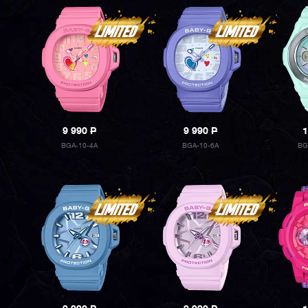
9 990
P
9 990
P
1
BGA-10-4A
BGA-10-6A
BG