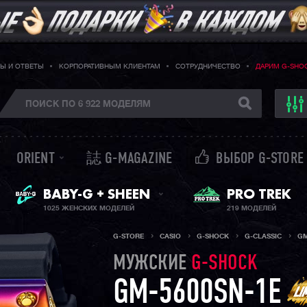
Ы И ОТВЕТЫ
КОРПОРАТИВНЫМ КЛИЕНТАМ
СОТРУДНИЧЕСТВО
ДАРИМ G-SHO
ORIENT
誌 G-MAGAZINE
ВЫБОР G-STORE
ЖЕНСКИЕ ЧАСЫ
PRO TREK
BABY-G + SHEEN
1025 ЖЕНСКИХ МОДЕЛЕЙ
219 МОДЕЛЕЙ
G-STORE
CASIO
G-SHOCK
G-CLASSIC
GM
МУЖСКИЕ
G-SHOCK
GM-5600SN-1E