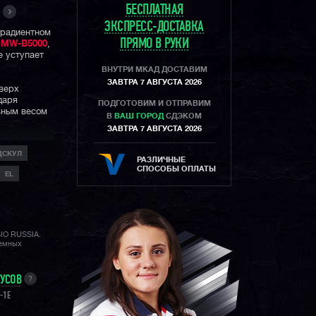
БЕСПЛАТНАЯ
ЭКСПРЕСС-ДОСТАВКА
градиентном
ПРЯМО В РУКИ
MW-B5000
,
е уступает
ВНУТРИ МКАД ДОСТАВИМ
ЗАВТРА 7 АВГУСТА 2026
верх
даря
ПОДГОТОВИМ И ОТПРАВИМ
ьным весом
В
ВАШ ГОРОД
СДЭКОМ
ЗАВТРА 7 АВГУСТА 2026
ДСКУЛ
 подсветка,
РАЗЛИЧНЫЕ
будильников,
СПОСОБЫ ОПЛАТЫ
EL
есте. По
и отличный
ункции, но
ссуар в
SIO RUSSIA.
лемных
дственных
MW-B5000
хронизацией
НУСОВ
?
00
в
ункций и это
-1E
лютусом,
 времени.