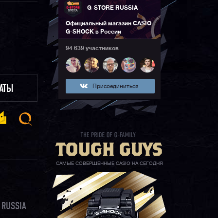
G-STORE RUSSIA
Официальный магазин CASIO
G-SHOCK в России
94 639 участников
Присоединиться
ЛАТЫ
САМЫЕ СОВЕРШЕННЫЕ CASIO НА СЕГОДНЯ
 RUSSIA