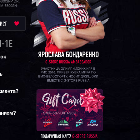
600SN-1DR,
GM-5600SN-
ИСТ
-1E
шок
ь
жмента?
анием?
ПОДАРОЧНАЯ КАРТА
G-STORE RUSSIA