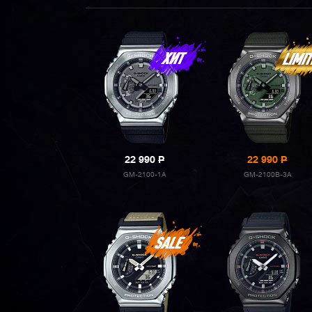
22 990
P
22 990
P
GM-2100-1A
GM-2100B-3A