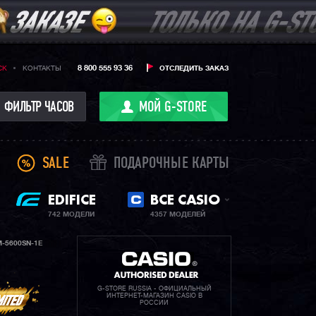
8 800 555 93 36
CK
КОНТАКТЫ
ОТСЛЕДИТЬ ЗАКАЗ
ФИЛЬТР ЧАСОВ
МОЙ G-STORE
SALE
ПОДАРОЧНЫЕ КАРТЫ
EDIFICE
ВСЕ CASIO
742 МОДЕЛИ
4357 МОДЕЛЕЙ
-5600SN-1E
G-STORE RUSSIA - ОФИЦИАЛЬНЫЙ
ИНТЕРНЕТ-МАГАЗИН CASIO В
РОССИИ