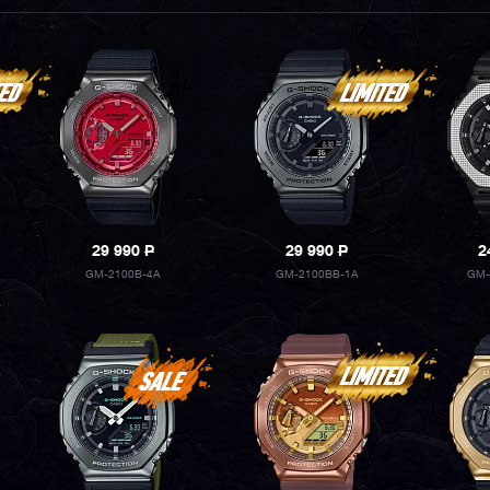
29 990
P
29 990
P
2
GM-2100B-4A
GM-2100BB-1A
GM-