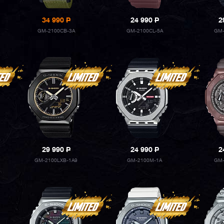
34 990
P
24 990
P
2
GM-2100CB-3A
GM-2100CL-5A
GM-
29 990
P
24 990
P
2
GM-2100LXB-1A9
GM-2100M-1A
GM-