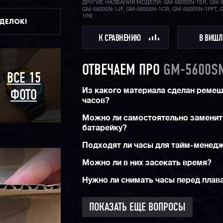
ДРУГИЕ НАЗВАНИЯ МОДЕЛИ: GM-5600SN-1ER, GM-5
GM-5600SN-1JF, GM-5600SN-1CR, GM-5600SN-1PFT, 
1PR
ДДЕЛОК!
К СРАВНЕНИЮ
В ВИШЛ
ОТВЕЧАЕМ ПРО
GM-5600SN
ВСЕ 15
Из какого материала сделан реме
ФОТО
часов?
Можно ли самостоятельно заменит
батарейку?
Подходят ли часы для тайм-менед
Можно ли в них засекать время?
Нужно ли снимать часы перед плав
ПОКАЗАТЬ ЕЩЕ ВОПРОСЫ