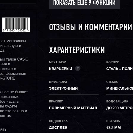
ОТЗЫВЫ И КОММЕНТАРИ
нет-магазином
гинальную и
ХАРАКТЕРИСТИКИ
да.
ный талон CASIO
МЕХАНИЗМ
КОРПУС
ания в
?
плекте с
КВАРЦЕВЫЙ
СТАЛЬ + ПОЛ
ке, фирменная
 G-STORE
ЦИФЕРБЛАТ
СТЕКЛО
ЭЛЕКТРОННЫЙ
МИНЕРАЛЬНО
у нас не бывает
наложенных
Все часы в
БРАСЛЕТ
ВОДОЗАЩИТА
вы будете
ПОЛИМЕРНЫЙ МАТЕРИАЛ
ДО 200 МЕТР
нас это важно и
иентам
ПОДСВЕТКА
ШИРИНА
ДИСПЛЕЯ
43.2 ММ
нять