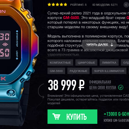
РЕЙТИНГ:
5
ID МОДЕЛИ: 5271
Супер-яркий релиз 2021 года в олдскульном 
корпусе
GM-5600
. Это младший брат серии
G
который потерял в некоторых функциях, но н
старшим моделям по своему внешнему виду!
Модель выполнена в полимерном корпусе, по
которого наложена стальная накладка. Благо
ЧИТАТЬ ДАЛЕЕ
подобной структуре, часы обладают оптимал
всего в 73 грамма и абсолютной джишоковой
ударопрочностью.
КОМПАКТНЫЕ
ЦИФРОВЫЕ
ЛИМИТКА
ОЛ
Водозащита 200 метров, минеральное стекло,
таймер и секундомер, ежечасный сигнал и 5 
GM-5600
РАДУЖНЫЕ
SUPER ILLUMINATOR
— весь базовый часовой набор функций на м
мнению редакции G-STORE RUSSIA перед нам
38 999
P
релиз от Casio, для тех, кому не нужны доп ф
ОФИЦИАЛЬНАЯ
хочется получить стильный узнаваемый аксе
ЦЕНА CASIO RUSSIA
легендарном корпусе.
Внимание! Это официальная цена, установленная CA
Покупая дешевле, остерегайтесь подделок или проб
Напомним, что сегодня можно выделить 3 ро
моделей
серии в данном корпусе. Это премиальные
G
полностью в металле, с блютусом, радио-син
+13000 G-БО
и солнечной батареей, это мидл-класс
GM-56
КУПИТЬ
полимерно-металлическом корпусе без доп ф
КУПИВ GM-5600SN
полностью полимерные модели
GW-B5600
с б
солнечной батареей и радио-синхронизацией