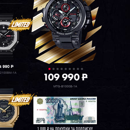
4 990
P
109 990
P
2100BM-1A
MTG-B1000B-1A
1 000
Р
НА ПОКУПКИ ЗА ПОДПИСКУ