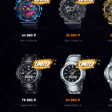
44 990
P
36 990
P
3
GM-110SN-2A
GM-110VB-1A
GM
79 990
P
54 990
P
7
AWM-500-1A
AWM-500D-1A
AW