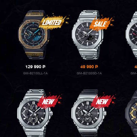
129 990
P
49 990
P
4
GM-B2100LL-1A
GM-B2100SD-1A
GM-