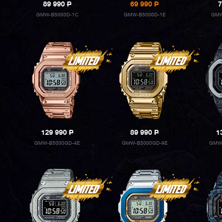
89 990
P
69 990
P
7
GMW-B5000D-1C
GMW-B5000D-1E
GMW
129 990
P
89 990
P
1
GMW-B5000GD-4E
GMW-B5000GD-9E
GMW