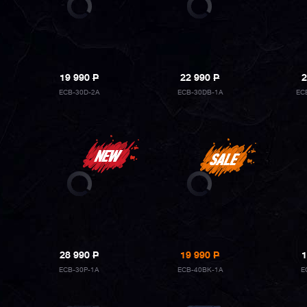
19 990
P
22 990
P
2
ECB-30D-2A
ECB-30DB-1A
EC
28 990
P
19 990
P
1
ECB-30P-1A
ECB-40BK-1A
E