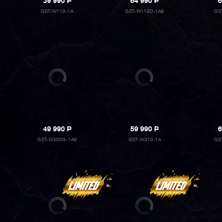
39 990
P
64 990
P
6
GST-W110-1A
GST-W110D-1A9
GS
49 990
P
59 990
P
6
GST-W300G-1A9
GST-W310-1A
GS