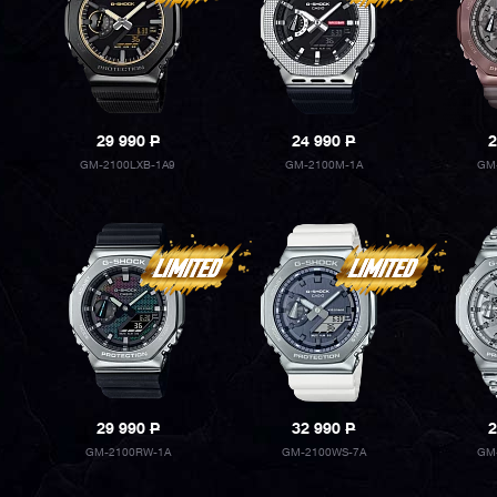
29 990
P
24 990
P
2
GM-2100LXB-1A9
GM-2100M-1A
GM
29 990
P
32 990
P
2
GM-2100RW-1A
GM-2100WS-7A
GM