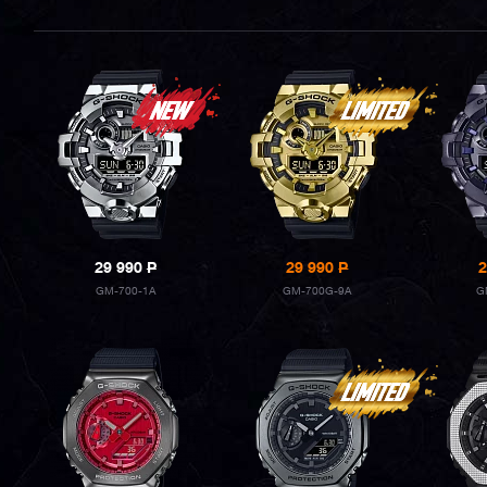
29 990
P
29 990
P
2
GM-700-1A
GM-700G-9A
G