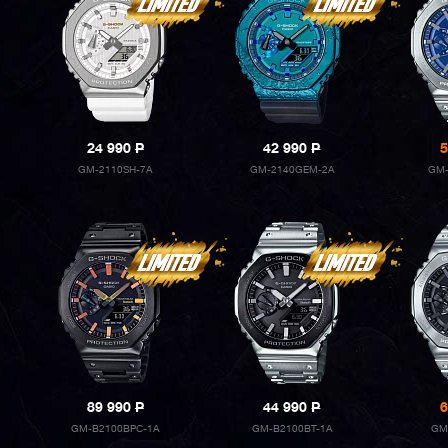
24 990
P
42 990
P
5
GM-2110SH-7A
GM-2140GEM-2A
GM-
89 990
P
44 990
P
6
GM-B2100BPC-1A
GM-B2100BT-1A
GM