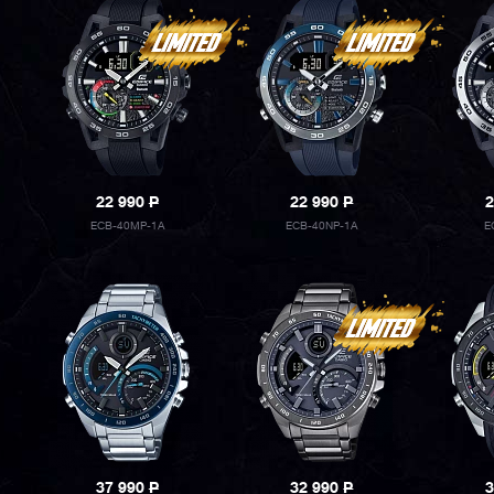
22 990
P
22 990
P
2
ECB-40MP-1A
ECB-40NP-1A
E
37 990
P
32 990
P
3