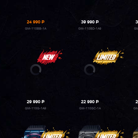
24 990
P
39 990
P
3
GM-110BB-1A
GM-110BD-1A9
GM
29 990
P
22 990
P
2
GM-110G-1A9
GM-110GC-1A
GM