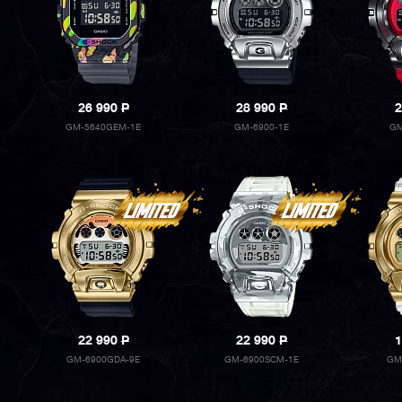
26 990
P
28 990
P
2
GM-5640GEM-1E
GM-6900-1E
GM
22 990
P
22 990
P
1
GM-6900GDA-9E
GM-6900SCM-1E
GM