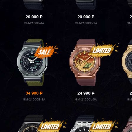
29 990
P
29 990
P
2
GM-2100B-4A
GM-2100BB-1A
GM
34 990
P
24 990
P
2
GM-2100CB-3A
GM-2100CL-5A
GM