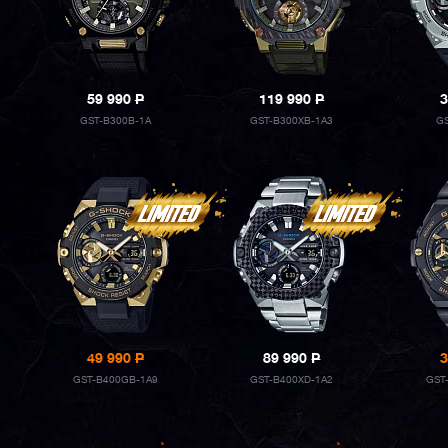
59 990
P
119 990
P
3
GST-B300B-1A
GST-B300XB-1A3
G
49 990
P
89 990
P
3
GST-B400GB-1A9
GST-B400XD-1A2
GST