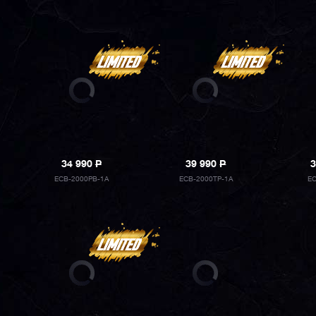
34 990
P
39 990
P
3
ECB-2000PB-1A
ECB-2000TP-1A
E