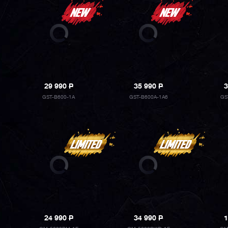
29 990
P
35 990
P
3
GST-B600-1A
GST-B600A-1A6
GS
24 990
P
34 990
P
1