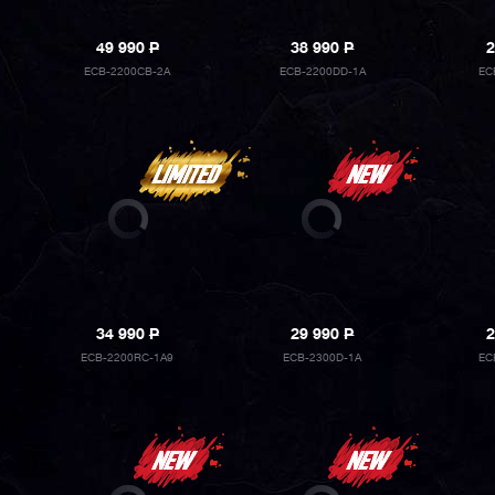
49 990
P
38 990
P
2
ECB-2200CB-2A
ECB-2200DD-1A
EC
34 990
P
29 990
P
2
ECB-2200RC-1A9
ECB-2300D-1A
EC