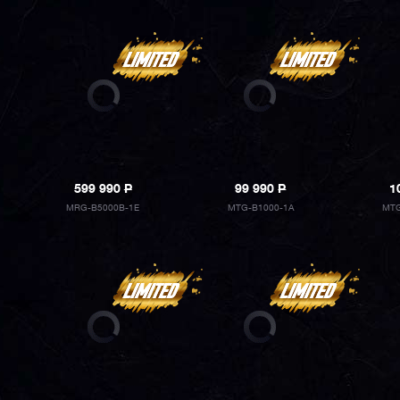
599 990
P
99 990
P
1
MRG-B5000B-1E
MTG-B1000-1A
MTG