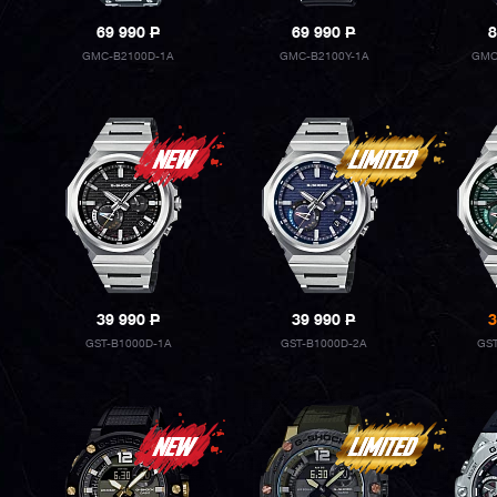
69 990
P
69 990
P
8
GMC-B2100D-1A
GMC-B2100Y-1A
GMC
39 990
P
39 990
P
3
GST-B1000D-1A
GST-B1000D-2A
GST