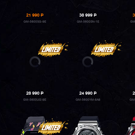
21 990
P
38 999
P
3
GM-5600SG-9E
GM-5600SN-1E
GM
28 990
P
24 990
P
2
GM-5600UG-9E
GM-5600YM-8A8
GM