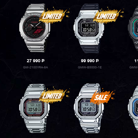
27 990
P
99 990
P
1
GM-2100YRA-8A
GMW-B5000-1E
GMW-