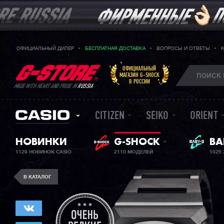
ОФИЦИАЛЬНЫЙ ДИЛЕР
БЕСПЛАТНАЯ ДОСТАВКА
ВОПРОСЫ И ОТВЕТЫ
ОФИЦИАЛЬНЫЙ
МАГАЗИН G-SHOCK
В РОССИИ
MADE WITH HEART AND PRIDE IN
RUSSIA
CITIZEN
SEIKO
ORIENT
НОВИНКИ
G-SHOCK
ЖЕ
BA
1129 НОВИНОК CASIO
2110 МОДЕЛЕЙ
1025
В КАТАЛОГ