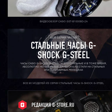
ВИДЕООБЗОР CASIO GST-B1000BD-2A
ВСЯ СЕРИЯ ЧАСОВ
СТАЛЬНЫЕ ЧАСЫ G-
SHOCK G-STEEL
ЧАСЫ CASIO G-SHOCK G-STEEL — ЭТО СТИЛЬНЫЕ И В ТОЖЕ ВРЕМЯ,
АБСОЛЮТНО НЕУБИВАЕМЫЕ ДЖИШОКИ ИЗ СТАЛИ НА СТАЛЬНЫХ
ИЛИ ПОЛИМЕРНЫХ РЕМЕШКАХ
ВСЕ 90 МОДЕЛЕЙ ИЗ СЕРИИ СТАЛЬНЫЕ ЧАСЫ G-SHOCK G-STEEL
РЕДАКЦИЯ G-STORE.RU