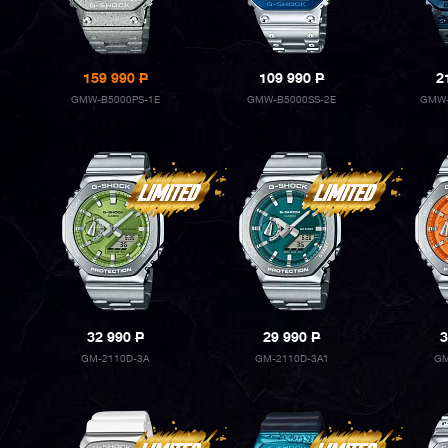
159 990
P
109 990
P
2
GMW-B5000PS-1E
GMW-B5000SS-2E
GMW-
32 990
P
29 990
P
3
GM-2110D-3A
GM-2110D-3A1
GM