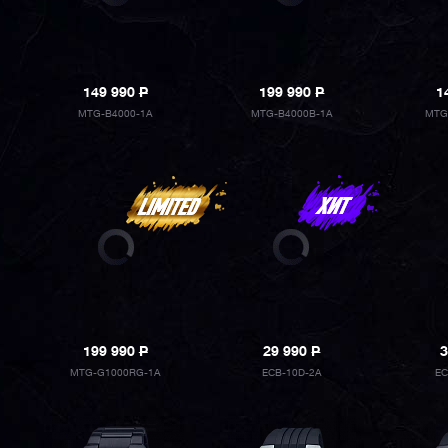
149 990
P
199 990
P
1
MTG-B4000-1A
MTG-B4000B-1A
MTG
199 990
P
29 990
P
3
MTG-G1000RG-1A
ECB-10D-2A
EC