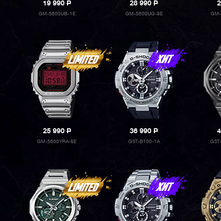
19 990
P
28 990
P
2
GM-5600UB-1E
GM-5600UG-9E
GM-
25 990
P
36 990
P
4
GM-5600YRA-8E
GST-B100-1A
GST