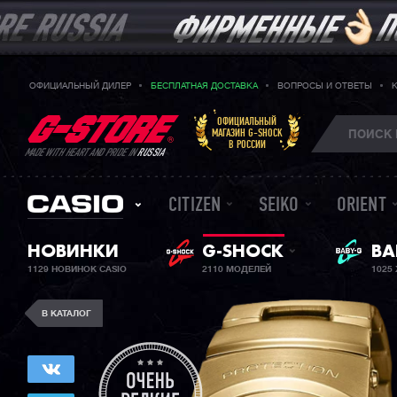
ОФИЦИАЛЬНЫЙ ДИЛЕР
БЕСПЛАТНАЯ ДОСТАВКА
ВОПРОСЫ И ОТВЕТЫ
ОФИЦИАЛЬНЫЙ
МАГАЗИН G-SHOCK
В РОССИИ
MADE WITH HEART AND PRIDE IN
RUSSIA
CITIZEN
SEIKO
ORIENT
НОВИНКИ
G-SHOCK
ЖЕ
BA
1129 НОВИНОК CASIO
2110 МОДЕЛЕЙ
1025
В КАТАЛОГ