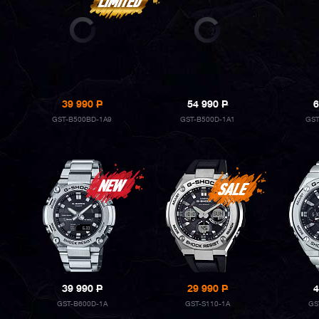
39 990
P
54 990
P
6
GST-B500BD-1A9
GST-B500D-1A1
GST
39 990
P
29 990
P
4
GST-B600D-1A
GST-S110-1A
GS