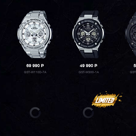
69 990
P
49 990
P
5
GST-W110D-7A
GST-W300-1A
GST