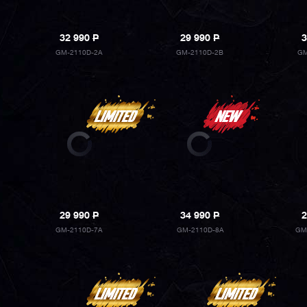
32 990
P
29 990
P
3
GM-2110D-2A
GM-2110D-2B
GM
29 990
P
34 990
P
2
GM-2110D-7A
GM-2110D-8A
GM