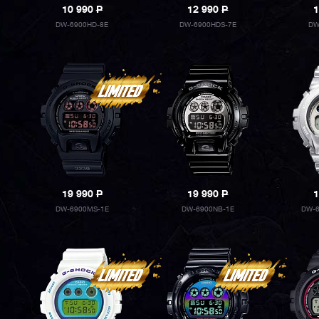
10 990
P
12 990
P
1
DW-6900HD-8E
DW-6900HDS-7E
DW
19 990
P
19 990
P
1
DW-6900MS-1E
DW-6900NB-1E
DW-6