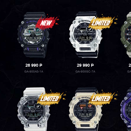
26 990
P
29 990
P
2
GA-900AS-1A
GA-900GC-7A
GA