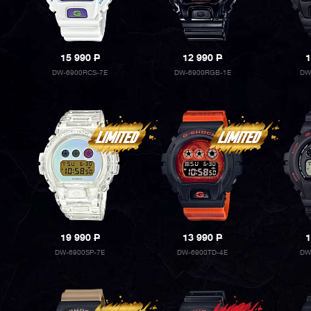
15 990
P
12 990
P
1
DW-6900RCS-7E
DW-6900RGB-1E
DW
19 990
P
13 990
P
1
DW-6900SP-7E
DW-6900TD-4E
DW