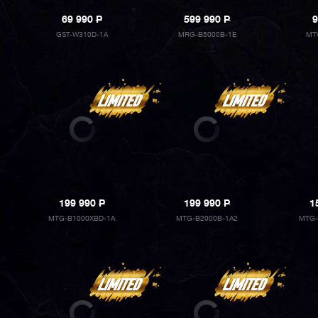
69 990
P
599 990
P
9
GST-W310D-1A
MRG-B5000B-1E
MT
199 990
P
199 990
P
1
MTG-B1000XBD-1A
MTG-B2000B-1A2
MTG-