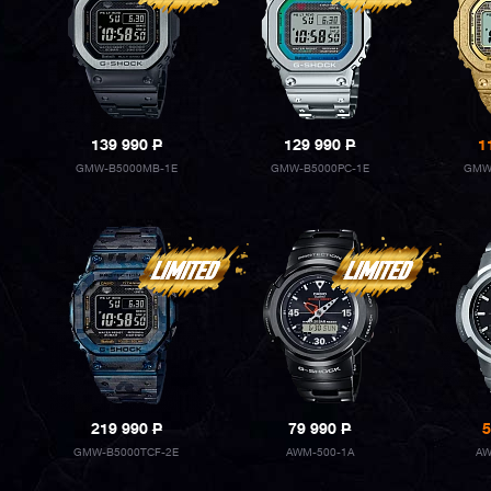
139 990
P
129 990
P
1
GMW-B5000MB-1E
GMW-B5000PC-1E
GMW
219 990
P
79 990
P
5
GMW-B5000TCF-2E
AWM-500-1A
AW