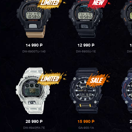
14 990
P
12 990
P
1
DW-6900TU-1A5
DW-6900U-1E
DW
28 990
P
15 990
P
2
DW-6940RX-7E
GA-900-1A