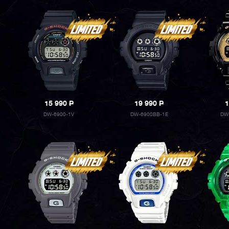
15 990
P
19 990
P
1
DW-6900-1V
DW-6900BB-1E
DW