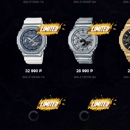
GM-2100M-1A
GM-2100MF-5A
GM-
32 990
P
28 990
P
2
GM-2100WS-7A
GM-2100YM-8A
GM-