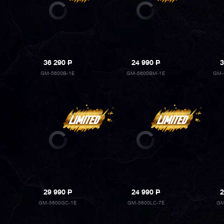
36 290
P
24 990
P
3
GM-5600B-1E
GM-5600BM-1E
GM-
29 990
P
24 990
P
2
GM-5600GC-1E
GM-5600LC-7E
GM