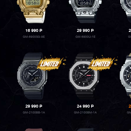
16 990
P
29 990
P
2
GM-6900SG-9E
GM-6900U-1E
G
29 990
P
24 990
P
2
GM-2100BB-1A
GM-2100BM-1A
GM