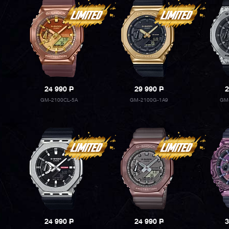
24 990
P
29 990
P
2
GM-2100CL-5A
GM-2100G-1A9
GM
24 990
P
24 990
P
3