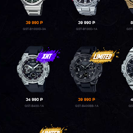
39 990
P
39 990
P
8
GST-B1000D-3A
GST-B100D-1A
GST
34 990
P
39 990
P
4
GST-B400-1A
GST-B400BB-1A
GS