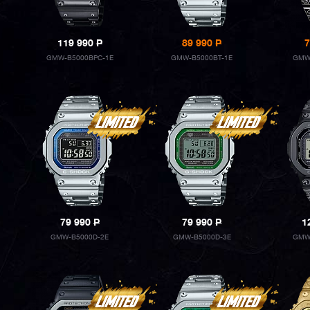
119 990
P
89 990
P
7
GMW-B5000BPC-1E
GMW-B5000BT-1E
GMW
79 990
P
79 990
P
1
GMW-B5000D-2E
GMW-B5000D-3E
GMW