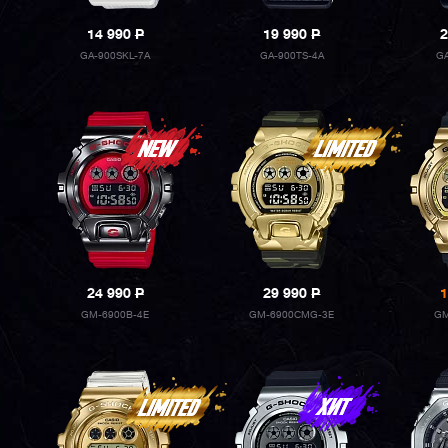
14 990
P
19 990
P
2
GA-900SKL-7A
GA-900TS-4A
G
24 990
P
29 990
P
1
GM-6900B-4E
GM-6900CMG-3E
GM