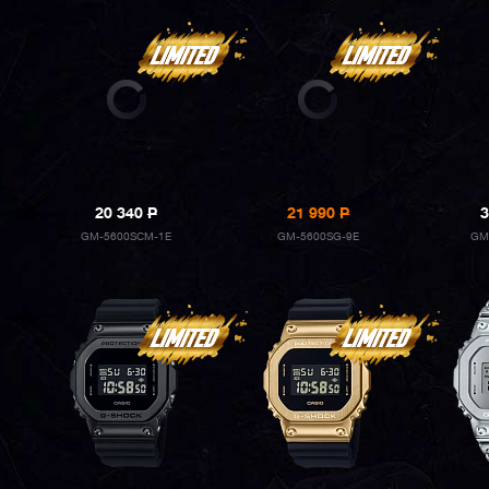
20 340
P
21 990
P
3
GM-5600SCM-1E
GM-5600SG-9E
GM