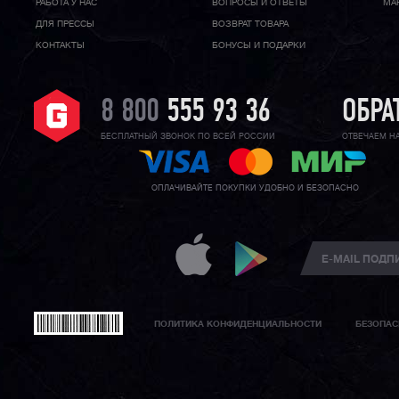
РАБОТА У НАС
ВОПРОСЫ И ОТВЕТЫ
МА
ДЛЯ ПРЕССЫ
ВОЗВРАТ ТОВАРА
КОНТАКТЫ
БОНУСЫ И ПОДАРКИ
8 800
555 93 36
ОБРА
БЕСПЛАТНЫЙ ЗВОНОК ПО ВСЕЙ РОССИИ
ОТВЕЧАЕМ Н
ОПЛАЧИВАЙТЕ ПОКУПКИ УДОБНО И БЕЗОПАСНО
ПОЛИТИКА КОНФИДЕНЦИАЛЬНОСТИ
БЕЗОПАС