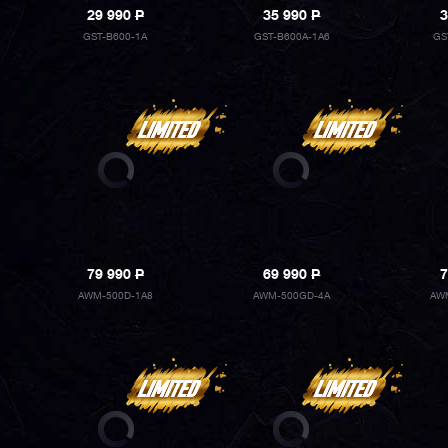
29 990
P
35 990
P
3
GST-B600-1A
GST-B600A-1A6
GS
79 990
P
69 990
P
7
AWM-500D-1A8
AWM-500GD-4A
AW