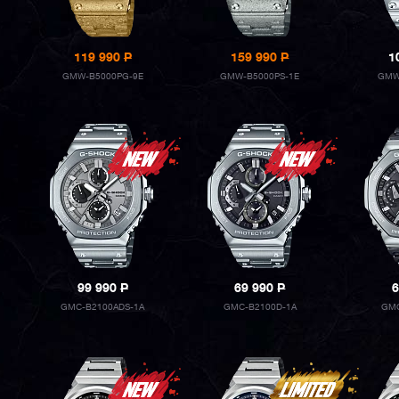
119 990
P
159 990
P
1
GMW-B5000PG-9E
GMW-B5000PS-1E
GMW
99 990
P
69 990
P
6
GMC-B2100ADS-1A
GMC-B2100D-1A
GMC