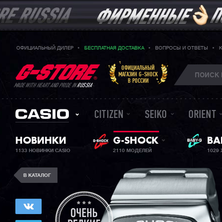
ОФИЦИАЛЬНЫЙ ДИЛЕР
БЕСПЛАТНАЯ ДОСТАВКА
ВОПРОСЫ И ОТВЕТЫ
ОФИЦИАЛЬНЫЙ
МАГАЗИН G-SHOCK
В РОССИИ
MADE WITH HEART AND PRIDE IN
RUSSIA
CITIZEN
SEIKO
ORIENT
НОВИНКИ
G-SHOCK
ЖЕ
BA
1133 НОВИНКИ CASIO
2110 МОДЕЛЕЙ
1029
В КАТАЛОГ