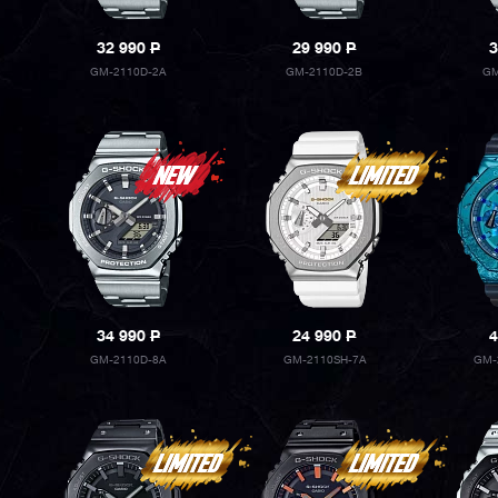
32 990
P
29 990
P
3
GM-2110D-2A
GM-2110D-2B
GM
34 990
P
24 990
P
4
GM-2110D-8A
GM-2110SH-7A
GM-