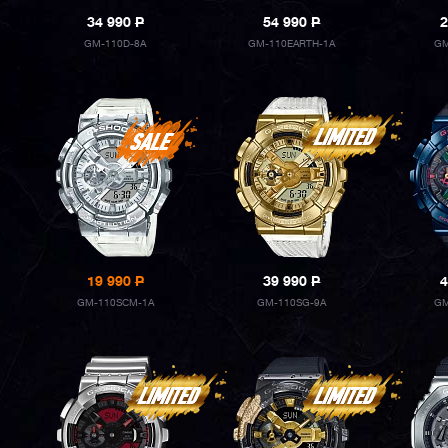
34 990
P
54 990
P
2
GM-110D-8A
GM-110EARTH-1A
GM
19 990
P
39 990
P
4
GM-110SCM-1A
GM-110SG-9A
GM