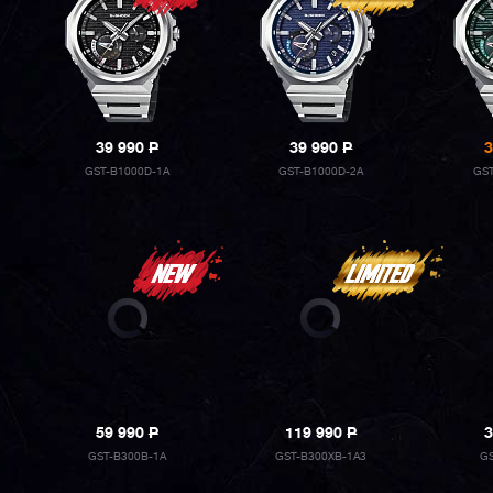
39 990
P
39 990
P
3
GST-B1000D-1A
GST-B1000D-2A
GST
59 990
P
119 990
P
3
GST-B300B-1A
GST-B300XB-1A3
G