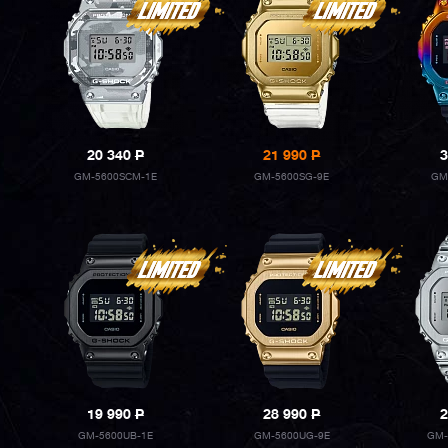
20 340
P
21 990
P
3
GM-5600SCM-1E
GM-5600SG-9E
GM
19 990
P
28 990
P
2
GM-5600UB-1E
GM-5600UG-9E
GM-