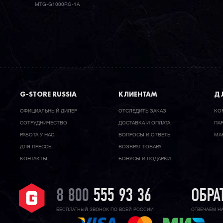
MTG-G1000RG-1A
G-STORE RUSSIA
КЛИЕНТАМ
ДЛ
ОФИЦИАЛЬНЫЙ ДИЛЕР
ОТСЛЕДИТЬ ЗАКАЗ
КО
CОТРУДНИЧЕСТВО
ДОСТАВКА И ОПЛАТА
ПА
РАБОТА У НАС
ВОПРОСЫ И ОТВЕТЫ
МА
ДЛЯ ПРЕССЫ
ВОЗВРАТ ТОВАРА
КОНТАКТЫ
БОНУСЫ И ПОДАРКИ
8 800
555 93 36
ОБРА
БЕСПЛАТНЫЙ ЗВОНОК ПО ВСЕЙ РОССИИ
ОТВЕЧАЕМ Н