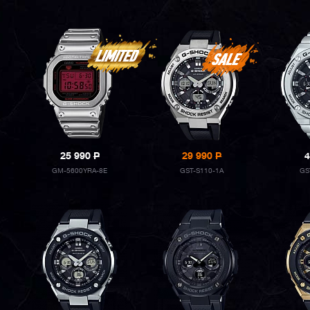
25 990
P
29 990
P
4
GM-5600YRA-8E
GST-S110-1A
GS