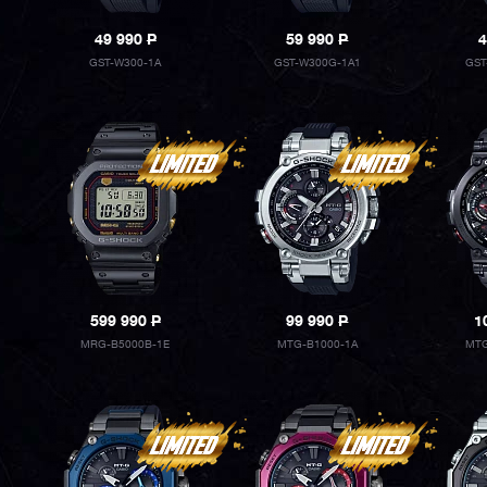
49 990
P
59 990
P
4
GST-W300-1A
GST-W300G-1A1
GST
599 990
P
99 990
P
1
MRG-B5000B-1E
MTG-B1000-1A
MTG