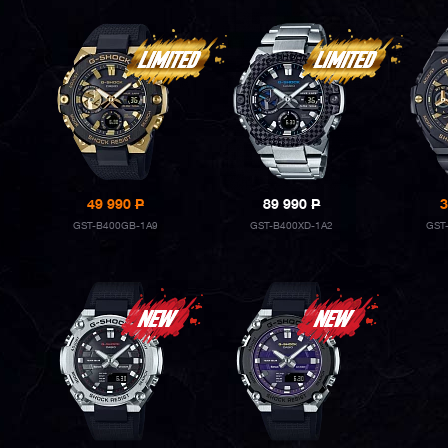
49 990
P
89 990
P
3
GST-B400GB-1A9
GST-B400XD-1A2
GST