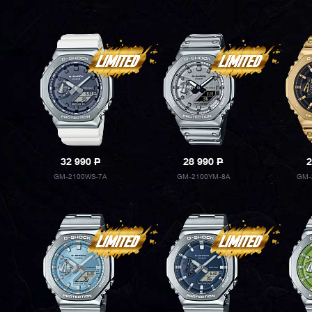
32 990
P
28 990
P
2
GM-2100WS-7A
GM-2100YM-8A
GM-