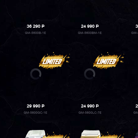
36 290
P
24 990
P
3
GM-5600B-1E
GM-5600BM-1E
GM-
29 990
P
24 990
P
2
GM-5600GC-1E
GM-5600LC-7E
GM