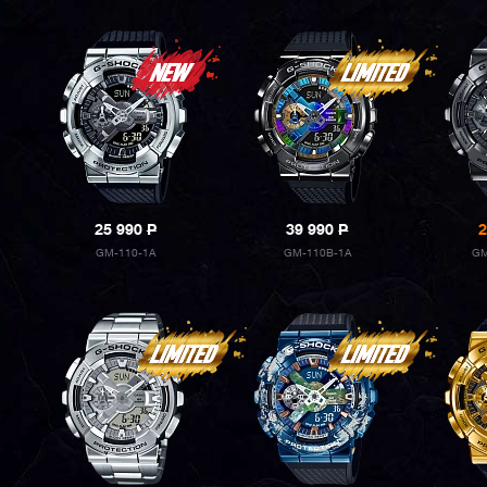
25 990
P
39 990
P
2
GM-110-1A
GM-110B-1A
GM