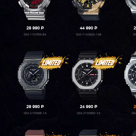
29 990
P
44 990
P
2
GM-110YRA-8A
GM-114GEM-1A9
G
29 990
P
24 990
P
2
GM-2100BB-1A
GM-2100BM-1A
GM