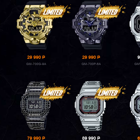
29 990
P
29 990
P
9
GM-700G-9A
GM-700P-6A
GM
79 990
P
89 990
P
6