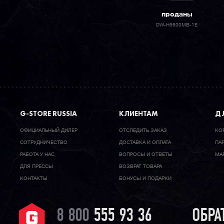
проданы
DW-H5600MB-1E
G-STORE RUSSIA
КЛИЕНТАМ
ДЛ
ОФИЦИАЛЬНЫЙ ДИЛЕР
ОТСЛЕДИТЬ ЗАКАЗ
КО
CОТРУДНИЧЕСТВО
ДОСТАВКА И ОПЛАТА
ПА
РАБОТА У НАС
ВОПРОСЫ И ОТВЕТЫ
МА
ДЛЯ ПРЕССЫ
ВОЗВРАТ ТОВАРА
КОНТАКТЫ
БОНУСЫ И ПОДАРКИ
8 800
555 93 36
ОБРА