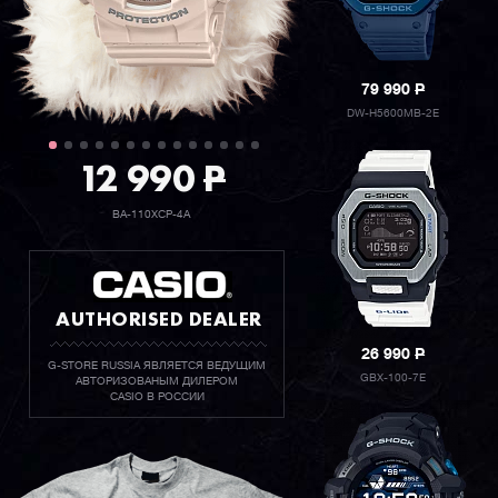
79 990
P
DW-H5600MB-2E
12 990
P
BA-110XCP-4A
AUTHORISED DEALER
26 990
P
G-STORE RUSSIA ЯВЛЯЕТСЯ ВЕДУЩИМ
GBX-100-7E
АВТОРИЗОВАНЫМ ДИЛЕРОМ
CASIO В РОССИИ