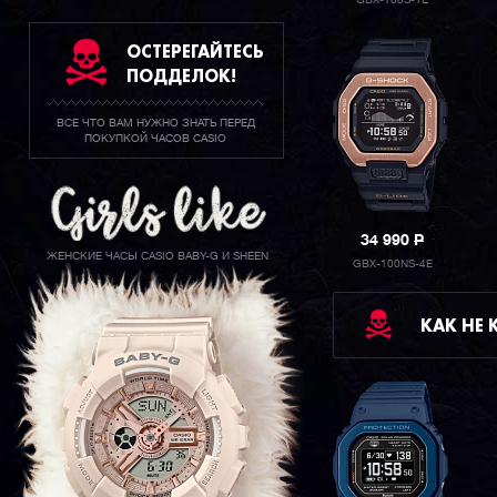
GBX-100S-1E
ОСТЕРЕГАЙТЕСЬ
ПОДДЕЛОК!
ВСЕ ЧТО ВАМ НУЖНО ЗНАТЬ ПЕРЕД
ПОКУПКОЙ ЧАСОВ CASIO
34 990
P
ЖЕНСКИЕ ЧАСЫ CASIO BABY-G И SHEEN
GBX-100NS-4E
КАК НЕ