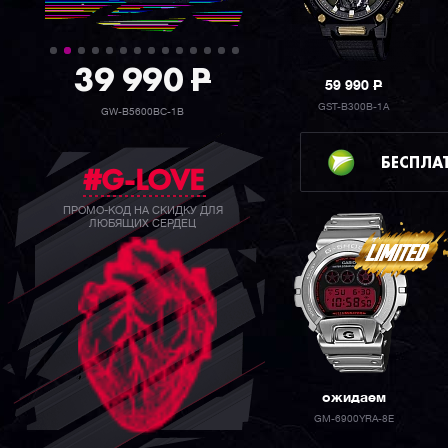
39 990
P
59 990
P
GST-B300B-1A
GW-B5600BC-1B
БЕСПЛА
#G-LOVE
ПРОМО-КОД НА СКИДКУ ДЛЯ
ЛЮБЯЩИХ СЕРДЕЦ
ожидаем
GM-6900YRA-8E