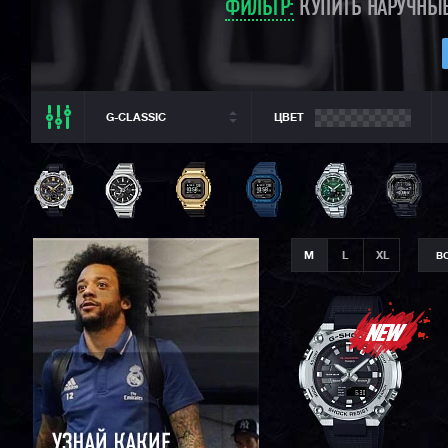
ФИЛЬТР:
КУПИТЬ НАРУЧНЫЕ
G-CLASSIC
ЦВЕТ
ВСЕ РАЗДЕЛЫ
ВСЕ CASIO
CASIO G-SHOCK
CASIO BABY-G
M
L
XL
В
CASIO PRO TREK
CASIO EDIFICE
CITIZEN
SEIKO
ORIENT