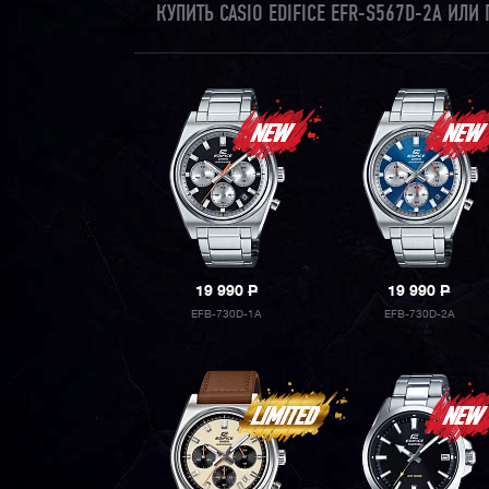
КУПИТЬ CASIO EDIFICE EFR-S567D-2A ИЛ
19 990
P
19 990
P
EFB-730D-1A
EFB-730D-2A