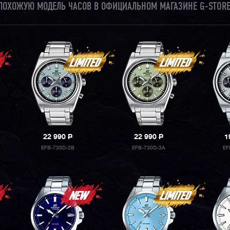
И ПОХОЖУЮ МОДЕЛЬ ЧАСОВ В ОФИЦИАЛЬНОМ МАГАЗИНЕ G-STORE
22 990
P
22 990
P
1
EFB-730D-2B
EFB-730D-3A
EF