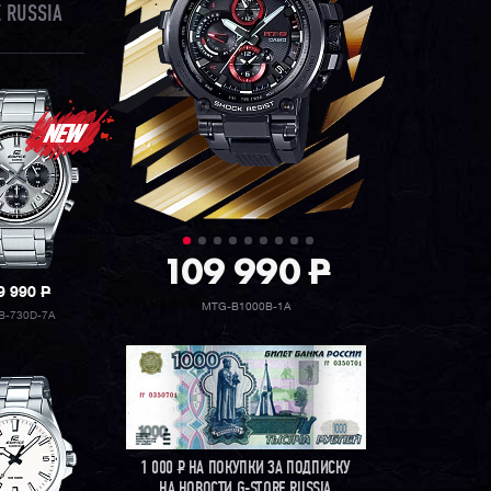
 RUSSIA
109 990
P
9 990
P
MTG-B1000B-1A
B-730D-7A
1 000
Р
НА ПОКУПКИ ЗА ПОДПИСКУ
НА НОВОСТИ G-STORE RUSSIA