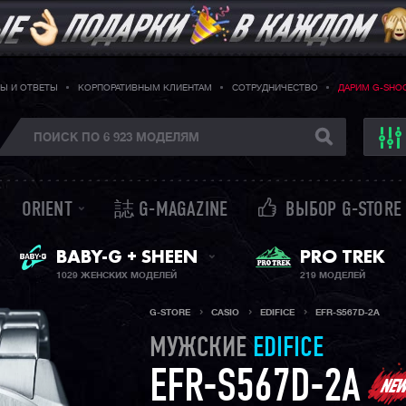
Ы И ОТВЕТЫ
КОРПОРАТИВНЫМ КЛИЕНТАМ
СОТРУДНИЧЕСТВО
ДАРИМ G-SHO
ORIENT
誌 G-MAGAZINE
ВЫБОР G-STORE
ЖЕНСКИЕ ЧАСЫ
PRO TREK
BABY-G + SHEEN
1029 ЖЕНСКИХ МОДЕЛЕЙ
219 МОДЕЛЕЙ
G-STORE
CASIO
EDIFICE
EFR-S567D-2A
МУЖСКИЕ
EDIFICE
EFR-S567D-2A