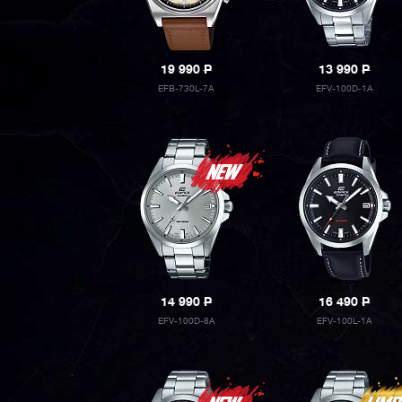
19 990
P
13 990
P
EFB-730L-7A
EFV-100D-1A
14 990
P
16 490
P
EFV-100D-8A
EFV-100L-1A