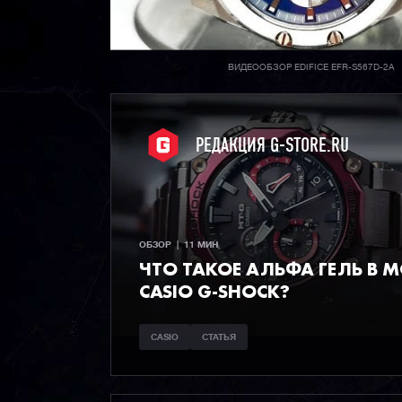
ВИДЕООБЗОР EDIFICE EFR-S567D-2A
РЕДАКЦИЯ G-STORE.RU
ОБЗОР  |  11 МИН
ЧТО ТАКОЕ АЛЬФА ГЕЛЬ В 
CASIO G-SHOCK?
CASIO
СТАТЬЯ