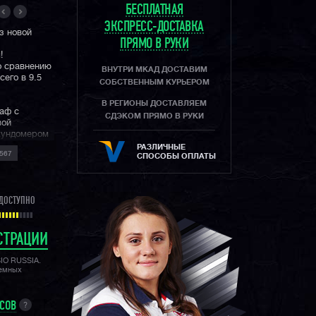
БЕСПЛАТНАЯ
ЭКСПРЕСС-ДОСТАВКА
з новой
ПРЯМО В РУКИ
!
о сравнению
ВНУТРИ МКАД ДОСТАВИМ
его в 9.5
СОБСТВЕННЫМ КУРЬЕРОМ
В РЕГИОНЫ ДОСТАВЛЯЕМ
раф с
СДЭКОМ ПРЯМО В РУКИ
вой
кундомером
 стальной
РАЗЛИЧНЫЕ
567
им
СПОСОБЫ ОПЛАТЫ
ром.
 коллекции
ДОСТУПНО
айсов.
цветками и
стве часов
 миру!
СТРАЦИИ
SIO RUSSIA.
лемных
УСОВ
?