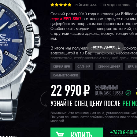
РЕЙТИНГ:
4.54
ID МОДЕЛИ: 1988
Свежий релиз 2019 года в коллекции Edifice и
серии EFR-S567
в стальном корпусе с синим
циферблатом покрытым сапфировым стеклом
Особенность модели — невероятно тонкий, п
с другими часами эдифис, корпус толщиной вс
мм.
ЧИТАТЬ ДАЛЕЕ
В итоге мы получили сверх-стильный хроног
водозащитой в 10 Бар, сапфиром, необрайто
подсветкой, отображением текущей даты, се
на 30 минут и батарейкой на 5 лет. Отличный
СЕРИЯ EFR
САПФИР
СИНИЙ ЦИФЕР
EFR-S
релиз от Casio в новом тренде Edifice к тонк
лаконичным моделям со спортивным характе
САМЫЕ ТОНКИЕ
Напоминаем, что
серия EFR
- это мидл-класс
22 990
P
Edifice и самая многочисленная линейка эдиф
ОФИЦИАЛЬНАЯ
Модели серии EFR обладают различными рас
ЦЕНА CASIO RUSSIA
дизайнами, что позволяет выбирать их в каче
на каждый день сотням тысяч людей по всему
УЗНАЙТЕ СПЕЦ ЦЕНУ ПОСЛЕ
РЕГИ
Внимание! Это официальная цена, установленная CA
Покупая дешевле, остерегайтесь подделок или проб
моделей
+7670 G-БОН
КУПИТЬ