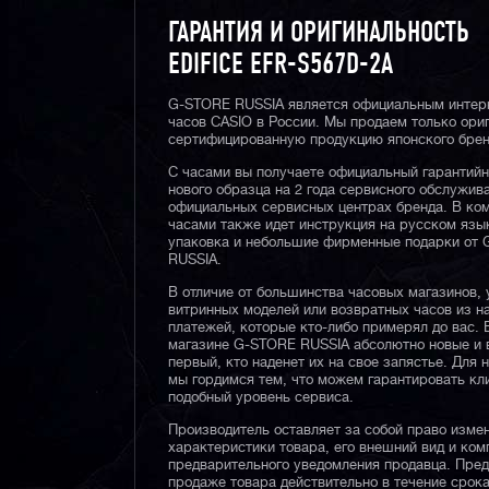
ГАРАНТИЯ И ОРИГИНАЛЬНОСТЬ
EDIFICE EFR-S567D-2A
G-STORE RUSSIA является официальным интер
часов CASIO в России. Мы продаем только ори
сертифицированную продукцию японского брен
С часами вы получаете официальный гарантий
нового образца на 2 года сервисного обслужив
официальных сервисных центрах бренда. В ком
часами также идет инструкция на русском язы
упаковка и небольшие фирменные подарки от
RUSSIA.
В отличие от большинства часовых магазинов, 
витринных моделей или возвратных часов из 
платежей, которые кто-либо примерял до вас. 
магазине G-STORE RUSSIA абсолютно новые и 
первый, кто наденет их на свое запястье. Для 
мы гордимся тем, что можем гарантировать кл
подобный уровень сервиса.
Производитель оставляет за собой право изме
характеристики товара, его внешний вид и ком
предварительного уведомления продавца. Пре
продаже товара действительно в течение срока