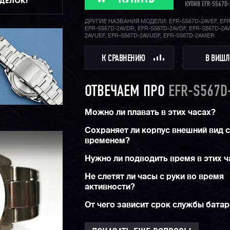
ДДЕЛОК!
КУПИВ EFR-S567D-
ДРУГИЕ НАЗВАНИЯ МОДЕЛИ: EFR-S567D-2AVEF, EFR
EFR-S567D-2AVDR, EFR-S567D-2AVDF, EFR-S567D-2AV
2AVUEF, EFR-S567D-2AVUDF, EFR-S567D-2AMER
К СРАВНЕНИЮ
В ВИШЛ
ОТВЕЧАЕМ ПРО
EFR-S567D
Можно ли плавать в этих часах?
Сохраняет ли корпус внешний вид 
временем?
Нужно ли подводить время в этих ч
Не слетят ли часы с руки во время
активности?
От чего зависит срок службы бата