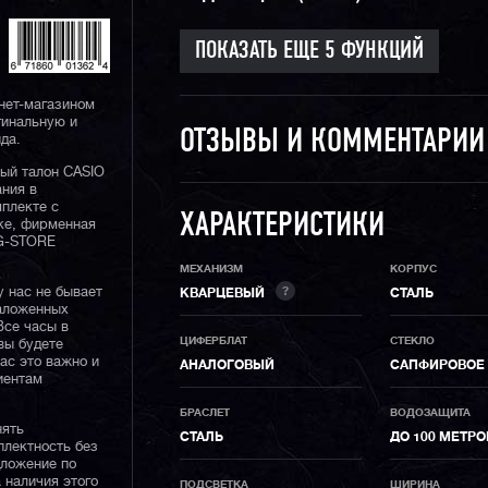
нет-магазином
гинальную и
ОТЗЫВЫ И КОММЕНТАРИ
да.
ный талон CASIO
ания в
плекте с
ХАРАКТЕРИСТИКИ
ке, фирменная
 G-STORE
МЕХАНИЗМ
КОРПУС
у нас не бывает
?
КВАРЦЕВЫЙ
СТАЛЬ
наложенных
Все часы в
ЦИФЕРБЛАТ
СТЕКЛО
вы будете
нас это важно и
АНАЛОГОВЫЙ
САПФИРОВОЕ
иентам
БРАСЛЕТ
ВОДОЗАЩИТА
нять
СТАЛЬ
ДО 100 МЕТРО
плектность без
дложение по
 наличия этого
ПОДСВЕТКА
ШИРИНА