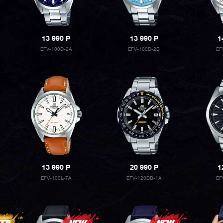
13 990
P
13 990
P
1
EFV-100D-2A
EFV-100D-2B
EF
13 990
P
20 990
P
1
EFV-100L-7A
EFV-120DB-1A
EF