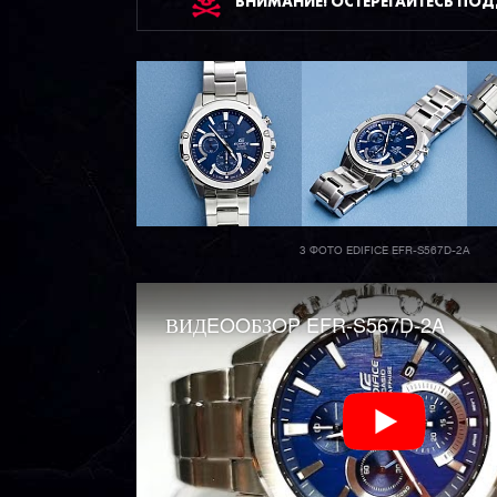
ВНИМАНИЕ! ОСТЕРЕГАЙТЕСЬ ПО
3 ФОТО EDIFICE EFR-S567D-2A
ВИДEOOБЗOP EFR-S567D-2A