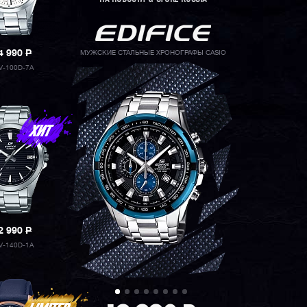
4 990
P
МУЖСКИЕ СТАЛЬНЫЕ ХРОНОГРАФЫ CASIO
V-100D-7A
2 990
P
V-140D-1A