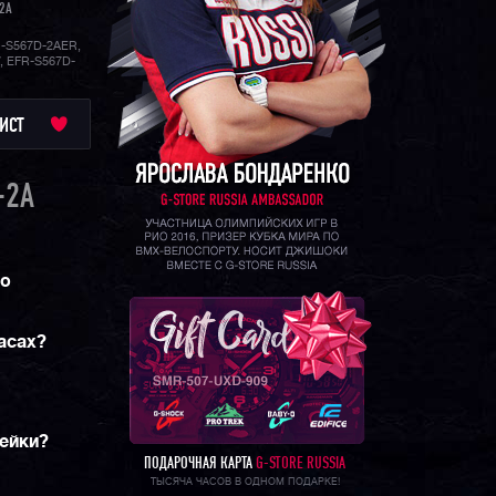
2A
-S567D-2AER,
, EFR-S567D-
ИСТ
-2A
со
асах?
рейки?
ПОДАРОЧНАЯ КАРТА
G-STORE RUSSIA
ТЫСЯЧА ЧАСОВ В ОДНОМ ПОДАРКЕ!