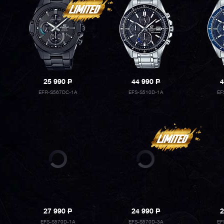
25 990
P
44 990
P
4
EFR-S567DC-1A
EFS-S510D-1A
EF
27 990
P
24 990
P
2
EFS-S570D-1A
EFS-S570D-3A
EF