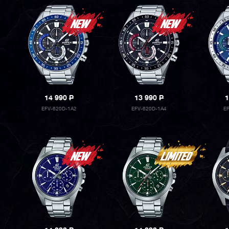
14 990
P
13 990
P
1
EFV-620D-1A2
EFV-620D-1A4
E