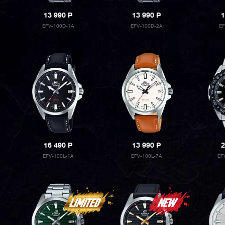
13 990
P
13 990
P
1
EFV-100D-1A
EFV-100D-2A
E
16 490
P
13 990
P
2
EFV-100L-1A
EFV-100L-7A
EF