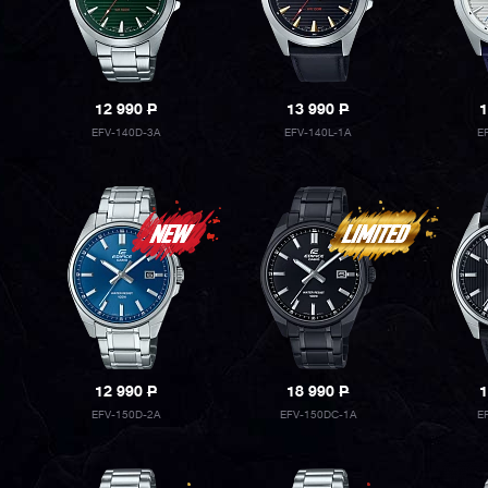
12 990
P
13 990
P
1
EFV-140D-3A
EFV-140L-1A
E
12 990
P
18 990
P
1
EFV-150D-2A
EFV-150DC-1A
E