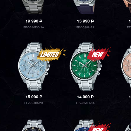
19 990
P
13 990
P
1
EFV-640DC-3A
EFV-640L-2A
EF
15 990
P
14 990
P
1
EFV-650D-2B
EFV-650D-3A
E