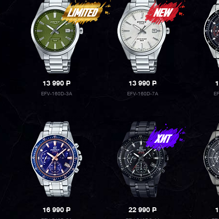
13 990
P
13 990
P
1
EFV-160D-3A
EFV-160D-7A
E
16 990
P
22 990
P
1