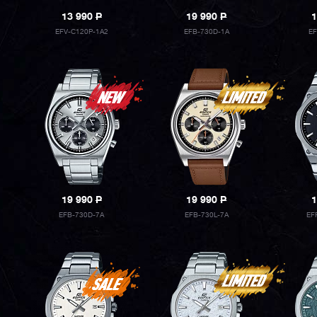
13 990
P
19 990
P
1
EFV-C120P-1A2
EFB-730D-1A
E
19 990
P
19 990
P
1
EFB-730D-7A
EFB-730L-7A
EF