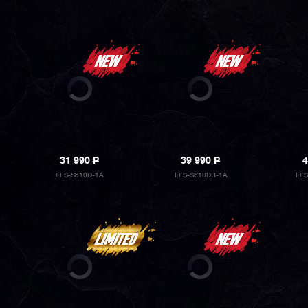
31 990
P
39 990
P
4
EFS-S610D-1A
EFS-S610DB-1A
EFS