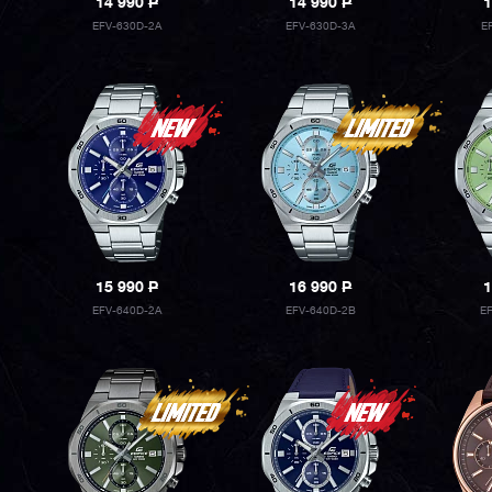
14 990
P
14 990
P
1
EFV-630D-2A
EFV-630D-3A
E
15 990
P
16 990
P
1
EFV-640D-2A
EFV-640D-2B
E