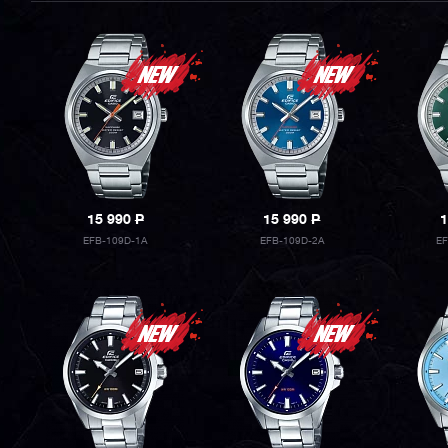
15 990
P
15 990
P
1
EFB-109D-1A
EFB-109D-2A
E