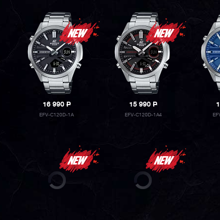
16 990
P
15 990
P
1
EFV-C120D-1A
EFV-C120D-1A4
EF