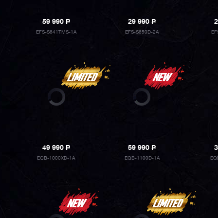
59 990
P
29 990
P
2
EFS-S641TMS-1A
EFS-S650D-2A
EF
49 990
P
59 990
P
3
EQB-1000XD-1A
EQB-1100D-1A
EQ