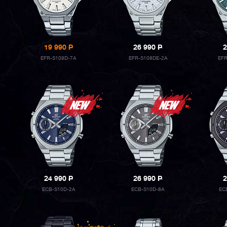
19 990
P
26 990
P
2
EFR-S108D-7A
EFR-S108DE-2A
EF
24 990
P
26 990
P
2
ECB-S10D-2A
ECB-S10D-8A
EC