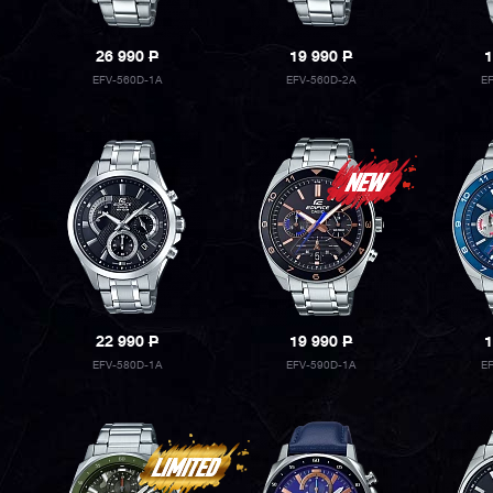
26 990
P
19 990
P
1
EFV-560D-1A
EFV-560D-2A
E
22 990
P
19 990
P
1
EFV-580D-1A
EFV-590D-1A
E