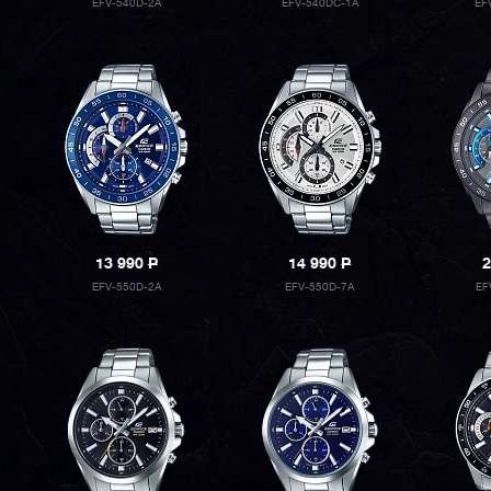
EFV-540D-2A
EFV-540DC-1A
EF
13 990
P
14 990
P
2
EFV-550D-2A
EFV-550D-7A
EF