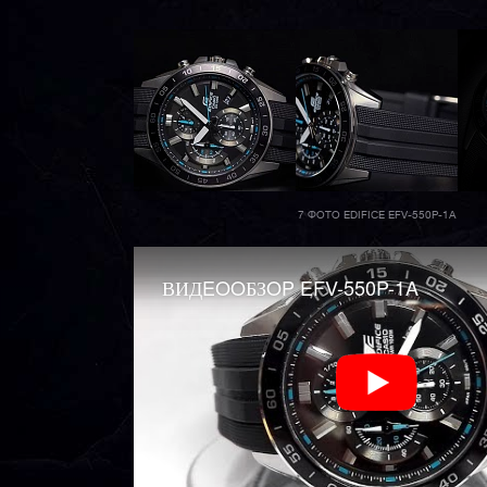
7 ФОТО EDIFICE EFV-550P-1A
ВИДEOOБЗOP EFV-550P-1A