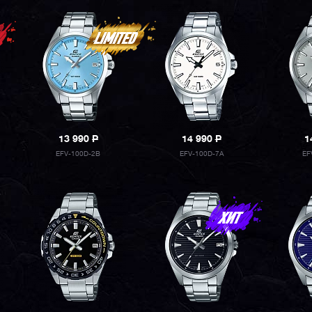
13 990
P
14 990
P
1
EFV-100D-2B
EFV-100D-7A
EF