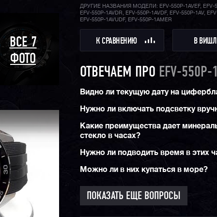
ДРУГИЕ НАЗВАНИЯ МОДЕЛИ: EFV-550P-1AVEF, EFV-5
EFV-550P-1AVDR, EFV-550P-1AVDF, EFV-550P-1AV, EFV
EFV-550P-1AVUDF, EFV-550P-1AMER
ВСЕ 7
К СРАВНЕНИЮ
В ВИШЛ
ФОТО
ОТВЕЧАЕМ ПРО
EFV-550P-
Видно ли текущую дату на цифербл
Нужно ли включать подсветку вруч
Какие преимущества дает минерал
стекло в часах?
Нужно ли подводить время в этих ч
Можно ли в них купаться в море?
ПОКАЗАТЬ ЕЩЕ ВОПРОСЫ