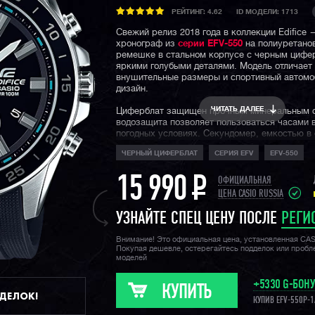
РЕЙТИНГ:
4.62
ID МОДЕЛИ: 1713
Свежий релиз 2018 года в коллекции Edifice
хронограф из
серии EFV-550
на полиуретано
ремешке в стальном корпусе с черным цифе
яркими голубыми деталями. Модель отличает
внушительные размеры и спортивный автом
дизайн.
ЧИТАТЬ ДАЛЕЕ
Циферблат защищен прочным минеральным с
водозащита позволяет пользоваться часами 
погодных условиях. Cекундомер, емкостью в 
точностью измерения до десятых долей секу
ЧЕРНЫЙ ЦИФЕРБЛАТ
СЕРИЯ EFV
EFV-550
отображает свои показатели с помощью трой
индикации: у отметки 6, 9 и 12 часов по цифе
15 990
P
ОФИЦИАЛЬНАЯ
Напоминаем, что
серия EFV
- это мидл-класс
ЦЕНА CASIO RUSSIA
Edifice в виде небольшой линейки стальных 
Модели серии EFV обладают различными рас
УЗНАЙТЕ СПЕЦ ЦЕНУ ПОСЛЕ
РЕГИ
дизайнами, что позволяет выбирать их в каче
на каждый день огромному числу людей по в
Внимание! Это официальная цена, установленная CA
Покупая дешевле, остерегайтесь подделок или проб
моделей
+5330 G-БОН
КУПИТЬ
ДДЕЛОК!
КУПИВ EFV-550P-1