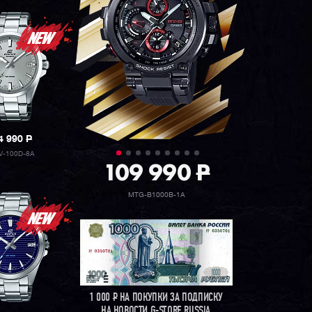
4 990
P
V-100D-8A
109 990
P
MTG-B1000B-1A
1 000
Р
НА ПОКУПКИ ЗА ПОДПИСКУ
НА НОВОСТИ G-STORE RUSSIA