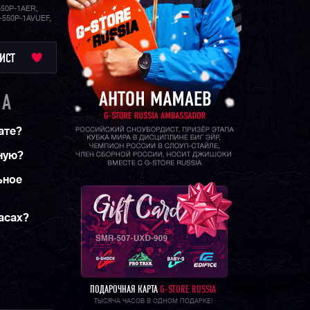
50P-1AER,
-550P-1AVUEF,
ИСТ
1A
ате?
ную?
ьное
асах?
ПОДАРОЧНАЯ КАРТА
G-STORE RUSSIA
ТЫСЯЧА ЧАСОВ В ОДНОМ ПОДАРКЕ!