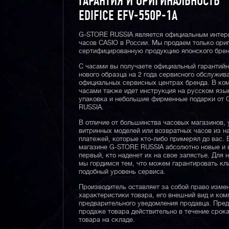
ГАРАНТИЯ И ОРИГИНАЛЬНОСТЬ
EDIFICE EFV-550P-1A
G-STORE RUSSIA является официальным интер
часов CASIO в России. Мы продаем только ори
сертифицированную продукцию японского брен
С часами вы получаете официальный гарантий
нового образца на 2 года сервисного обслужив
официальных сервисных центрах бренда. В ком
часами также идет инструкция на русском язы
упаковка и небольшие фирменные подарки от
RUSSIA.
В отличие от большинства часовых магазинов, 
витринных моделей или возвратных часов из 
платежей, которые кто-либо примерял до вас. 
магазине G-STORE RUSSIA абсолютно новые и 
первый, кто наденет их на свое запястье. Для 
мы гордимся тем, что можем гарантировать кл
подобный уровень сервиса.
Производитель оставляет за собой право изме
характеристики товара, его внешний вид и ком
предварительного уведомления продавца. Пре
продаже товара действительно в течение срока
товара на складе.