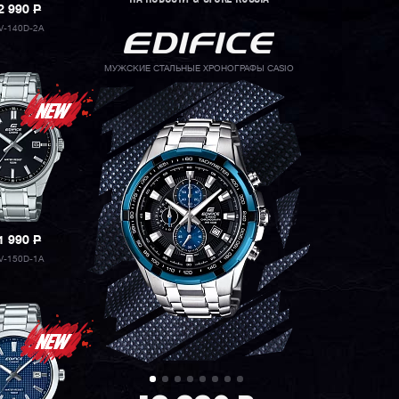
2 990
P
V-140D-2A
МУЖСКИЕ СТАЛЬНЫЕ ХРОНОГРАФЫ CASIO
1 990
P
V-150D-1A