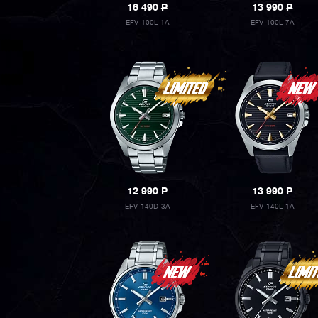
16 490
P
13 990
P
EFV-100L-1A
EFV-100L-7A
12 990
P
13 990
P
EFV-140D-3A
EFV-140L-1A