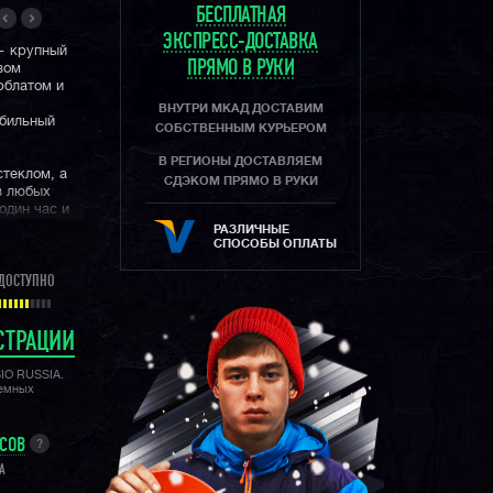
БЕСПЛАТНАЯ
ЭКСПРЕСС-ДОСТАВКА
 — крупный
ПРЯМО В РУКИ
вом
рблатом и
ВНУТРИ МКАД ДОСТАВИМ
обильный
СОБСТВЕННЫМ КУРЬЕРОМ
В РЕГИОНЫ ДОСТАВЛЯЕМ
теклом, а
СДЭКОМ ПРЯМО В РУКИ
в любых
один час и
нды,
РАЗЛИЧНЫЕ
ной
СПОСОБЫ ОПЛАТЫ
рблату.
ДОСТУПНО
 коллекции
хронографов.
цветками и
СТРАЦИИ
стве часов
сему миру!
SIO RUSSIA.
лемных
УСОВ
?
A