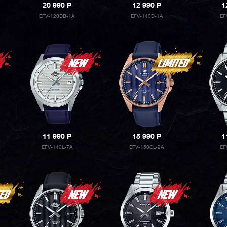
20 990
P
12 990
P
1
EFV-120DB-1A
EFV-140D-1A
EF
11 990
P
15 990
P
1
EFV-140L-7A
EFV-150CL-2A
EF