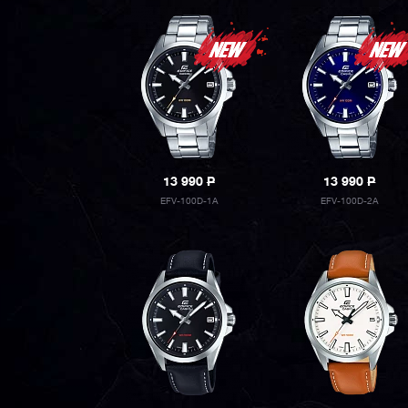
13 990
P
13 990
P
EFV-100D-1A
EFV-100D-2A