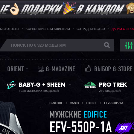
Ы И ОТВЕТЫ
КОРПОРАТИВНЫМ КЛИЕНТАМ
СОТРУДНИЧЕСТВО
ДАРИМ G-SHO
ORIENT
誌 G-MAGAZINE
ВЫБОР G-STORE
ЖЕНСКИЕ ЧАСЫ
PRO TREK
BABY-G + SHEEN
1025 ЖЕНСКИХ МОДЕЛЕЙ
219 МОДЕЛЕЙ
G-STORE
CASIO
EDIFICE
EFV-550P-1A
МУЖСКИЕ
EDIFICE
EFV-550P-1A