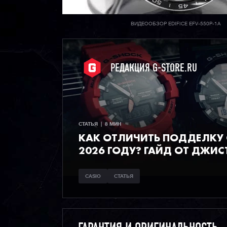
ВИДЕООБЗОР EDIFICE EFV-550P-1A
РЕДАКЦИЯ G-STORE.RU
СТАТЬЯ  |  8 МИН
КАК ОТЛИЧИТЬ ПОДДЕЛКУ C
2026 ГОДУ? ГАЙД ОТ ДЖИС
CASIO
СТАТЬЯ