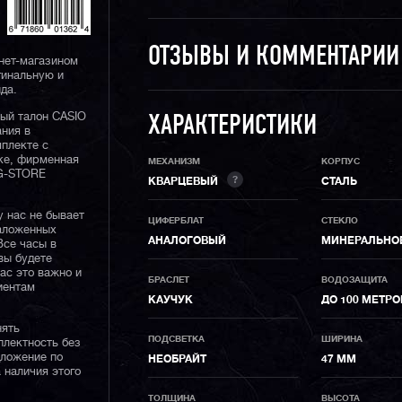
ОТЗЫВЫ И КОММЕНТАРИ
нет-магазином
гинальную и
да.
ный талон CASIO
ХАРАКТЕРИСТИКИ
ания в
плекте с
ке, фирменная
МЕХАНИЗМ
КОРПУС
 G-STORE
?
КВАРЦЕВЫЙ
СТАЛЬ
у нас не бывает
ЦИФЕРБЛАТ
СТЕКЛО
наложенных
АНАЛОГОВЫЙ
МИНЕРАЛЬНО
Все часы в
вы будете
нас это важно и
БРАСЛЕТ
ВОДОЗАЩИТА
иентам
КАУЧУК
ДО 100 МЕТРО
нять
ПОДСВЕТКА
ШИРИНА
плектность без
дложение по
НЕОБРАЙТ
47 ММ
 наличия этого
ТОЛЩИНА
ВЫСОТА