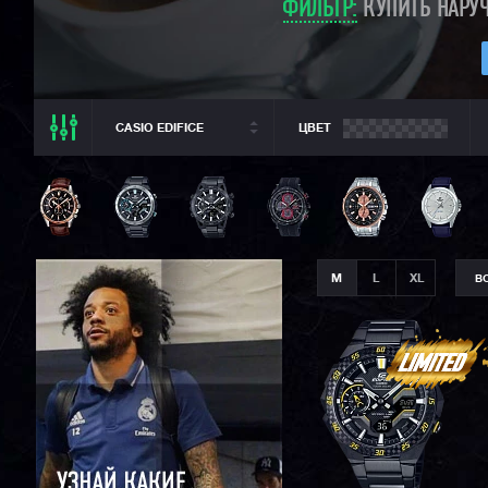
ФИЛЬТР:
КУПИТЬ НАРУЧ
CASIO EDIFICE
ЦВЕТ
ВСЕ РАЗДЕЛЫ
CASIO EDIFICE
ВСЕ CASIO
CASIO G-SHOCK
M
L
XL
В
CASIO BABY-G
CASIO PRO TREK
CITIZEN
SEIKO
ORIENT