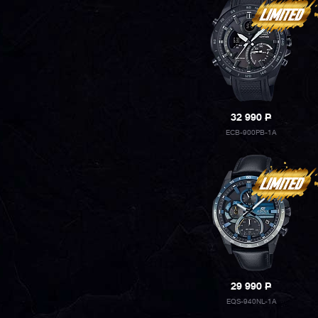
32 990
P
ECB-900PB-1A
29 990
P
EQS-940NL-1A