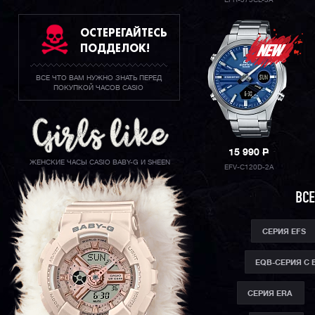
EFR-575CL-3A
ОСТЕРЕГАЙТЕСЬ
ПОДДЕЛОК!
ВСЕ ЧТО ВАМ НУЖНО ЗНАТЬ ПЕРЕД
ПОКУПКОЙ ЧАСОВ CASIO
15 990
P
ЖЕНСКИЕ ЧАСЫ CASIO BABY-G И SHEEN
EFV-C120D-2A
ВСЕ
СЕРИЯ EFS
EQB-СЕРИЯ С
СЕРИЯ ERA