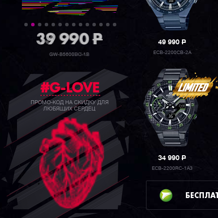
39 990
P
49 990
P
ECB-2200CB-2A
GW-B5600BC-1B
#G-LOVE
ПРОМО-КОД НА СКИДКУ ДЛЯ
ЛЮБЯЩИХ СЕРДЕЦ
34 990
P
ECB-2200RC-1A3
БЕСПЛА