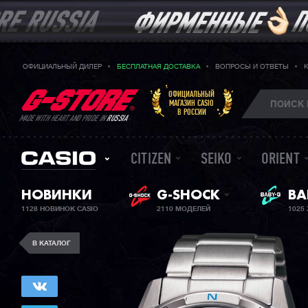
ОФИЦИАЛЬНЫЙ ДИЛЕР
БЕСПЛАТНАЯ ДОСТАВКА
ВОПРОСЫ И ОТВЕТЫ
ОФИЦИАЛЬНЫЙ
МАГАЗИН CASIO
В РОССИИ
MADE WITH HEART AND PRIDE IN
RUSSIA
CITIZEN
SEIKO
ORIENT
НОВИНКИ
G-SHOCK
BA
ЖЕ
1128 НОВИНОК CASIO
2110 МОДЕЛЕЙ
1025
В КАТАЛОГ