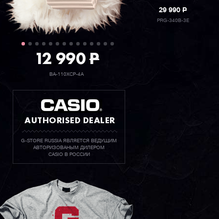
29 990
P
PRG-340B-3E
12 990
P
BA-110XCP-4A
AUTHORISED DEALER
G-STORE RUSSIA ЯВЛЯЕТСЯ ВЕДУЩИМ
АВТОРИЗОВАНЫМ ДИЛЕРОМ
CASIO В РОССИИ