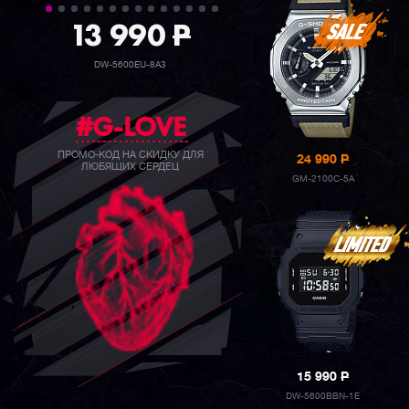
39 990
P
GW-B5600BC-1B
#G-LOVE
ПРОМО-КОД НА СКИДКУ ДЛЯ
24 990
P
ЛЮБЯЩИХ СЕРДЕЦ
GM-2100C-5A
15 990
P
DW-5600BBN-1E