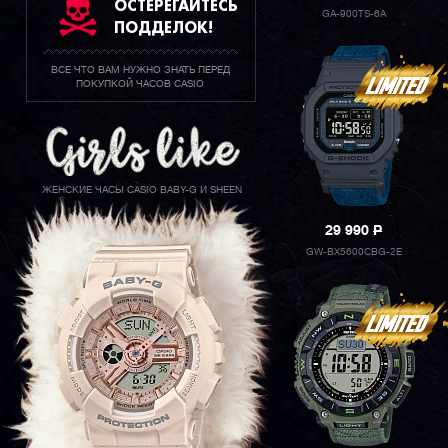
ОСТЕРЕГАЙТЕСЬ
GA-900TS-6A
ПОДДЕЛОК!
ВСЕ ЧТО ВАМ НУЖНО ЗНАТЬ ПЕРЕД
ПОКУПКОЙ ЧАСОВ CASIO
ЖЕНСКИЕ ЧАСЫ CASIO BABY-G И SHEEN
29 990
P
GW-BX5600CBG-2E