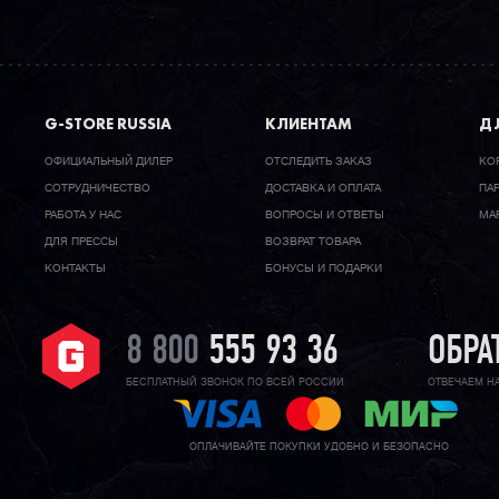
G-STORE RUSSIA
КЛИЕНТАМ
ДЛ
ОФИЦИАЛЬНЫЙ ДИЛЕР
ОТСЛЕДИТЬ ЗАКАЗ
КО
CОТРУДНИЧЕСТВО
ДОСТАВКА И ОПЛАТА
ПА
РАБОТА У НАС
ВОПРОСЫ И ОТВЕТЫ
МА
ДЛЯ ПРЕССЫ
ВОЗВРАТ ТОВАРА
КОНТАКТЫ
БОНУСЫ И ПОДАРКИ
8 800
555 93 36
ОБРА
БЕСПЛАТНЫЙ ЗВОНОК ПО ВСЕЙ РОССИИ
ОТВЕЧАЕМ Н
ОПЛАЧИВАЙТЕ ПОКУПКИ УДОБНО И БЕЗОПАСНО