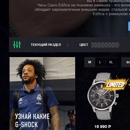
Вы в самом правильном 
Часы Casio Edifice на тканевом ремешке - это вел
обладает харизматичным внешним видом: стальной к
Edifice с ремешком
ТЕКУЩИЙ РАЗДЕЛ
ЦВЕТ
ТЕКУЩИЙ РАЗДЕЛ
M
L
XL
В
ВСЕ CASIO
CASIO G-SHOCK
CASIO BABY-G
CASIO PRO TREK
CASIO EDIFICE
CITIZEN
SEIKO
16 990
P
ORIENT