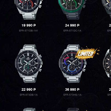
19 990
P
24 990
P
2
EFR-571DB-1A1
EFR-571DC-1A
EF
22 990
P
36 990
P
2
EFR-573DB-1A
EFR-573HG-1A
EF