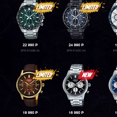
22 990
P
24 990
P
1
EFR-574DB-3A
EFR-574DC-2A
EF
19 990
P
16 990
P
1