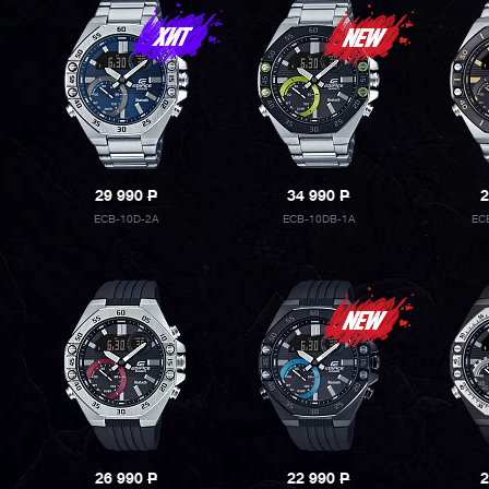
29 990
P
34 990
P
2
ECB-10D-2A
ECB-10DB-1A
EC
26 990
P
22 990
P
2