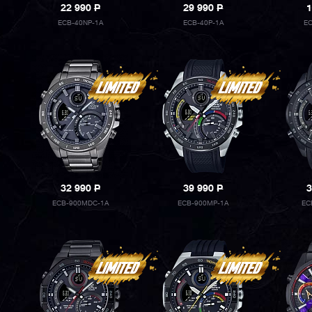
22 990
P
29 990
P
1
ECB-40NP-1A
ECB-40P-1A
EC
32 990
P
39 990
P
3
ECB-900MDC-1A
ECB-900MP-1A
EC