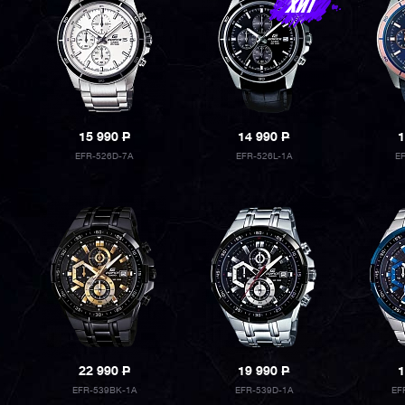
15 990
P
14 990
P
1
EFR-526D-7A
EFR-526L-1A
E
22 990
P
19 990
P
1
EFR-539BK-1A
EFR-539D-1A
EF