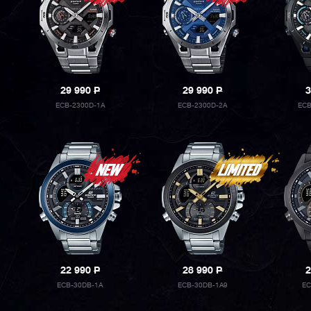
29 990
P
29 990
P
3
ECB-2300D-1A
ECB-2300D-2A
ECB
22 990
P
28 990
P
2
ECB-30DB-1A
ECB-30DB-1A9
EC