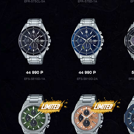
EFR-575CL-5A
EFR-575D-1A
E
44 990
P
44 990
P
5
EFS-S510D-1A
EFS-S510D-2A
EF