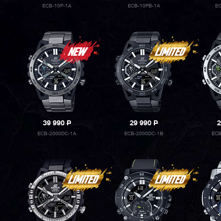
ECB-10P-1A
ECB-10PB-1A
E
39 990
P
29 990
P
2
ECB-2000DC-1A
ECB-2000DC-1B
ECB