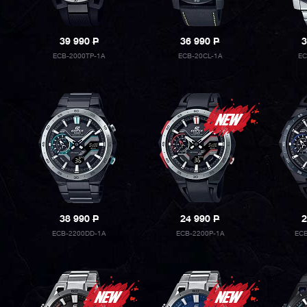
39 990
P
36 990
P
3
ECB-2000TP-1A
ECB-20CL-1A
EC
38 990
P
24 990
P
2
ECB-2200DD-1A
ECB-2200P-1A
ECB