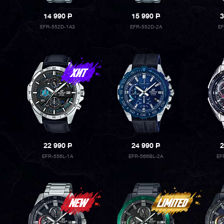
14 990
P
15 990
P
3
EFR-552D-1A3
EFR-552D-2A
E
22 990
P
24 990
P
2
EFR-556L-1A
EFR-566BL-2A
EF