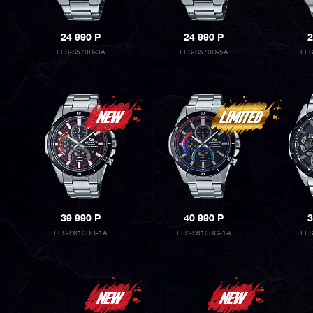
24 990
P
24 990
P
2
EFS-S570D-3A
EFS-S570D-5A
EF
39 990
P
40 990
P
3
EFS-S610DB-1A
EFS-S610HG-1A
EF