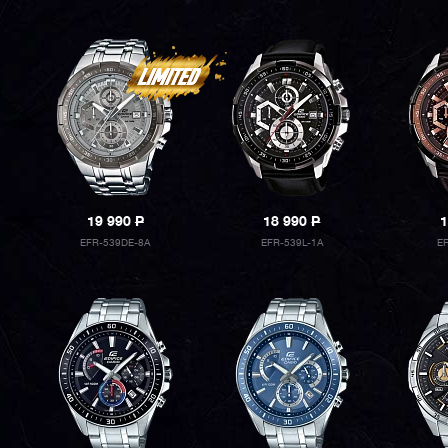
19 990
P
18 990
P
1
EFR-539DE-8A
EFR-539L-1A
E