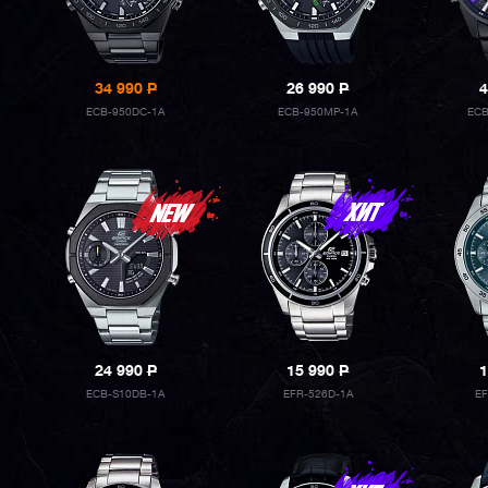
34 990
P
26 990
P
4
ECB-950DC-1A
ECB-950MP-1A
ECB
24 990
P
15 990
P
1
ECB-S10DB-1A
EFR-526D-1A
E