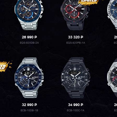
26 990
P
33 320
P
2
EQS-920DB-2A
EQS-920PB-1A
EC
32 990
P
34 990
P
2
ECB-10DB-1B
ECB-10DC-1A
E