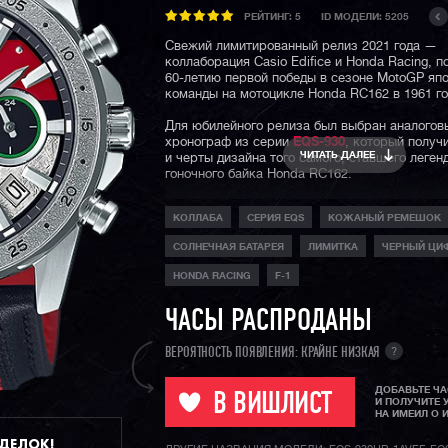
РЕЙТИНГ:
5
ID МОДЕЛИ: 5205
Свежий лимитированный релиз 2021 года —
коллаборация Casio Edifice и Honda Racing, 
60-летию первой победы в сезоне MotoGP яп
команды на мотоцикле Honda RC162 в 1961 го
Для юбилейного релиза был выбран аналогов
хронограф из серии
EQS-930
, который получ
ЧИТАТЬ ДАЛЕЕ
и черты дизайна того самого, ставшего леге
гоночного байка Honda RC162.
Модель выполнена на кожаном ремешке, кот
КОЛЛАБА
СЕРИЯ EQS
КОЖАНЫЙ РЕМЕШОК
окунает нас в атмосферу мотогонок середин
века, когда гонщики гонялись в кожаных кос
СОЛНЕЧНАЯ БАТАРЕЯ
ЛИМИТКА
ЧЕРНЫЙ ЦИ
имеет броскую нашивку с красным логотипом
HONDA RACING
F-1
Циферблат часов защищен прочным минера
стеклом, а водозащита в 100 метров позволя
ЧАСЫ РАСПРОДАНЫ
пользоваться часами в любых погодных усло
Cекундомер, емкостью в 10 минут и точност
измерения до одной секунды, отображает св
?
ВЕРОЯТНОСТЬ ПОЯВЛЕНИЯ: КРАЙНЕ НИЗКАЯ
показатели с помощью двойной индикации: у 
9 часов по циферблату.
ДОБАВЬТЕ Ч
В ВИШЛИСТ
И ПОЛУЧИТЕ 
Напоминаем, что
серия EQS
— это небольшая
НА ИМЕИЛ О 
коллекции Edifice, в которой вы сможете най
ДДЕЛОК!
часы с технологией Tough Solar - питанием от