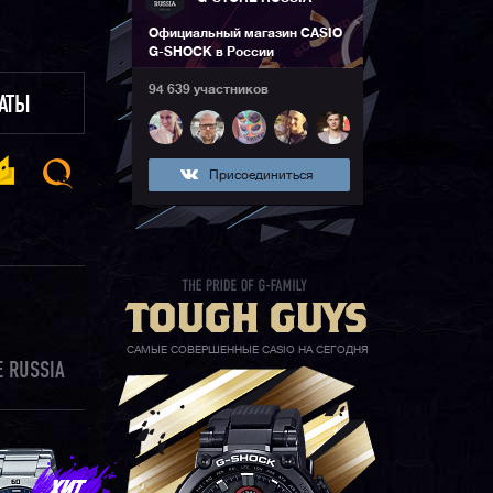
Официальный магазин CASIO
G-SHOCK в России
94 639 участников
ЛАТЫ
Присоединиться
САМЫЕ СОВЕРШЕННЫЕ CASIO НА СЕГОДНЯ
 RUSSIA