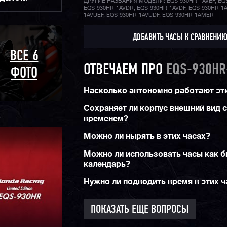
ДРУГИЕ НАЗВАНИЯ МОДЕЛИ: EQS-930HR-1AVEF, EQS
энергии. Модели серии EQS, помимо своей в
EQS-930HR-1AVDR, EQS-930HR-1AVDF, EQS-930HR-1A
начинки, обладают отличным современным ди
1AVUEF, EQS-930HR-1AVUDF, EQS-930HR-1AMER
обеспечивает огромную популярность серии 
огромного количества людей по всему миру!
ДОБАВИТЬ ЧАСЫ К СРАВНЕНИ
ВСЕ 6
ОТВЕЧАЕМ ПРО
EQS-930HR
ФОТО
Насколько автономно работают эт
Сохраняет ли корпус внешний вид 
временем?
Можно ли нырять в этих часах?
Можно ли использовать часы как 
календарь?
Нужно ли подводить время в этих ч
ПОКАЗАТЬ ЕЩЕ ВОПРОСЫ