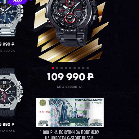
9 990
P
B-10D-2A
109 990
P
MTG-B1000B-1A
6 990
P
CB-10P-1A
1 000
Р
НА ПОКУПКИ ЗА ПОДПИСКУ
НА НОВОСТИ G-STORE RUSSIA