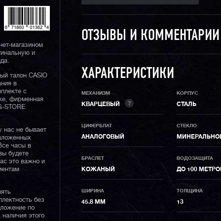
ОТЗЫВЫ И КОММЕНТАРИ
нет-магазином
гинальную и
да.
ХАРАКТЕРИСТИКИ
ный талон CASIO
ания в
плекте с
МЕХАНИЗМ
КОРПУС
ке, фирменная
?
КВАРЦЕВЫЙ
СТАЛЬ
 G-STORE
ЦИФЕРБЛАТ
СТЕКЛО
у нас не бывает
АНАЛОГОВЫЙ
МИНЕРАЛЬНО
наложенных
Все часы в
вы будете
БРАСЛЕТ
ВОДОЗАЩИТА
нас это важно и
иентам
КОЖАНЫЙ
ДО 100 МЕТРО
ШИРИНА
ТОЛЩИНА
нять
плектность без
45.8 ММ
13
дложение по
 наличия этого