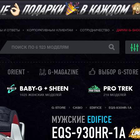
Ы И ОТВЕТЫ
КОРПОРАТИВНЫМ КЛИЕНТАМ
СОТРУДНИЧЕСТВО
ДАРИМ G-SHO
ORIENT
誌 G-MAGAZINE
ВЫБОР G-STORE
ЖЕНСКИЕ ЧАСЫ
PRO TREK
BABY-G + SHEEN
1025 ЖЕНСКИХ МОДЕЛЕЙ
219 МОДЕЛЕЙ
G-STORE
CASIO
EDIFICE
EQS-930HR-1A
МУЖСКИЕ
EDIFICE
EQS-930HR-1A