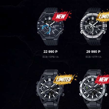
22 990
P
29 990
P
ECB-10PB-1A
ECB-10TP-1A