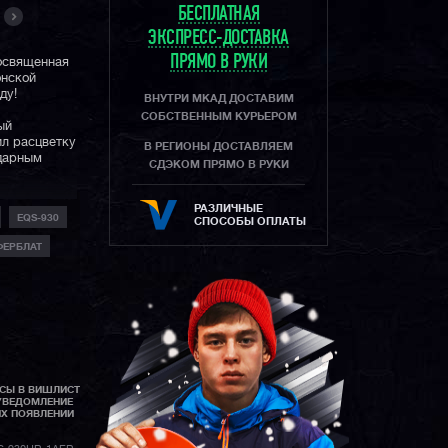
БЕСПЛАТНАЯ
ЭКСПРЕСС-ДОСТАВКА
ПРЯМО В РУКИ
посвященная
онской
ду!
ВНУТРИ МКАД ДОСТАВИМ
СОБСТВЕННЫМ КУРЬЕРОМ
ый
ил расцветку
В РЕГИОНЫ ДОСТАВЛЯЕМ
ндарным
СДЭКОМ ПРЯМО В РУКИ
орый
РАЗЛИЧНЫЕ
EQS-930
ы прошлого
СПОСОБЫ ОПЛАТЫ
тюмах и
ФЕРБЛАТ
 бренда.
льным
ет
виях.
ью
ои
отметки 6 и
АСЫ В ВИШЛИСТ
УВЕДОМЛЕНИЕ
 серия в
ИХ ПОЯВЛЕНИИ
ти стальные
 солнечной