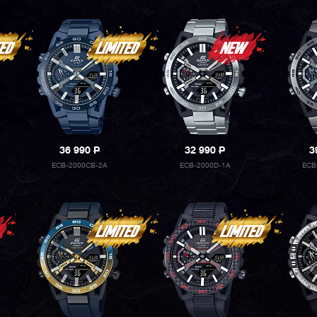
36 990
P
32 990
P
3
ECB-2000CB-2A
ECB-2000D-1A
ECB