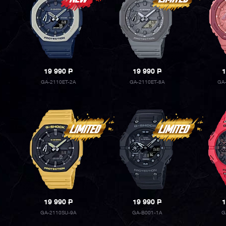
19 990
P
19 990
P
1
GA-2110ET-2A
GA-2110ET-8A
GA
19 990
P
19 990
P
1
GA-2110SU-9A
GA-B001-1A
G