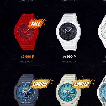
GA-2100-1A2
GA-2100-1A3
G
12 990
P
14 990
P
1
GA-2100-4A
GA-2100-7A
G