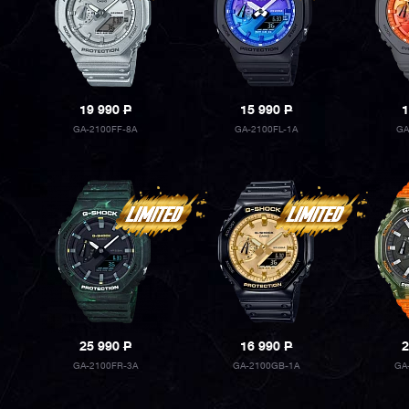
19 990
P
15 990
P
1
GA-2100FF-8A
GA-2100FL-1A
GA
25 990
P
16 990
P
2
GA-2100FR-3A
GA-2100GB-1A
GA