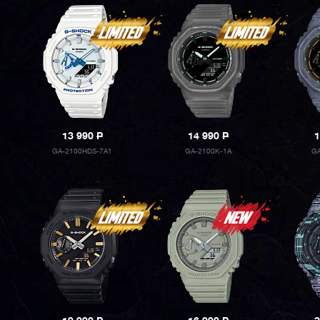
13 990
P
14 990
P
1
GA-2100HDS-7A1
GA-2100K-1A
GA