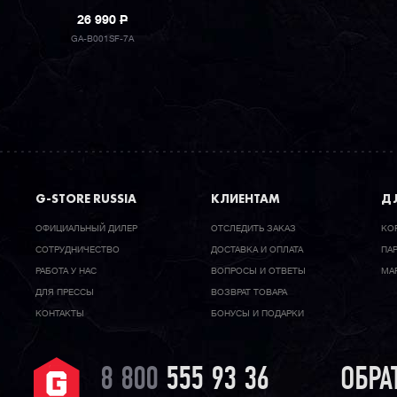
26 990
P
GA-B001SF-7A
G-STORE RUSSIA
КЛИЕНТАМ
ДЛ
ОФИЦИАЛЬНЫЙ ДИЛЕР
ОТСЛЕДИТЬ ЗАКАЗ
КО
CОТРУДНИЧЕСТВО
ДОСТАВКА И ОПЛАТА
ПА
РАБОТА У НАС
ВОПРОСЫ И ОТВЕТЫ
МА
ДЛЯ ПРЕССЫ
ВОЗВРАТ ТОВАРА
КОНТАКТЫ
БОНУСЫ И ПОДАРКИ
8 800
555 93 36
ОБРА