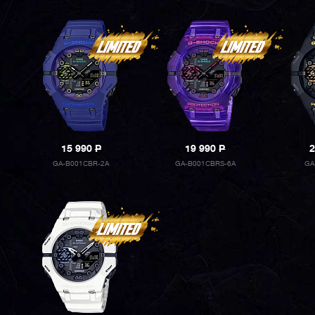
15 990
P
19 990
P
2
GA-B001CBR-2A
GA-B001CBRS-6A
GA