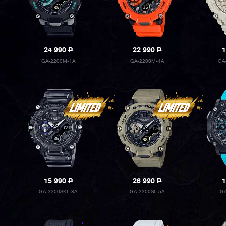
24 990
P
22 990
P
1
GA-2200M-1A
GA-2200M-4A
GA
15 990
P
26 990
P
1
GA-2200SKL-8A
GA-2200SL-5A
G