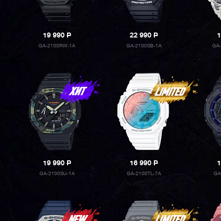
19 990
P
22 990
P
1
GA-2100RW-1A
GA-2100SB-1A
GA-
19 990
P
16 990
P
1
GA-2100SU-1A
GA-2100TL-7A
GA