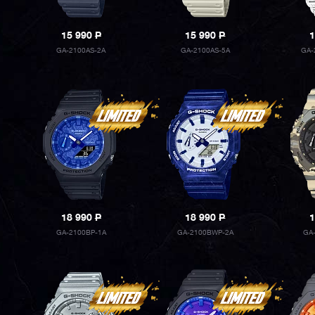
15 990
P
15 990
P
1
GA-2100AS-2A
GA-2100AS-5A
GA-
18 990
P
18 990
P
1
GA-2100BP-1A
GA-2100BWP-2A
GA