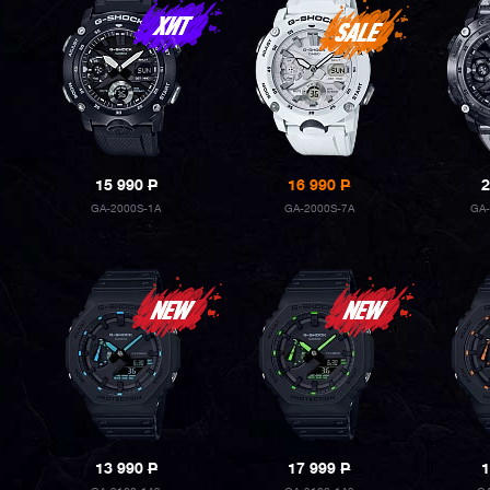
15 990
P
16 990
P
2
GA-2000S-1A
GA-2000S-7A
GA-
13 990
P
17 999
P
1