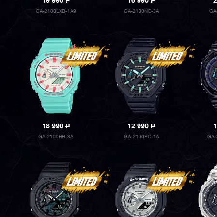
19 990
P
16 990
P
2
GA-2100LXB-1A9
GA-2100NC-3A
GA
18 990
P
12 990
P
1
GA-2100RB-3A
GA-2100RC-1A
GA-