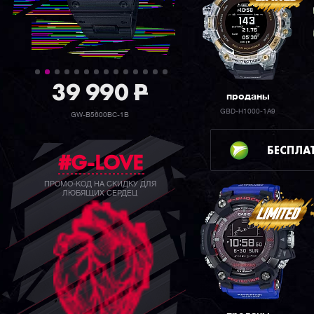
39 990
P
проданы
GBD-H1000-1A9
GW-B5600BC-1B
БЕСПЛА
#G-LOVE
ПРОМО-КОД НА СКИДКУ ДЛЯ
ЛЮБЯЩИХ СЕРДЕЦ