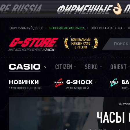
ОФИЦИАЛЬНЫЙ ДИЛЕР
БЕСПЛАТНАЯ ДОСТАВКА
ВОПРОСЫ И ОТВЕТЫ
ОФИЦИАЛЬНЫЙ
МАГАЗИН CASIO
В РОССИИ
MADE WITH HEART AND PRIDE IN
RUSSIA
CITIZEN
SEIKO
ORIENT
НОВИНКИ
G-SHOCK
ЖЕ
BA
1129 НОВИНОК CASIO
2110 МОДЕЛЕЙ
1025
G-STO
ЧАСЫ 