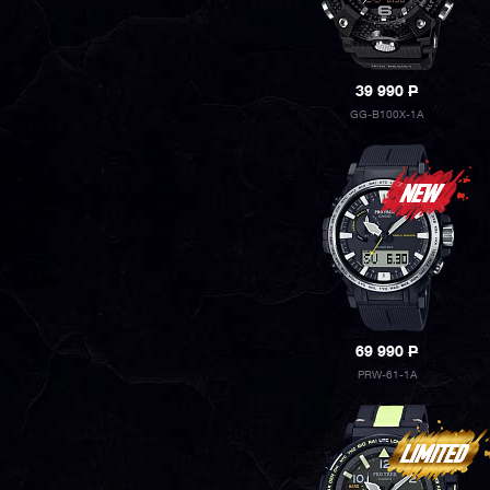
39 990
P
GG-B100X-1A
69 990
P
PRW-61-1A