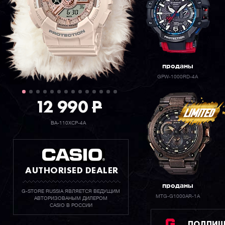
проданы
GPW-1000RD-4A
12 990
P
BA-110XCP-4A
AUTHORISED DEALER
проданы
G-STORE RUSSIA ЯВЛЯЕТСЯ ВЕДУЩИМ
MTG-G1000AR-1A
АВТОРИЗОВАНЫМ ДИЛЕРОМ
CASIO В РОССИИ
ПОДПИШИ