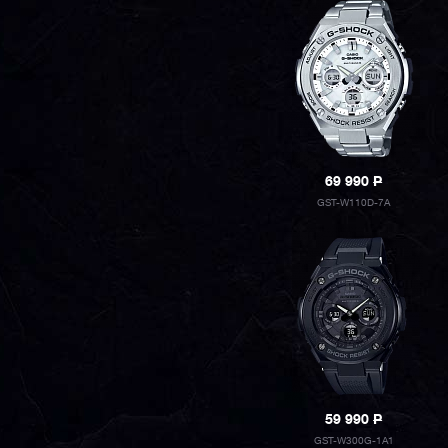
69 990
P
GST-W110D-7A
59 990
P
GST-W300G-1A1