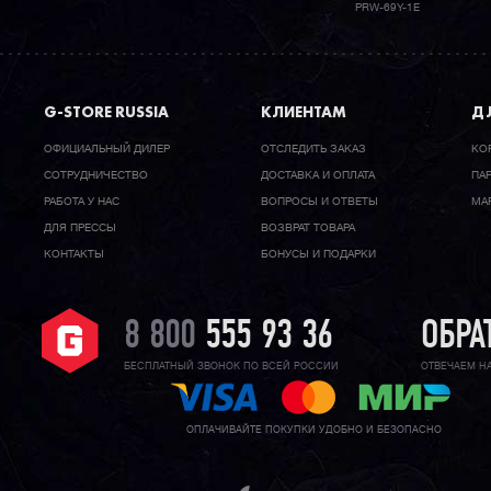
PRW-69Y-1E
G-STORE RUSSIA
КЛИЕНТАМ
ДЛ
ОФИЦИАЛЬНЫЙ ДИЛЕР
ОТСЛЕДИТЬ ЗАКАЗ
КО
CОТРУДНИЧЕСТВО
ДОСТАВКА И ОПЛАТА
ПА
РАБОТА У НАС
ВОПРОСЫ И ОТВЕТЫ
МА
ДЛЯ ПРЕССЫ
ВОЗВРАТ ТОВАРА
КОНТАКТЫ
БОНУСЫ И ПОДАРКИ
8 800
555 93 36
ОБРА
БЕСПЛАТНЫЙ ЗВОНОК ПО ВСЕЙ РОССИИ
ОТВЕЧАЕМ Н
ОПЛАЧИВАЙТЕ ПОКУПКИ УДОБНО И БЕЗОПАСНО