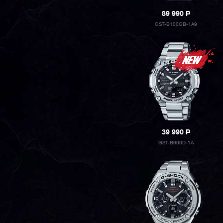
89 990
P
GST-B100GB-1A9
39 990
P
GST-B600D-1A