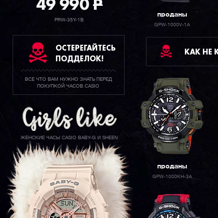
49 990
P
проданы
PRW-35Y-1B
GPW-1000V-1A
ОСТЕРЕГАЙТЕСЬ
КАК НЕ
ПОДДЕЛОК!
ВСЕ ЧТО ВАМ НУЖНО ЗНАТЬ ПЕРЕД
ПОКУПКОЙ ЧАСОВ CASIO
ЖЕНСКИЕ ЧАСЫ CASIO BABY-G И SHEEN
проданы
GPW-1000KH-3A