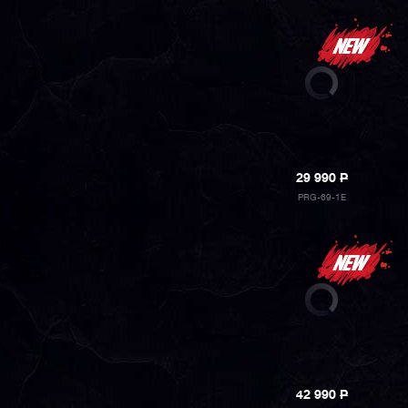
29 990
P
PRG-69-1E
42 990
P