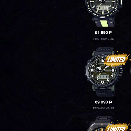
51 990
P
PRG-650YL-3E
69 990
P
PRG-601YB-3E