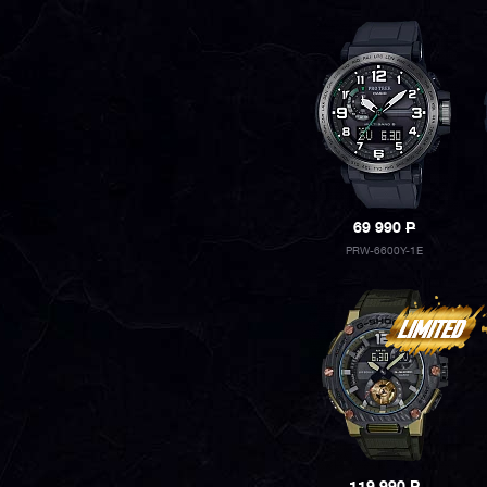
69 990
P
PRW-6600Y-1E