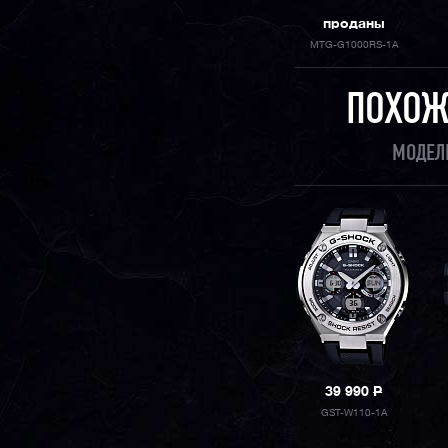
проданы
MTG-G1000RS-1A
ПОХОЖ
МОДЕЛ
39 990
P
GST-W110-1A