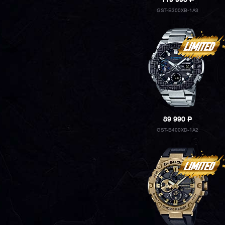
119 990
P
GST-B300XB-1A3
89 990
P
GST-B400XD-1A2