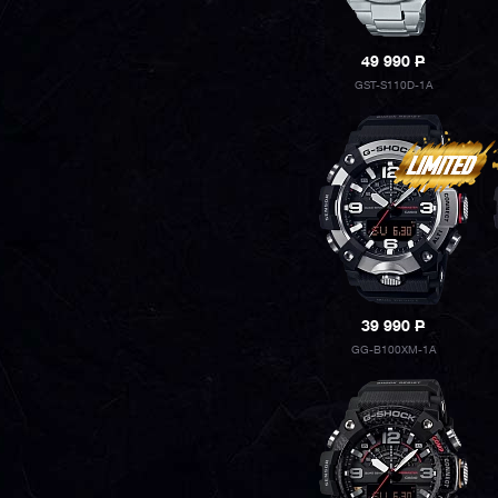
49 990
P
GST-S110D-1A
39 990
P
GG-B100XM-1A