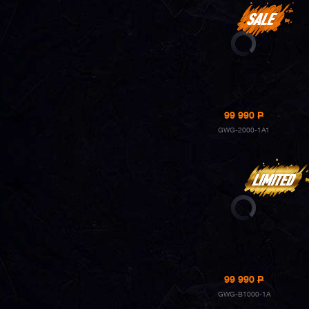
99 990
P
GWG-2000-1A1
99 990
P
GWG-B1000-1A