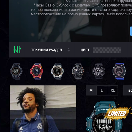
Купить часы Casio G-Shock с функц
Часы Casio G-Shock с модулем GPS позволяют получ
точное положение и в зависимости от этого корректи
местоположение на полноценных картах, либо использ
ТЕКУЩИЙ РАЗДЕЛ
ЦВЕТ
ТЕКУЩИЙ РАЗДЕЛ
ВСЕ CASIO
CASIO G-SHOCK
CASIO BABY-G
M
L
XL
В
CASIO PRO TREK
CASIO EDIFICE
CITIZEN
SEIKO