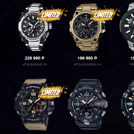
229 990
P
199 990
P
1
MTG-B4000D-1A
MTG-G1000RG-1A
PR