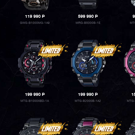
119 990
P
599 990
P
9
GWG-B1000MG-1A9
MRG-B5000B-1E
MT
199 990
P
199 990
P
1
MTG-B1000XBD-1A
MTG-B2000B-1A2
MTG-