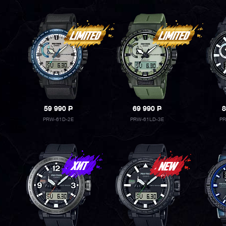
59 990
P
69 990
P
8
PRW-61D-2E
PRW-61LD-3E
PR