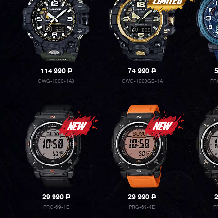
114 990
P
74 990
P
5
GWG-1000-1A3
GWG-1000GB-1A
PR
29 990
P
29 990
P
2
PRG-69-1E
PRG-69-4E
P