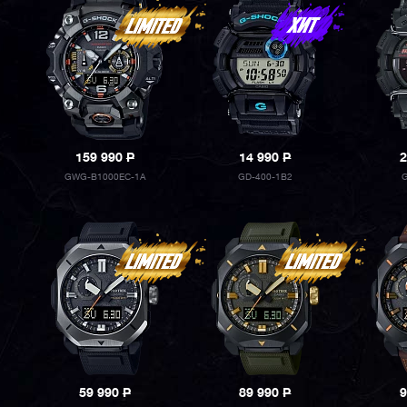
159 990
P
14 990
P
2
GWG-B1000EC-1A
GD-400-1B2
G
59 990
P
89 990
P
9