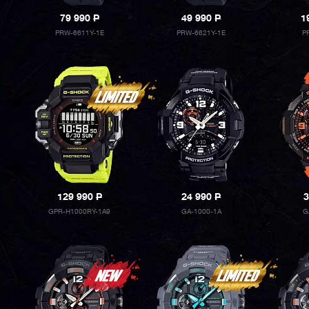
79 990
P
49 990
P
1
PRW-6611Y-1E
PRW-6621Y-1E
P
129 990
P
24 990
P
3
GPR-H1000RY-1A9
GA-1000-1A
G