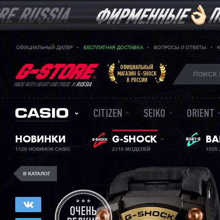
ОФИЦИАЛЬНЫЙ ДИЛЕР
БЕСПЛАТНАЯ ДОСТАВКА
ВОПРОСЫ И ОТВЕТЫ
ОФИЦИАЛЬНЫЙ
МАГАЗИН G-SHOCK
В РОССИИ
MADE WITH HEART AND PRIDE IN
RUSSIA
CITIZEN
SEIKO
ORIENT
НОВИНКИ
G-SHOCK
ЖЕ
BA
1129 НОВИНОК CASIO
2110 МОДЕЛЕЙ
1025
В КАТАЛОГ