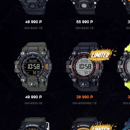
49 990
P
55 990
P
3
GW-9400-1B
GW-9400-1E
GW
49 990
P
39 990
P
3
GW-9500-3E
GW-9500MEC-1E
GW-