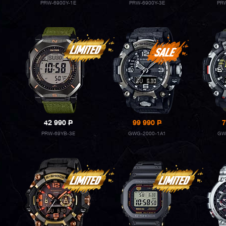
PRW-6900Y-1E
PRW-6900Y-3E
PRW
42 990
P
99 990
P
7
PRW-69YB-3E
GWG-2000-1A1
GW