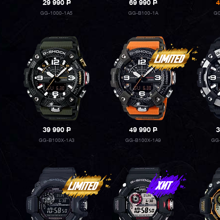
29 990
P
69 990
P
4
GG-1000-1A5
GG-B100-1A
GG
39 990
P
49 990
P
3
GG-B100X-1A3
GG-B100X-1A9
GG