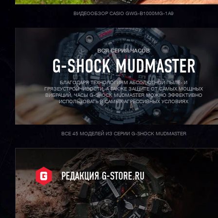
ВИДЕООБЗОР CASIO GWG-B1000MG-1A9
ВСЯ СЕРИЯ ЧАСОВ
G-SHOCK MUDMASTER
БЛАГОДАРЯ ТЕХНОЛОГИЯМ АБСОЛЮТНОЙ ПЫЛЕ- И
ГРЯЗЕУСТРОЙЧИВОСТИ, А ТАКЖЕ ЗАЩИТЕ ОТ САМЫХ МОЩНЫХ
ВИБРАЦИЙ, ЧАСЫ G-SHOCK MUDMASTER МОЖНО ЭФФЕКТИВНО
ИСПОЛЬЗОВАТЬ В САМЫХ АГРЕССИВНЫХ УСЛОВИЯХ
ВСЕ 45 МОДЕЛЕЙ ИЗ СЕРИИ G-SHOCK MUDMASTER
РЕДАКЦИЯ G-STORE.RU