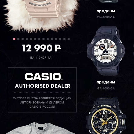
проданы
GN-1000-1A
12 990
P
BA-110XCP-4A
проданы
AUTHORISED DEALER
GA-1000-2A
G-STORE RUSSIA ЯВЛЯЕТСЯ ВЕДУЩИМ
АВТОРИЗОВАНЫМ ДИЛЕРОМ
CASIO В РОССИИ