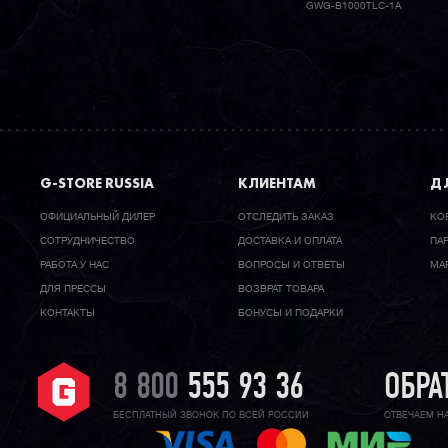
GWG-B1000TLC-1A
G-STORE RUSSIA
КЛИЕНТАМ
ДЛ
ОФИЦИАЛЬНЫЙ ДИЛЕР
ОТСЛЕДИТЬ ЗАКАЗ
КО
CОТРУДНИЧЕСТВО
ДОСТАВКА И ОПЛАТА
ПА
РАБОТА У НАС
ВОПРОСЫ И ОТВЕТЫ
МА
ДЛЯ ПРЕССЫ
ВОЗВРАТ ТОВАРА
КОНТАКТЫ
БОНУСЫ И ПОДАРКИ
8 800
555 93 36
ОБРА
БЕСПЛАТНЫЙ ЗВОНОК ПО ВСЕЙ РОССИИ
ОТВЕЧАЕМ Н