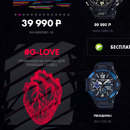
39 990
P
99 990
P
GWG-1000-1A
GW-B5600BC-1B
БЕСПЛА
#G-LOVE
ПРОМО-КОД НА СКИДКУ ДЛЯ
ЛЮБЯЩИХ СЕРДЕЦ
проданы
GA-1100-2B