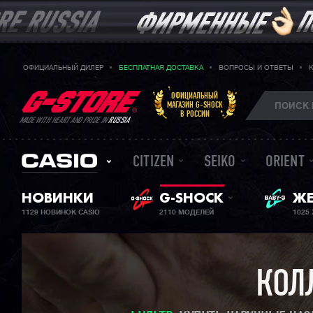
ОФИЦИАЛЬНЫЙ ДИЛЕР
БЕСПЛАТНАЯ ДОСТАВКА
ВОПРОСЫ И ОТВЕТЫ
ОФИЦИАЛЬНЫЙ
МАГАЗИН G-SHOCK
В РОССИИ
MADE WITH HEART AND PRIDE IN
RUSSIA
CITIZEN
SEIKO
ORIENT
НОВИНКИ
G-SHOCK
BA
ЖЕ
1129 НОВИНОК CASIO
2110 МОДЕЛЕЙ
1025
КОЛ