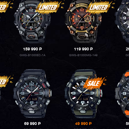
159 990
P
119 990
P
2
GWG-B1000EC-1A
GWG-B1000MG-1A9
GG
69 990
P
49 990
P
5