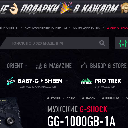
Ы И ОТВЕТЫ
КОРПОРАТИВНЫМ КЛИЕНТАМ
СОТРУДНИЧЕСТВО
ДАРИМ G-SHO
ORIENT
誌 G-MAGAZINE
ВЫБОР G-STORE
ЖЕНСКИЕ ЧАСЫ
PRO TREK
BABY-G + SHEEN
1025 ЖЕНСКИХ МОДЕЛЕЙ
219 МОДЕЛЕЙ
G-STORE
CASIO
G-SHOCK
G-PREMIUM
G
МУЖСКИЕ
G-SHOCK
GG-1000GB-1A