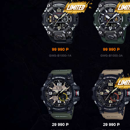
99 990
P
99 990
P
GWG-B1000-1A
GWG-B1000-3A
29 990
P
29 990
P