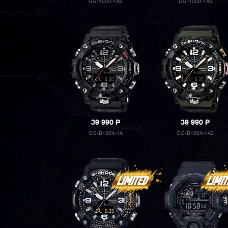
GG-1000-1A3
GG-1000-1A5
39 990
P
39 990
P
GG-B100X-1A
GG-B100X-1A3