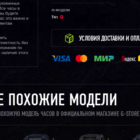
наложенных
Все часы в
ID МОДЕЛИ
вы будете
741
нас это важно и
иентам
УСЛОВИЯ ДОСТАВКИ И ОП
нять
плектность без
дложение по
 наличия этого
Е ПОХОЖИЕ МОДЕЛИ
 ПОХОЖУЮ МОДЕЛЬ ЧАСОВ В ОФИЦИАЛЬНОМ МАГАЗИНЕ G-STORE