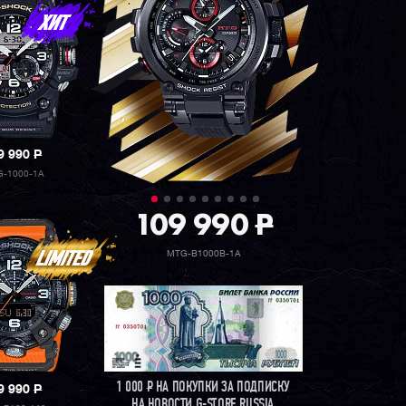
9 990
P
-1000-1A
109 990
P
MTG-B1000B-1A
1 000
Р
НА ПОКУПКИ ЗА ПОДПИСКУ
9 990
P
НА НОВОСТИ G-STORE RUSSIA