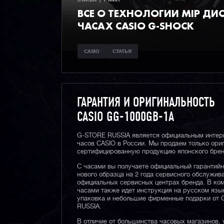
СТАТЬЯ  |  7 МИН
ВСЕ О ТЕХНОЛОГИИ MIP ДИС
ЧАСАХ CASIO G-SHOCK
CASIO
СТАТЬЯ
ГАРАНТИЯ И ОРИГИНАЛЬНОСТЬ
CASIO GG-1000GB-1A
G-STORE RUSSIA является официальным интер
часов CASIO в России. Мы продаем только ори
сертифицированную продукцию японского брен
С часами вы получаете официальный гарантий
нового образца на 2 года сервисного обслужив
официальных сервисных центрах бренда. В ком
часами также идет инструкция на русском язы
упаковка и небольшие фирменные подарки от
RUSSIA.
В отличие от большинства часовых магазинов, 