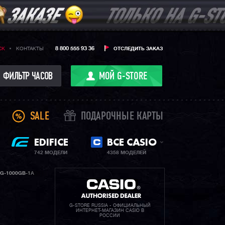
8 800 555 93 36
CK
КОНТАКТЫ
ОТСЛЕДИТЬ ЗАКАЗ
ФИЛЬТР ЧАСОВ
МОЙ G-STORE
SALE
ПОДАРОЧНЫЕ КАРТЫ
EDIFICE
ВСЕ CASIO
742 МОДЕЛИ
4358 МОДЕЛЕЙ
G-1000GB-1A
G-STORE RUSSIA - ОФИЦИАЛЬНЫЙ
ИНТЕРНЕТ-МАГАЗИН CASIO В
РОССИИ