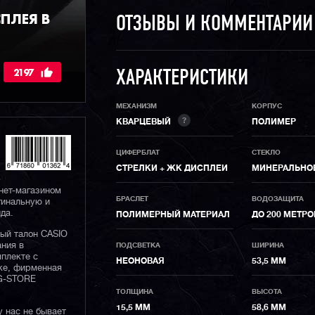
ПЛЕЯ В
ОТЗЫВЫ И КОММЕНТАРИ
2197
ХАРАКТЕРИСТИКИ
МЕХАНИЗМ
КОРПУС
?
КВАРЦЕВЫЙ
ПОЛИМЕР
ЦИФЕРБЛАТ
СТЕКЛО
СТРЕЛКИ + ЖК ДИСПЛЕИ
МИНЕРАЛЬНО
нет-магазином
БРАСЛЕТ
ВОДОЗАЩИТА
гинальную и
да.
ПОЛИМЕРНЫЙ МАТЕРИАЛ
ДО 200 МЕТР
ный талон CASIO
ания в
ПОДСВЕТКА
ШИРИНА
плекте с
НЕОНОВАЯ
53,5 ММ
ке, фирменная
 G-STORE
ТОЛЩИНА
ВЫСОТА
15,5 ММ
58,6 ММ
у нас не бывает