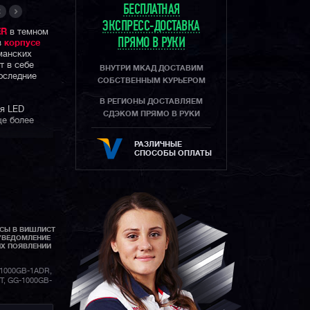
БЕСПЛАТНАЯ
ЭКСПРЕСС-ДОСТАВКА
ER
в темном
ПРЯМО В РУКИ
в
корпусе
манских
т в себе
ВНУТРИ МКАД ДОСТАВИМ
оследние
СОБСТВЕННЫМ КУРЬЕРОМ
В РЕГИОНЫ ДОСТАВЛЯЕМ
ая LED
СДЭКОМ ПРЯМО В РУКИ
ще более
РАЗЛИЧНЫЕ
MUDMASTER
СПОСОБЫ ОПЛАТЫ
одаря
чивости, а
у модель
рессивных
АСЫ В ВИШЛИСТ
УВЕДОМЛЕНИЕ
и земли и
ИХ ПОЯВЛЕНИИ
одели
GWG-
дшая
1000GB-1ADR,
омпасом и
T, GG-1000GB-
тусом.