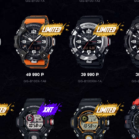
GG-B100-1A
GG-B100-1A3
GG
49 990
P
39 990
P
3
GG-B100X-1A9
GG-B100XM-1A
GG-