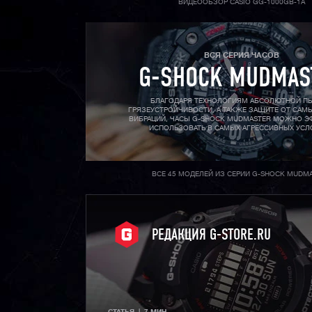
ВИДЕООБЗОР CASIO GG-1000GB-1A
ВСЯ СЕРИЯ ЧАСОВ
G-SHOCK MUDMAS
БЛАГОДАРЯ ТЕХНОЛОГИЯМ АБСОЛЮТНОЙ ПЫ
ГРЯЗЕУСТРОЙЧИВОСТИ, А ТАКЖЕ ЗАЩИТЕ ОТ СА
ВИБРАЦИЙ, ЧАСЫ G-SHOCK MUDMASTER МОЖНО 
ИСПОЛЬЗОВАТЬ В САМЫХ АГРЕССИВНЫХ УСЛ
ВСЕ 45 МОДЕЛЕЙ ИЗ СЕРИИ G-SHOCK MUDM
РЕДАКЦИЯ G-STORE.RU