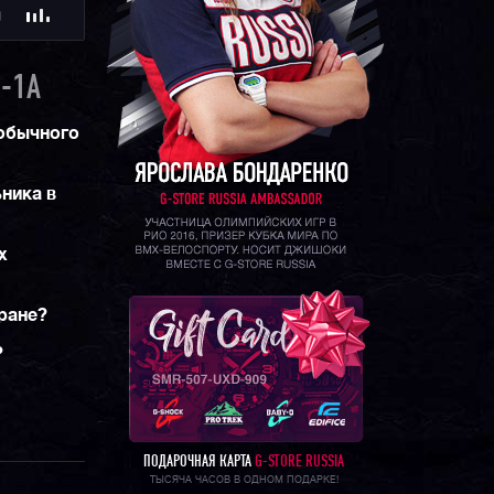
Ю
-1A
обычного
ника в
х
тране?
?
ПОДАРОЧНАЯ КАРТА
G-STORE RUSSIA
ТЫСЯЧА ЧАСОВ В ОДНОМ ПОДАРКЕ!