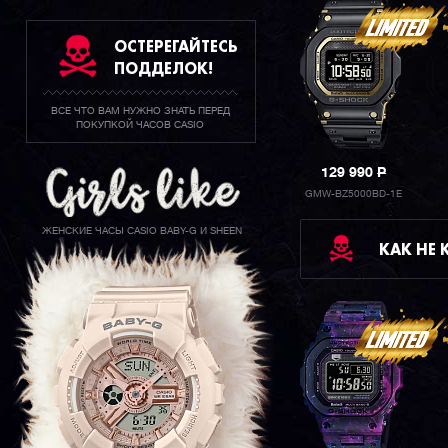
ОСТЕРЕГАЙТЕСЬ
ПОДДЕЛОК!
ВСЕ ЧТО ВАМ НУЖНО ЗНАТЬ ПЕРЕД
ПОКУПКОЙ ЧАСОВ CASIO
129 990
P
GMW-BZ5000BD-1E
ЖЕНСКИЕ ЧАСЫ CASIO BABY-G И SHEEN
КАК НЕ