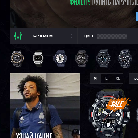
ФИЛЬТР:
КУПИТЬ НАРУЧНЫЕ
G-PREMIUM
ЦВЕТ
ВСЕ РАЗДЕЛЫ
ВСЕ CASIO
CASIO G-SHOCK
CASIO BABY-G
M
L
XL
В
CASIO PRO TREK
CASIO EDIFICE
CITIZEN
SEIKO
ORIENT