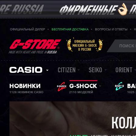
ОФИЦИАЛЬНЫЙ ДИЛЕР
БЕСПЛАТНАЯ ДОСТАВКА
ВОПРОСЫ И ОТВЕТЫ
ОФИЦИАЛЬНЫЙ
МАГАЗИН G-SHOCK
В РОССИИ
MADE WITH HEART AND PRIDE IN
RUSSIA
CITIZEN
SEIKO
ORIENT
НОВИНКИ
G-SHOCK
ЖЕ
BA
1128 НОВИНОК CASIO
2110 МОДЕЛЕЙ
1025
КОЛ