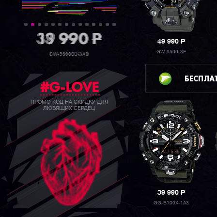
39 990
P
49 990
P
GW-9500-3E
GW-B5600BC-1B
БЕСПЛА
#G-LOVE
ПРОМО-КОД НА СКИДКУ ДЛЯ
ЛЮБЯЩИХ СЕРДЕЦ
39 990
P
GG-B100X-1A3