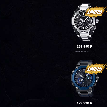
229 990
P
MTG-B4000D-1A
199 990
P