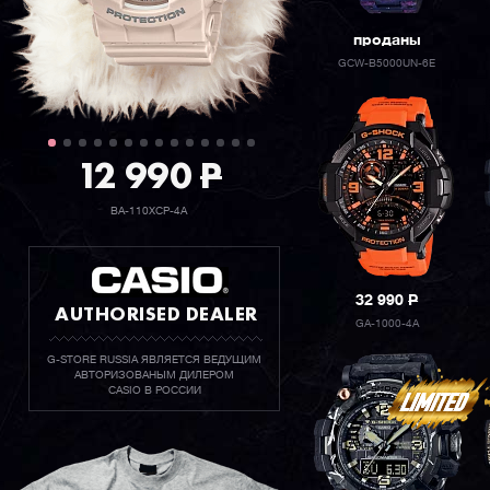
проданы
GCW-B5000UN-6E
12 990
P
BA-110XCP-4A
32 990
P
AUTHORISED DEALER
GA-1000-4A
G-STORE RUSSIA ЯВЛЯЕТСЯ ВЕДУЩИМ
АВТОРИЗОВАНЫМ ДИЛЕРОМ
CASIO В РОССИИ