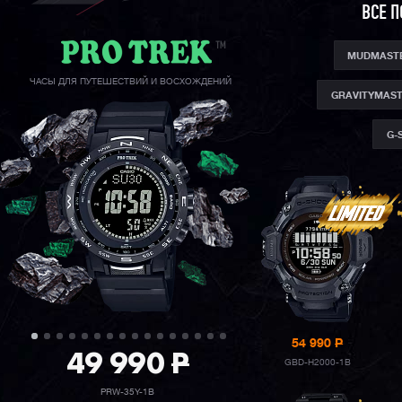
ВСЕ 
MUDMAST
ЧАСЫ ДЛЯ ПУТЕШЕСТВИЙ И ВОСХОЖДЕНИЙ
GRAVITYMAS
G-
54 990
P
49 990
P
GBD-H2000-1B
PRW-35Y-1B