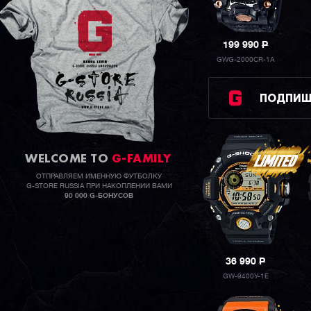
199 990
P
GWG-2000CR-1A
ПОДПИШИ
WELCOME TO
G-FAMILY
ОТПРАВЛЯЕМ ИМЕННУЮ ФУТБОЛКУ
G-STORE RUSSIA ПРИ НАКОПЛЕНИИ ВАМИ
90 000 G-БОНУСОВ
36 990
P
GW-9400Y-1E