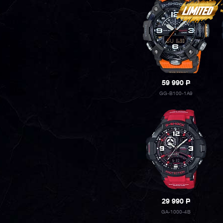
59 990
P
GG-B100-1A9
29 990
P
GA-1000-4B