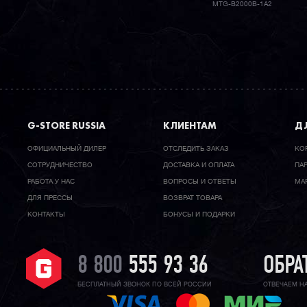
MTG-B2000B-1A2
G-STORE RUSSIA
КЛИЕНТАМ
ДЛ
ОФИЦИАЛЬНЫЙ ДИЛЕР
ОТСЛЕДИТЬ ЗАКАЗ
КО
CОТРУДНИЧЕСТВО
ДОСТАВКА И ОПЛАТА
ПА
РАБОТА У НАС
ВОПРОСЫ И ОТВЕТЫ
МА
ДЛЯ ПРЕССЫ
ВОЗВРАТ ТОВАРА
КОНТАКТЫ
БОНУСЫ И ПОДАРКИ
8 800
555 93 36
ОБРА
БЕСПЛАТНЫЙ ЗВОНОК ПО ВСЕЙ РОССИИ
ОТВЕЧАЕМ Н