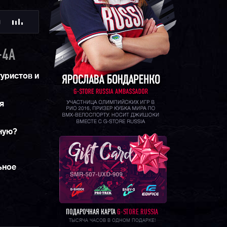
Ю
-4A
туристов и
я
ную?
ьное
ПОДАРОЧНАЯ КАРТА
G-STORE RUSSIA
ТЫСЯЧА ЧАСОВ В ОДНОМ ПОДАРКЕ!