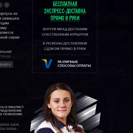
БЕСПЛАТНАЯ
ЭКСПРЕСС-ДОСТАВКА
орпусе из
ПРЯМО В РУКИ
м ремешке.
дущим
ному
ВНУТРИ МКАД ДОСТАВИМ
вляется
СОБСТВЕННЫМ КУРЬЕРОМ
нной серии
В РЕГИОНЫ ДОСТАВЛЯЕМ
СДЭКОМ ПРЯМО В РУКИ
альная
стихии
дям,
РАЗЛИЧНЫЕ
BAND 6
 где
СПОСОБЫ ОПЛАТЫ
й силы,
коррекция
а функций.
 с
АСЫ В ВИШЛИСТ
STER
УВЕДОМЛЕНИЕ
старички
GA-
ИХ ПОЯВЛЕНИИ
ами серии
я
и свежие
3000M-4ADR,
 GW-3000M-