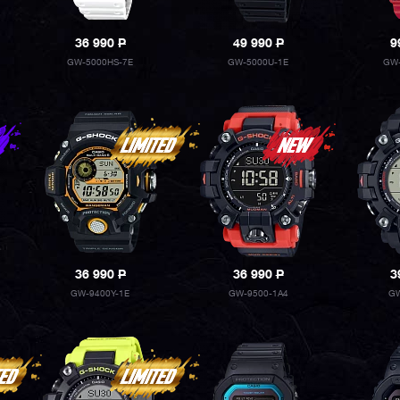
36 990
P
49 990
P
9
GW-5000HS-7E
GW-5000U-1E
GW-
36 990
P
36 990
P
3
GW-9400Y-1E
GW-9500-1A4
GW