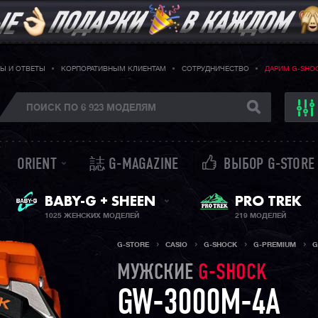
Ы И ОТВЕТЫ
КОРПОРАТИВНЫМ КЛИЕНТАМ
СОТРУДНИЧЕСТВО
ДАРИМ G-SHO
ORIENT
誌 G-MAGAZINE
ВЫБОР G-STORE
ЖЕНСКИЕ ЧАСЫ
PRO TREK
BABY-G + SHEEN
1025 ЖЕНСКИХ МОДЕЛЕЙ
219 МОДЕЛЕЙ
G-STORE
CASIO
G-SHOCK
G-PREMIUM
G
МУЖСКИЕ
G-SHOCK
GW-3000M-4A