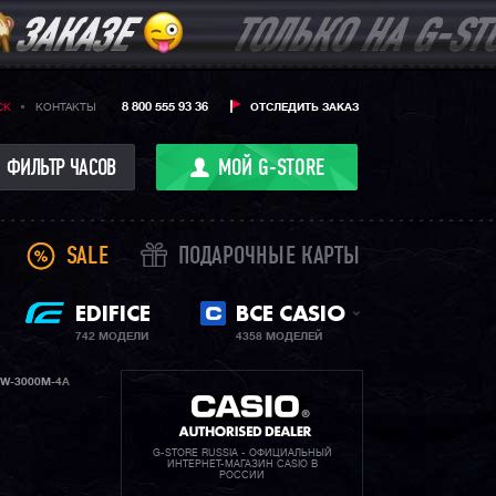
8 800 555 93 36
CK
КОНТАКТЫ
ОТСЛЕДИТЬ ЗАКАЗ
ФИЛЬТР ЧАСОВ
МОЙ G-STORE
SALE
ПОДАРОЧНЫЕ КАРТЫ
EDIFICE
ВСЕ CASIO
742 МОДЕЛИ
4358 МОДЕЛЕЙ
W-3000M-4A
G-STORE RUSSIA - ОФИЦИАЛЬНЫЙ
ИНТЕРНЕТ-МАГАЗИН CASIO В
РОССИИ