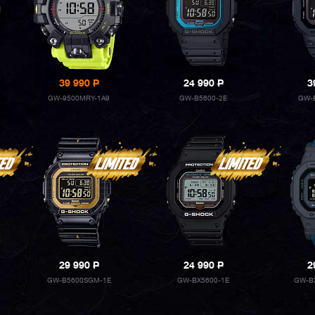
39 990
P
24 990
P
3
GW-9500MRY-1A9
GW-B5600-2E
GW-
29 990
P
24 990
P
2
GW-B5600SGM-1E
GW-BX5600-1E
GW-B