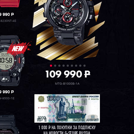
9 990
P
8230NT-4E
109 990
P
MTG-B1000B-1A
9 990
P
-9500-1E
1 000
Р
НА ПОКУПКИ ЗА ПОДПИСКУ
НА НОВОСТИ G-STORE RUSSIA