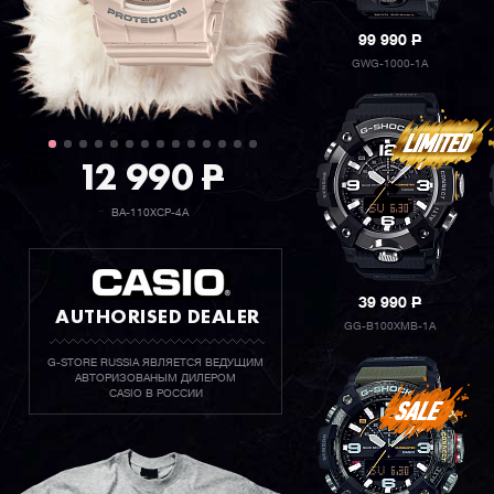
99 990
P
GWG-1000-1A
12 990
P
BA-110XCP-4A
39 990
P
AUTHORISED DEALER
GG-B100XMB-1A
G-STORE RUSSIA ЯВЛЯЕТСЯ ВЕДУЩИМ
АВТОРИЗОВАНЫМ ДИЛЕРОМ
CASIO В РОССИИ