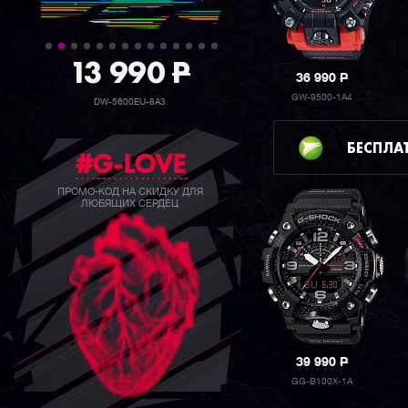
39 990
P
36 990
P
GW-9500-1A4
GW-B5600BC-1B
БЕСПЛА
#G-LOVE
ПРОМО-КОД НА СКИДКУ ДЛЯ
ЛЮБЯЩИХ СЕРДЕЦ
39 990
P
GG-B100X-1A