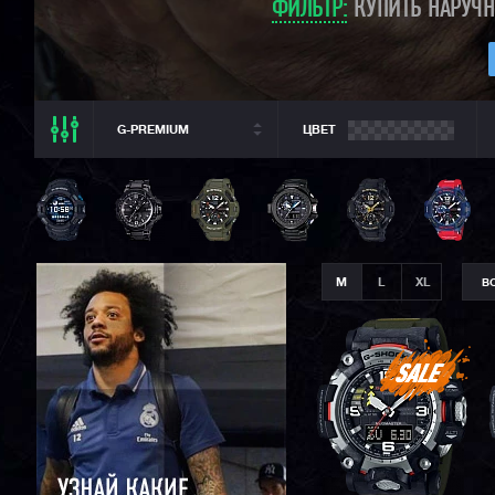
ФИЛЬТР:
КУПИТЬ НАРУЧН
G-PREMIUM
ЦВЕТ
ВСЕ РАЗДЕЛЫ
ВСЕ CASIO
CASIO G-SHOCK
CASIO BABY-G
M
L
XL
В
CASIO PRO TREK
CASIO EDIFICE
CITIZEN
SEIKO
ORIENT