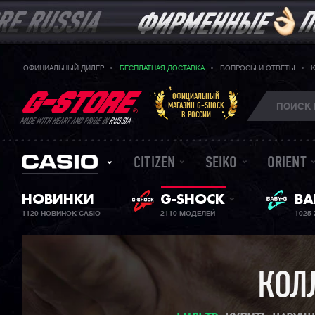
ОФИЦИАЛЬНЫЙ ДИЛЕР
БЕСПЛАТНАЯ ДОСТАВКА
ВОПРОСЫ И ОТВЕТЫ
ОФИЦИАЛЬНЫЙ
МАГАЗИН G-SHOCK
В РОССИИ
MADE WITH HEART AND PRIDE IN
RUSSIA
CITIZEN
SEIKO
ORIENT
НОВИНКИ
G-SHOCK
ЖЕ
BA
1129 НОВИНОК CASIO
2110 МОДЕЛЕЙ
1025
КОЛ