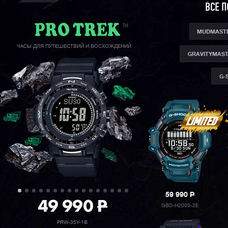
ВСЕ 
MUDMAST
ЧАСЫ ДЛЯ ПУТЕШЕСТВИЙ И ВОСХОЖДЕНИЙ
GRAVITYMAS
G-
59 990
P
49 990
P
GBD-H2000-2E
PRW-35Y-1B