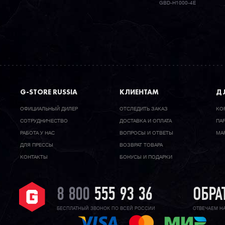
GBD-H1000-4E
G-STORE RUSSIA
КЛИЕНТАМ
ДЛ
ОФИЦИАЛЬНЫЙ ДИЛЕР
ОТСЛЕДИТЬ ЗАКАЗ
КО
CОТРУДНИЧЕСТВО
ДОСТАВКА И ОПЛАТА
ПА
РАБОТА У НАС
ВОПРОСЫ И ОТВЕТЫ
МА
ДЛЯ ПРЕССЫ
ВОЗВРАТ ТОВАРА
КОНТАКТЫ
БОНУСЫ И ПОДАРКИ
8 800
555 93 36
ОБРА
БЕСПЛАТНЫЙ ЗВОНОК ПО ВСЕЙ РОССИИ
ОТВЕЧАЕМ Н