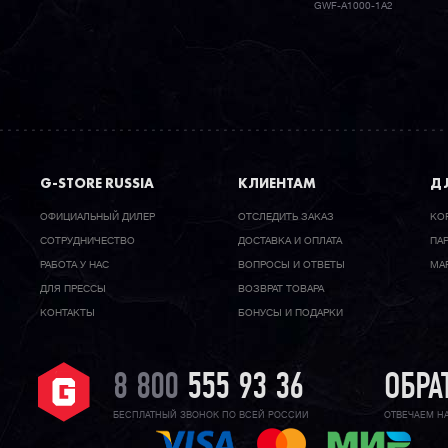
GWF-A1000-1A2
G-STORE RUSSIA
КЛИЕНТАМ
ДЛ
ОФИЦИАЛЬНЫЙ ДИЛЕР
ОТСЛЕДИТЬ ЗАКАЗ
КО
CОТРУДНИЧЕСТВО
ДОСТАВКА И ОПЛАТА
ПА
РАБОТА У НАС
ВОПРОСЫ И ОТВЕТЫ
МА
ДЛЯ ПРЕССЫ
ВОЗВРАТ ТОВАРА
КОНТАКТЫ
БОНУСЫ И ПОДАРКИ
8 800
555 93 36
ОБРА
БЕСПЛАТНЫЙ ЗВОНОК ПО ВСЕЙ РОССИИ
ОТВЕЧАЕМ Н