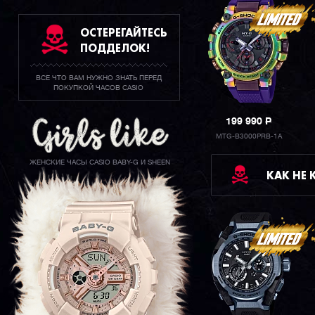
ОСТЕРЕГАЙТЕСЬ
ПОДДЕЛОК!
ВСЕ ЧТО ВАМ НУЖНО ЗНАТЬ ПЕРЕД
ПОКУПКОЙ ЧАСОВ CASIO
199 990
P
MTG-B3000PRB-1A
ЖЕНСКИЕ ЧАСЫ CASIO BABY-G И SHEEN
КАК НЕ