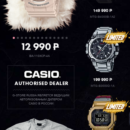
149 990
P
MTG-B4000B-1A2
12 990
P
BA-110XCP-4A
199 990
P
AUTHORISED DEALER
MTG-B3000D-1A
G-STORE RUSSIA ЯВЛЯЕТСЯ ВЕДУЩИМ
АВТОРИЗОВАНЫМ ДИЛЕРОМ
CASIO В РОССИИ