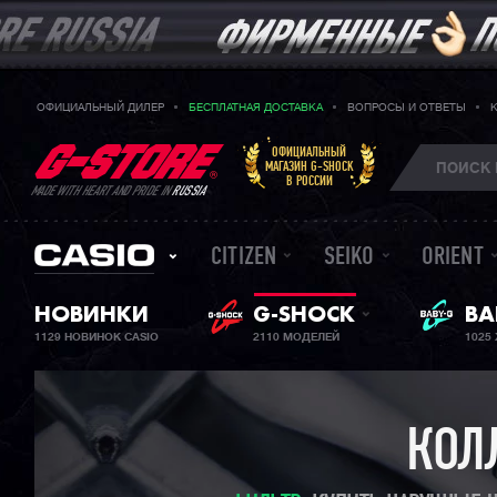
ОФИЦИАЛЬНЫЙ ДИЛЕР
БЕСПЛАТНАЯ ДОСТАВКА
ВОПРОСЫ И ОТВЕТЫ
ОФИЦИАЛЬНЫЙ
МАГАЗИН G-SHOCK
В РОССИИ
MADE WITH HEART AND PRIDE IN
RUSSIA
CITIZEN
SEIKO
ORIENT
НОВИНКИ
G-SHOCK
ЖЕ
BA
1129 НОВИНОК CASIO
2110 МОДЕЛЕЙ
1025
КОЛ