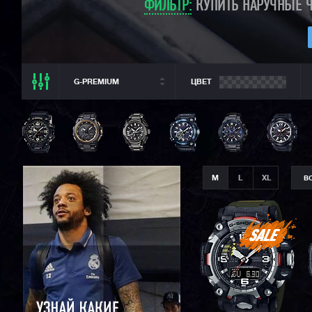
ФИЛЬТР:
КУПИТЬ НАРУЧНЫЕ Ч
G-PREMIUM
ЦВЕТ
ВСЕ РАЗДЕЛЫ
ВСЕ CASIO
CASIO G-SHOCK
CASIO BABY-G
M
L
XL
В
CASIO PRO TREK
CASIO EDIFICE
CITIZEN
SEIKO
ORIENT