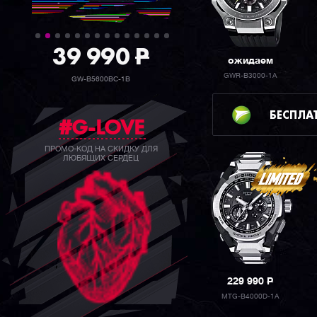
39 990
P
ожидаем
GWR-B3000-1A
GW-B5600BC-1B
БЕСПЛА
#G-LOVE
ПРОМО-КОД НА СКИДКУ ДЛЯ
ЛЮБЯЩИХ СЕРДЕЦ
229 990
P
MTG-B4000D-1A