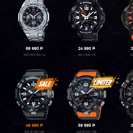
69 990
P
24 990
P
3
GST-W310D-1A
GA-1000-1A
G
49 990
P
59 990
P
3
GG-B100-1A3
GG-B100-1A9
GG