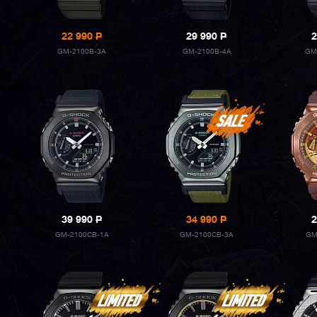
22 990
P
29 990
P
2
GM-2100B-3A
GM-2100B-4A
GM
39 990
P
34 990
P
2
GM-2100CB-1A
GM-2100CB-3A
GM