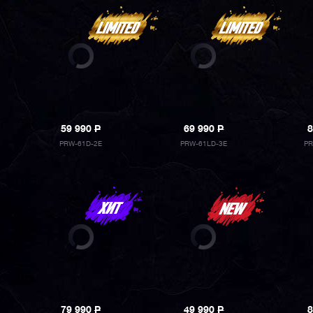
59 990
P
69 990
P
8
PRW-61D-2E
PRW-61LD-3E
PR
79 990
P
49 990
P
8