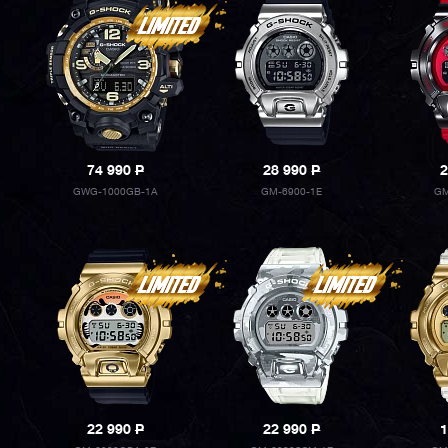
74 990
P
28 990
P
2
GWG-1000GB-1A
GM-6900-1E
GM
22 990
P
22 990
P
1