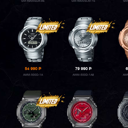
GM-6900GDA-9E
GM-6900SCM-1E
GM
54 990
P
79 990
P
6
AWM-500D-1A
AWM-500D-1A8
AW