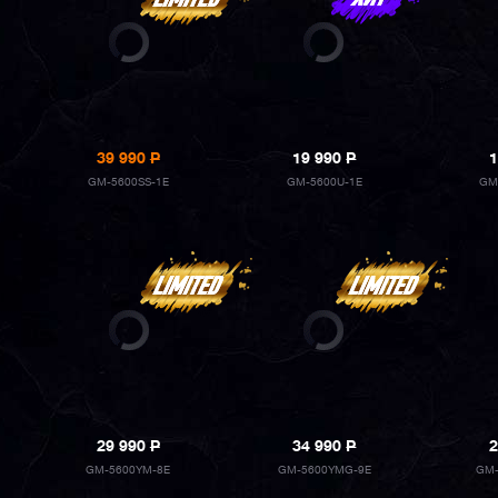
39 990
P
19 990
P
1
GM-5600SS-1E
GM-5600U-1E
GM
29 990
P
34 990
P
2
GM-5600YM-8E
GM-5600YMG-9E
GM-