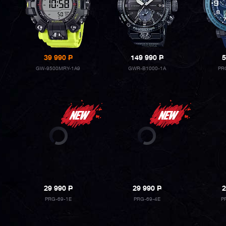
39 990
P
149 990
P
5
GW-9500MRY-1A9
GWR-B1000-1A
PR
29 990
P
29 990
P
2
PRG-69-1E
PRG-69-4E
P