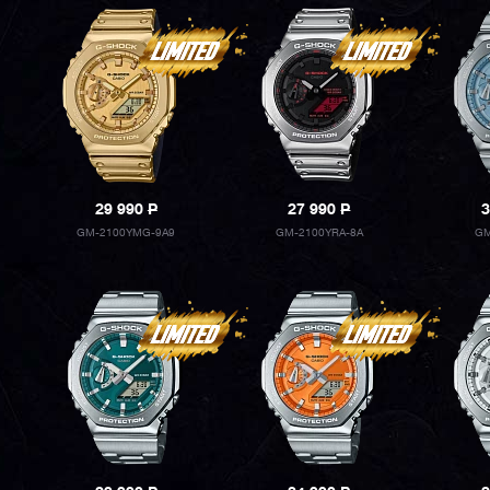
29 990
P
27 990
P
3
GM-2100YMG-9A9
GM-2100YRA-8A
GM