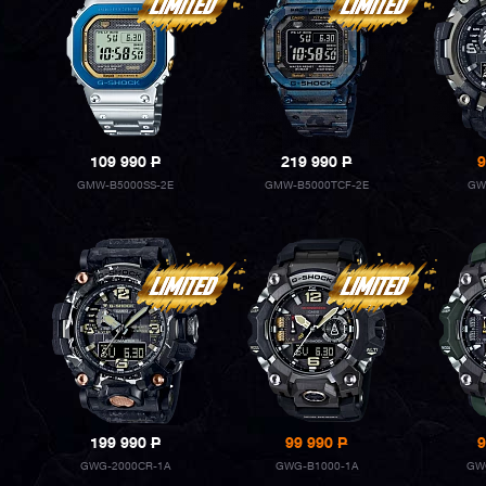
109 990
P
219 990
P
9
GMW-B5000SS-2E
GMW-B5000TCF-2E
GW
199 990
P
99 990
P
9
GWG-2000CR-1A
GWG-B1000-1A
GW