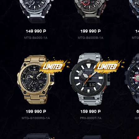
149 990
P
199 990
P
1
MTG-B4000-1A
MTG-B4000B-1A
MTG
199 990
P
159 990
P
6
MTG-G1000RG-1A
PRX-8000T-7A
GW