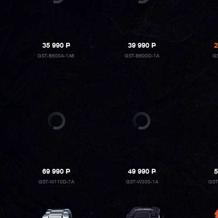
35 990
P
39 990
P
2
GST-B600A-1A6
GST-B600D-1A
G
69 990
P
49 990
P
5
GST-W110D-7A
GST-W300-1A
GST