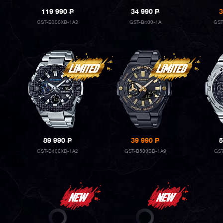
119 990
P
34 990
P
3
GST-B300XB-1A3
GST-B400-1A
GST
89 990
P
39 990
P
5
GST-B400XD-1A2
GST-B500BD-1A9
GST