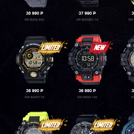
38 990
P
37 990
P
3
GR-B300-8A2
GR-B300EC-1A
GR-
36 990
P
36 990
P
3
GW-9400Y-1E
GW-9500-1A4
G