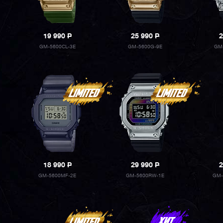
19 990
P
25 990
P
2
GM-5600CL-3E
GM-5600G-9E
GM
18 990
P
29 990
P
2
GM-5600MF-2E
GM-5600RW-1E
GM-