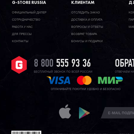
G-STORE RUSSIA
КЛИЕНТАМ
ДЛ
ОФИЦИАЛЬНЫЙ ДИЛЕР
ОТСЛЕДИТЬ ЗАКАЗ
КО
CОТРУДНИЧЕСТВО
ДОСТАВКА И ОПЛАТА
ПА
РАБОТА У НАС
ВОПРОСЫ И ОТВЕТЫ
МА
ДЛЯ ПРЕССЫ
ВОЗВРАТ ТОВАРА
КОНТАКТЫ
БОНУСЫ И ПОДАРКИ
8 800
555 93 36
ОБРА
БЕСПЛАТНЫЙ ЗВОНОК ПО ВСЕЙ РОССИИ
ОТВЕЧАЕМ Н
ОПЛАЧИВАЙТЕ ПОКУПКИ УДОБНО И БЕЗОПАСНО