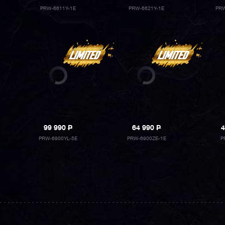
PRW-6611Y-1E
PRW-6621Y-1E
PRW
99 990
P
64 990
P
4
PRW-6900YL-5E
PRW-6900ZE-1E
P