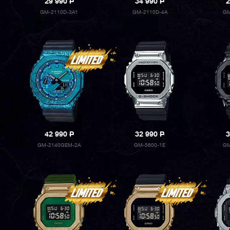
29 990
P
34 990
P
2
GM-2110D-3A1
GM-2110D-4A
GM
42 990
P
32 990
P
3
GM-2140GEM-2A
GM-5600-1E
GM