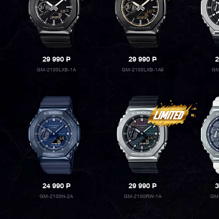
29 990
P
29 990
P
2
GM-2100LXB-1A
GM-2100LXB-1A9
GM
24 990
P
29 990
P
3
GM-2100N-2A
GM-2100RW-1A
GM