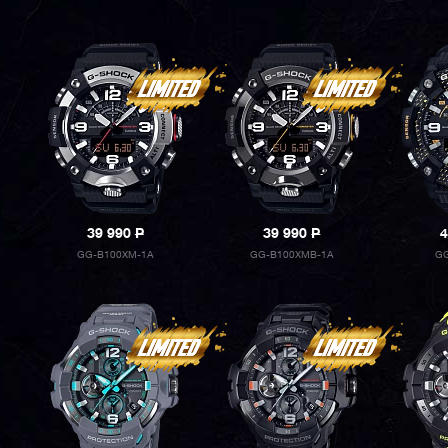
39 990
P
39 990
P
4
GG-B100XM-1A
GG-B100XMB-1A
GG