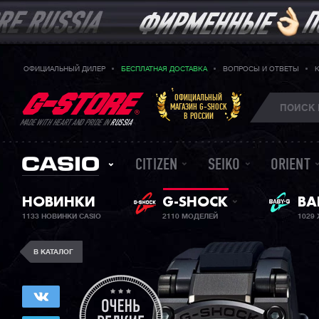
ОФИЦИАЛЬНЫЙ ДИЛЕР
БЕСПЛАТНАЯ ДОСТАВКА
ВОПРОСЫ И ОТВЕТЫ
ОФИЦИАЛЬНЫЙ
МАГАЗИН G-SHOCK
В РОССИИ
MADE WITH HEART AND PRIDE IN
RUSSIA
CITIZEN
SEIKO
ORIENT
НОВИНКИ
G-SHOCK
ЖЕ
BA
1133 НОВИНКИ CASIO
2110 МОДЕЛЕЙ
1029
В КАТАЛОГ