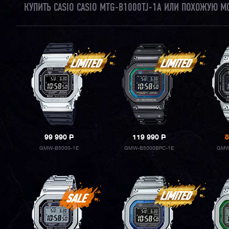
КУПИТЬ CASIO CASIO MTG-B1000TJ-1A ИЛИ ПОХОЖУЮ М
99 990
P
119 990
P
8
GMW-B5000-1E
GMW-B5000BPC-1E
GMW