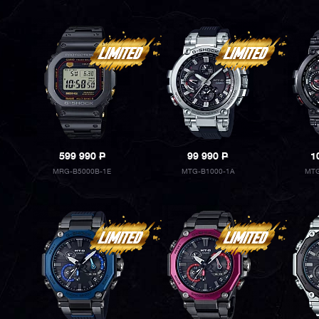
599 990
P
99 990
P
1
MRG-B5000B-1E
MTG-B1000-1A
MTG