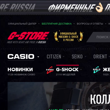
ОФИЦИАЛЬНЫЙ ДИЛЕР
БЕСПЛАТНАЯ ДОСТАВКА
ВОПРОСЫ И ОТВЕТЫ
ОФИЦИАЛЬНЫЙ
МАГАЗИН G-SHOCK
В РОССИИ
MADE WITH HEART AND PRIDE IN
RUSSIA
CITIZEN
SEIKO
ORIENT
НОВИНКИ
G-SHOCK
ЖЕ
BA
1129 НОВИНОК CASIO
2110 МОДЕЛЕЙ
1025
КОЛ