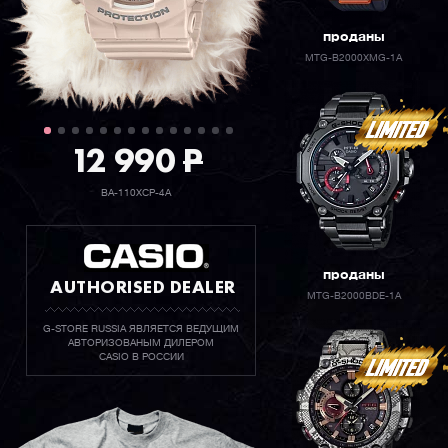
проданы
MTG-B2000XMG-1A
12 990
P
BA-110XCP-4A
проданы
AUTHORISED DEALER
MTG-B2000BDE-1A
G-STORE RUSSIA ЯВЛЯЕТСЯ ВЕДУЩИМ
АВТОРИЗОВАНЫМ ДИЛЕРОМ
CASIO В РОССИИ