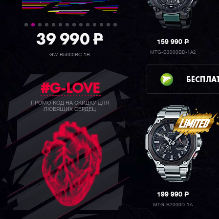
39 990
P
159 990
P
MTG-B3000BD-1A2
GW-B5600BC-1B
БЕСПЛА
#G-LOVE
ПРОМО-КОД НА СКИДКУ ДЛЯ
ЛЮБЯЩИХ СЕРДЕЦ
199 990
P
MTG-B2000D-1A