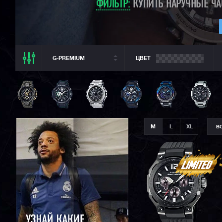
ФИЛЬТР:
КУПИТЬ НАРУЧНЫЕ ЧА
G-PREMIUM
ЦВЕТ
ВСЕ РАЗДЕЛЫ
ВСЕ CASIO
CASIO G-SHOCK
CASIO BABY-G
M
L
XL
В
CASIO PRO TREK
CASIO EDIFICE
CITIZEN
SEIKO
ORIENT