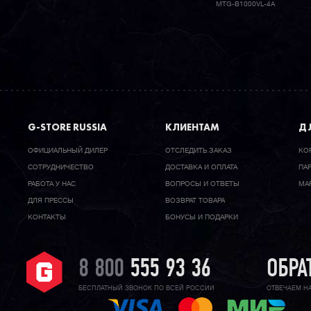
MTG-B1000VL-4A
G-STORE RUSSIA
КЛИЕНТАМ
ДЛ
ОФИЦИАЛЬНЫЙ ДИЛЕР
ОТСЛЕДИТЬ ЗАКАЗ
КО
CОТРУДНИЧЕСТВО
ДОСТАВКА И ОПЛАТА
ПА
РАБОТА У НАС
ВОПРОСЫ И ОТВЕТЫ
МА
ДЛЯ ПРЕССЫ
ВОЗВРАТ ТОВАРА
КОНТАКТЫ
БОНУСЫ И ПОДАРКИ
8 800
555 93 36
ОБРА
БЕСПЛАТНЫЙ ЗВОНОК ПО ВСЕЙ РОССИИ
ОТВЕЧАЕМ Н