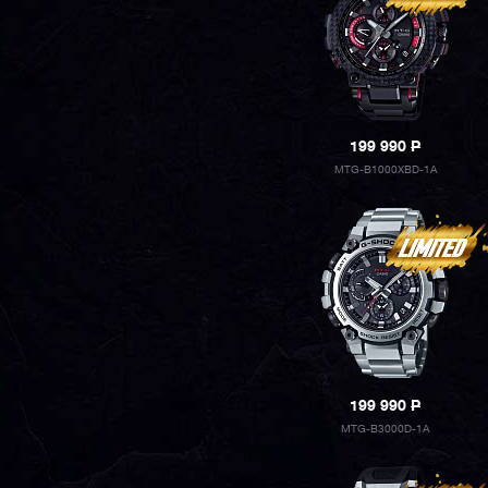
199 990
P
MTG-B1000XBD-1A
199 990
P
MTG-B3000D-1A