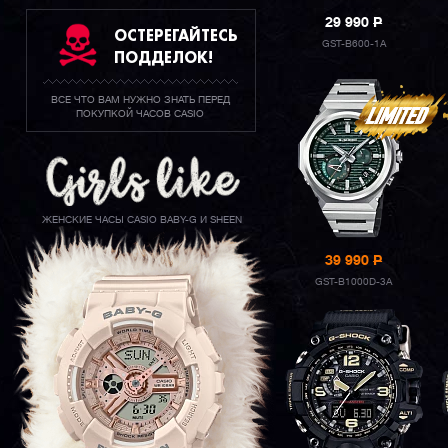
29 990
P
ОСТЕРЕГАЙТЕСЬ
GST-B600-1A
ПОДДЕЛОК!
ВСЕ ЧТО ВАМ НУЖНО ЗНАТЬ ПЕРЕД
ПОКУПКОЙ ЧАСОВ CASIO
ЖЕНСКИЕ ЧАСЫ CASIO BABY-G И SHEEN
39 990
P
GST-B1000D-3A