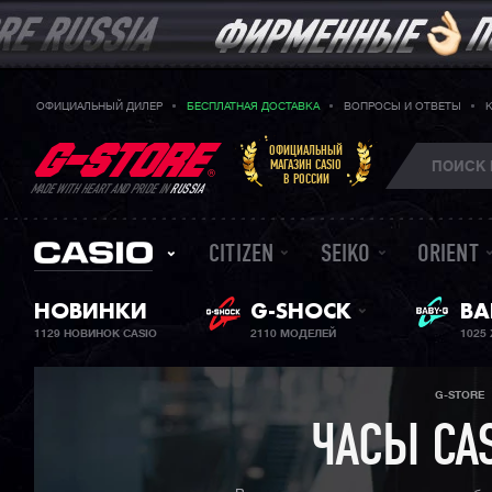
ОФИЦИАЛЬНЫЙ ДИЛЕР
БЕСПЛАТНАЯ ДОСТАВКА
ВОПРОСЫ И ОТВЕТЫ
ОФИЦИАЛЬНЫЙ
МАГАЗИН CASIO
В РОССИИ
MADE WITH HEART AND PRIDE IN
RUSSIA
CITIZEN
SEIKO
ORIENT
НОВИНКИ
G-SHOCK
BA
ЖЕ
1129 НОВИНОК CASIO
2110 МОДЕЛЕЙ
1025
G-STORE
ЧАСЫ CA