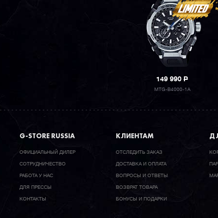
149 990
P
MTG-B4000-1A
G-STORE RUSSIA
КЛИЕНТАМ
ДЛ
ОФИЦИАЛЬНЫЙ ДИЛЕР
ОТСЛЕДИТЬ ЗАКАЗ
КО
CОТРУДНИЧЕСТВО
ДОСТАВКА И ОПЛАТА
ПА
РАБОТА У НАС
ВОПРОСЫ И ОТВЕТЫ
МА
ДЛЯ ПРЕССЫ
ВОЗВРАТ ТОВАРА
КОНТАКТЫ
БОНУСЫ И ПОДАРКИ