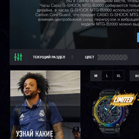
Вы в самом правильном месте, чтоб
Часы Casio G-SHOCK MTG-B2000 собираются только
дизайна, в часах G-SHOCK MTG-B2000 используется 
Carbon Core Guard, что придает CASIO G-SHOCK MTG
влияния центробежной силы, перегрузок и вибраци
модели MTG-B2000 можно выд
ТЕКУЩИЙ РАЗДЕЛ
ЦВЕТ
ТЕКУЩИЙ РАЗДЕЛ
M
L
XL
В
ВСЕ CASIO
CASIO G-SHOCK
CASIO BABY-G
CASIO PRO TREK
CASIO EDIFICE
CITIZEN
SEIKO