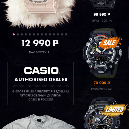
99 990
P
GWG-1000-1A
12 990
P
BA-110XCP-4A
AUTHORISED DEALER
79 990
P
GWG-2000-1A3
G-STORE RUSSIA ЯВЛЯЕТСЯ ВЕДУЩИМ
АВТОРИЗОВАНЫМ ДИЛЕРОМ
CASIO В РОССИИ