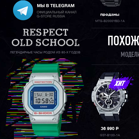
проданы
MTG-B2000YBD-1A
ПОХОЖ
ЛЕГЕНДАРНЫЕ ЧАСЫ РОДОМ ИЗ 80-Х ГОДОВ
МОДЕЛИ
36 990
P
GST-B100-1A