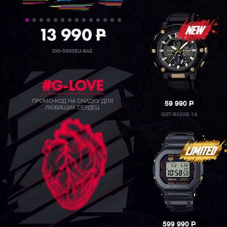
39 990
P
GW-B5600BC-1B
#G-LOVE
ПРОМО-КОД НА СКИДКУ ДЛЯ
59 990
P
ЛЮБЯЩИХ СЕРДЕЦ
GST-B300B-1A
599 990
P