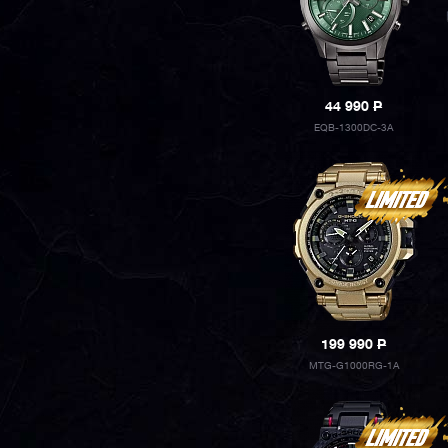
44 990
P
EQB-1300DC-3A
199 990
P
MTG-G1000RG-1A