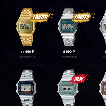
14 990
P
8 990
P
A158WEGV-9A
A158WEM-3E
A