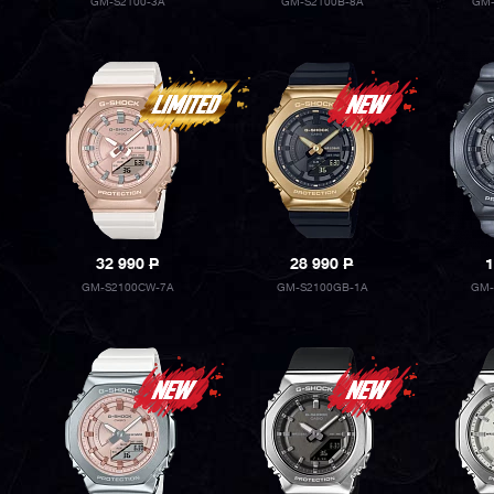
GM-S2100-3A
GM-S2100B-8A
GM-
32 990
P
28 990
P
1
GM-S2100CW-7A
GM-S2100GB-1A
GM-