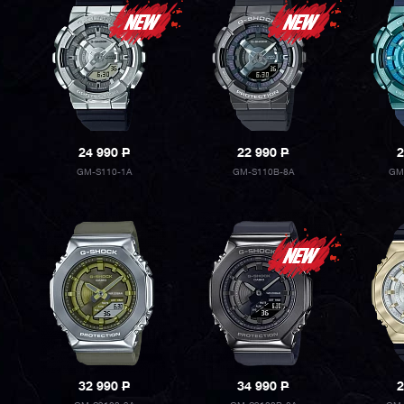
24 990
P
22 990
P
2
GM-S110-1A
GM-S110B-8A
GM
32 990
P
34 990
P
2