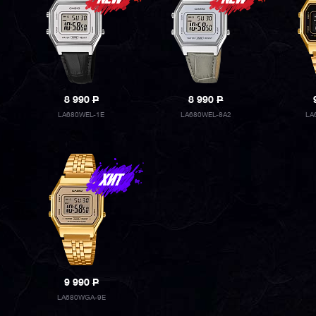
8 990
P
8 990
P
LA680WEL-1E
LA680WEL-8A2
LA
9 990
P
LA680WGA-9E