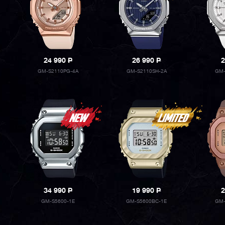
24 990
P
26 990
P
2
GM-S2110PG-4A
GM-S2110SH-2A
GM-
34 990
P
19 990
P
2
GM-S5600-1E
GM-S5600BC-1E
GM-