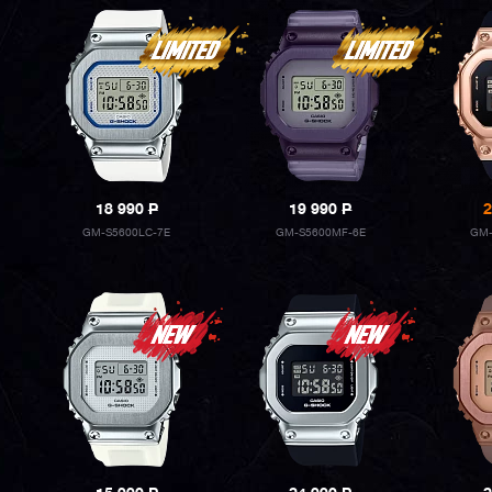
18 990
P
19 990
P
2
GM-S5600LC-7E
GM-S5600MF-6E
GM-