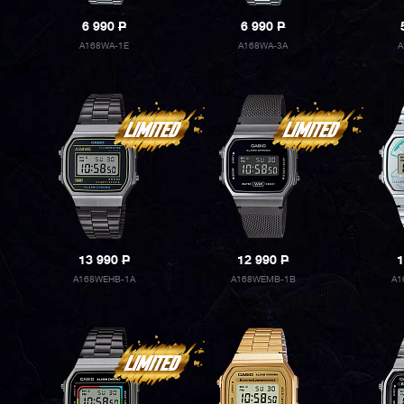
6 990
P
6 990
P
A168WA-1E
A168WA-3A
A
13 990
P
12 990
P
1
A168WEHB-1A
A168WEMB-1B
A1