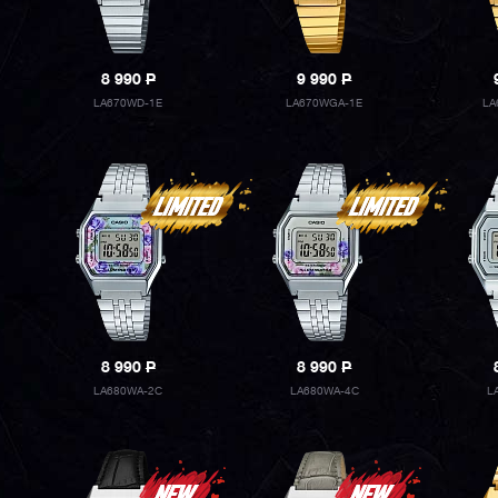
8 990
P
9 990
P
LA670WD-1E
LA670WGA-1E
LA
8 990
P
8 990
P
LA680WA-2C
LA680WA-4C
L