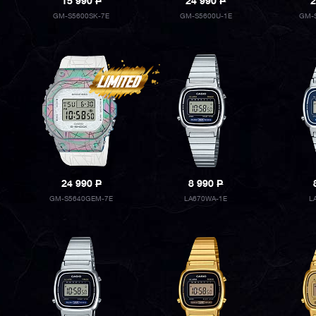
15 990
P
24 990
P
2
GM-S5600SK-7E
GM-S5600U-1E
GM-
24 990
P
8 990
P
GM-S5640GEM-7E
LA670WA-1E
L