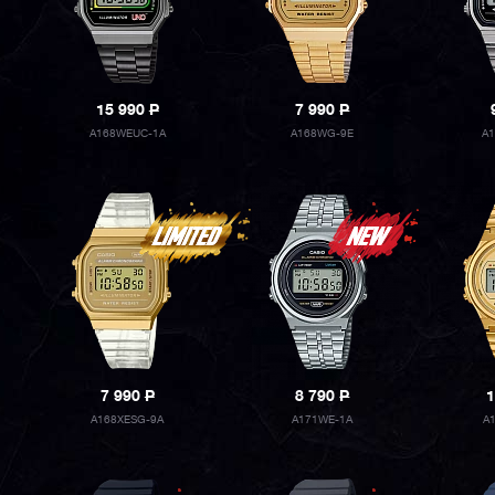
15 990
P
7 990
P
A168WEUC-1A
A168WG-9E
A
7 990
P
8 790
P
1
A168XESG-9A
A171WE-1A
A