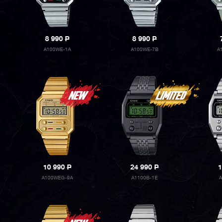
8 990
P
8 990
P
A100WE-1A
A100WE-7B
A
10 990
P
24 990
P
1
A100WEG-9A
A1100B-1E
A