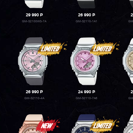
29 990
P
26 990
P
2
GM-S2100WS-7A
GM-S2110-1A1
GM
26 990
P
24 990
P
2
GM-S2110-4A
GM-S2110-7A6
GM