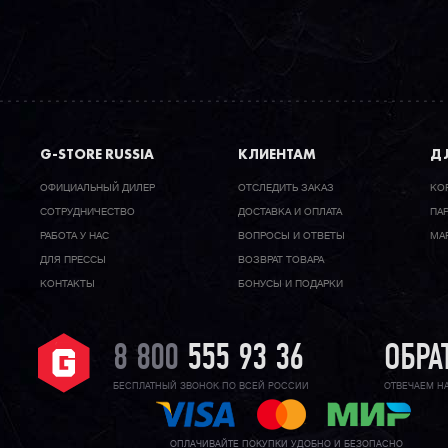
G-STORE RUSSIA
КЛИЕНТАМ
ДЛ
ОФИЦИАЛЬНЫЙ ДИЛЕР
ОТСЛЕДИТЬ ЗАКАЗ
КО
CОТРУДНИЧЕСТВО
ДОСТАВКА И ОПЛАТА
ПА
РАБОТА У НАС
ВОПРОСЫ И ОТВЕТЫ
МА
ДЛЯ ПРЕССЫ
ВОЗВРАТ ТОВАРА
КОНТАКТЫ
БОНУСЫ И ПОДАРКИ
8 800
555 93 36
ОБРА
БЕСПЛАТНЫЙ ЗВОНОК ПО ВСЕЙ РОССИИ
ОТВЕЧАЕМ Н
ОПЛАЧИВАЙТЕ ПОКУПКИ УДОБНО И БЕЗОПАСНО