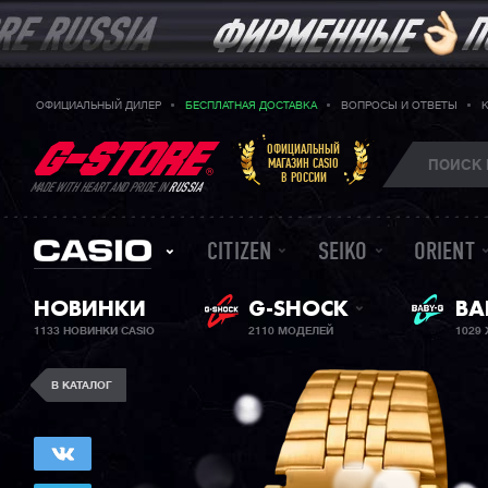
ОФИЦИАЛЬНЫЙ ДИЛЕР
БЕСПЛАТНАЯ ДОСТАВКА
ВОПРОСЫ И ОТВЕТЫ
ОФИЦИАЛЬНЫЙ
МАГАЗИН CASIO
В РОССИИ
MADE WITH HEART AND PRIDE IN
RUSSIA
CITIZEN
SEIKO
ORIENT
НОВИНКИ
G-SHOCK
ЖЕ
BA
1133 НОВИНКИ CASIO
2110 МОДЕЛЕЙ
1029
В КАТАЛОГ